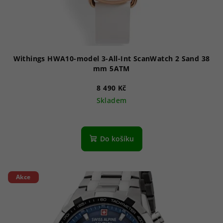
u
k
t
ů
Withings HWA10-model 3-All-Int ScanWatch 2 Sand 38
mm 5ATM
8 490 Kč
Skladem
Do košíku
Akce