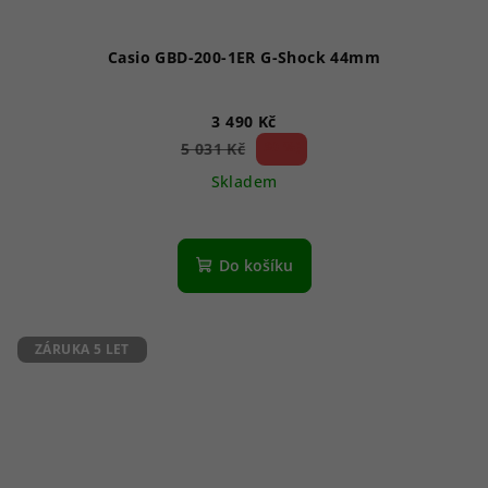
Casio GBD-200-1ER G-Shock 44mm
3 490 Kč
30 %)
5 031 Kč
(–
Skladem
Do košíku
ZÁRUKA 5 LET