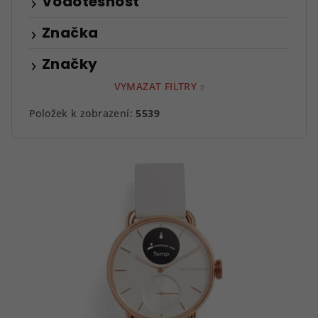
Vodotěsnost
Značka
Značky
VYMAZAT FILTRY
Položek k zobrazení:
5539
V
ý
p
i
s
p
r
o
d