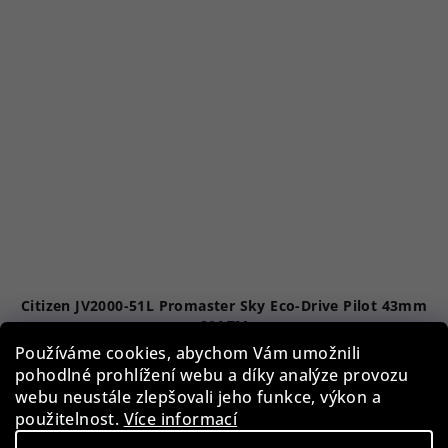
Citizen JV2000-51L Promaster Sky Eco-Drive Pilot 43mm
20ATM
Používáme cookies, abychom Vám umožnili
13 090 Kč
pohodlné prohlížení webu a díky analýze provozu
Skladem
webu neustále zlepšovali jeho funkce, výkon a
použitelnost.
Více informací