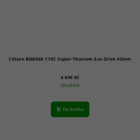
Citizen BM8560-11XC Super-Titanium Eco-Drive 42mm
4 890 Kč
Skladem
Průměrné
hodnocení
produktu
Do košíku
je
5,0
z
5
hvězdiček.