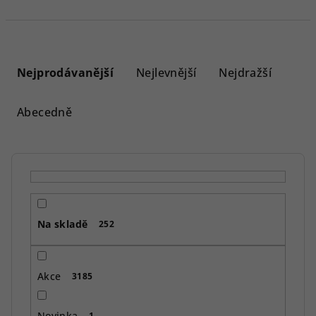
Ř
a
Nejprodávanější
Nejlevnější
Nejdražší
z
e
Abecedně
n
í
p
r
o
Na skladě
d
252
u
k
Akce
3185
t
ů
Novinka
1