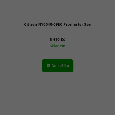
Citizen NY0040-09EC Promaster Sea
5 490 Kč
Skladem
Průměrné
hodnocení
produktu
Do košíku
je
5,0
z
5
hvězdiček.