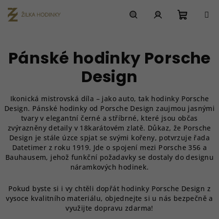
Přejít
na
obsah
Nákupn
Hledat
Přihlášení
Pánské hodinky Porsche
košík
Design
Ikonická mistrovská díla – jako auto, tak hodinky Porsche
Design. Pánské hodinky od Porsche Design zaujmou jasnými
tvary v elegantní černé a stříbrné, které jsou občas
zvýrazněny detaily v 18karátovém zlatě. Důkaz, že Porsche
Design je stále úzce spjat se svými kořeny, potvrzuje řada
Datetimer z roku 1919. Jde o spojení mezi Porsche 356 a
Bauhausem, jehož funkční požadavky se dostaly do designu
náramkových hodinek.
Pokud byste si i vy chtěli dopřát hodinky Porsche Design z
vysoce kvalitního materiálu, objednejte si u nás bezpečně a
využijte dopravu zdarma!