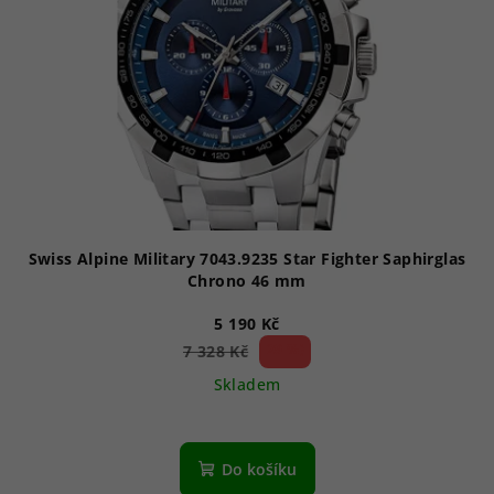
Swiss Alpine Military 7043.9235 Star Fighter Saphirglas
Chrono 46 mm
5 190 Kč
29 %)
7 328 Kč
(–
Skladem
Průměrné
hodnocení
produktu
Do košíku
je