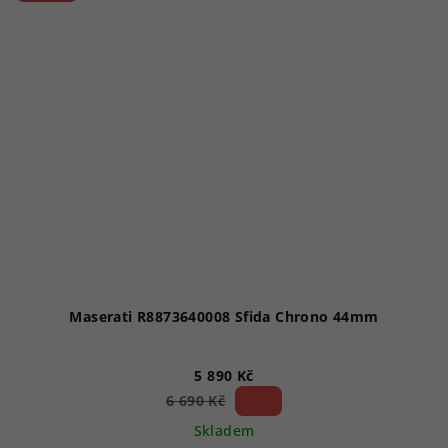
Maserati R8873640008 Sfida Chrono 44mm
5 890 Kč
11 %)
6 690 Kč
(–
Skladem