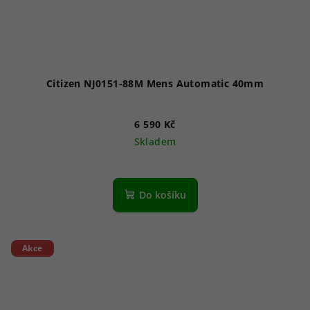
Citizen NJ0151-88M Mens Automatic 40mm
6 590 Kč
Skladem
Průměrné
hodnocení
produktu
Do košíku
je
5,0
z
5
Akce
hvězdiček.