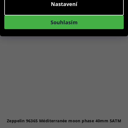
Nastavení
Do košíku
Souhlasím
Akce
Zeppelin 96365 Méditerranée moon phase 40mm 5ATM