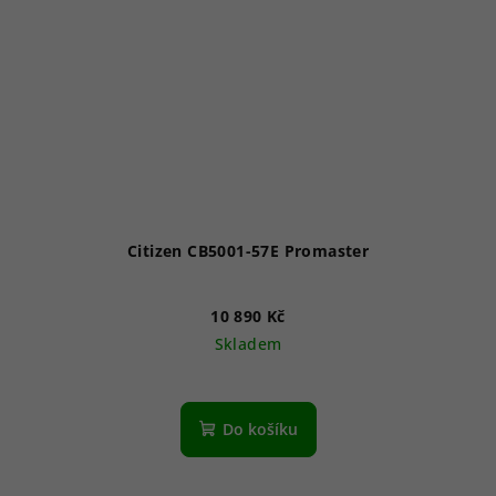
Citizen CB5001-57E Promaster
10 890 Kč
Skladem
Průměrné
hodnocení
produktu
Do košíku
je
3,7
z