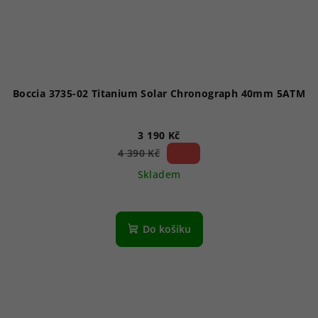
Boccia 3735-02 Titanium Solar Chronograph 40mm 5ATM
3 190 Kč
27 %)
4 390 Kč
(–
Skladem
Do košíku