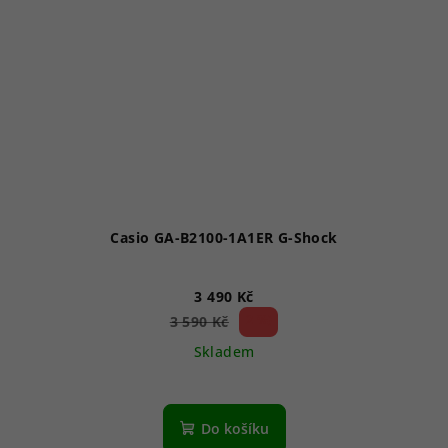
Casio GA-B2100-1A1ER G-Shock
3 490 Kč
2 %)
3 590 Kč
(–
Skladem
Do košíku