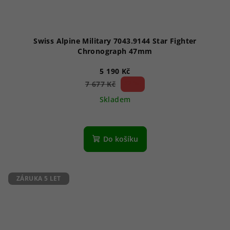
Swiss Alpine Military 7043.9144 Star Fighter
Chronograph 47mm
5 190 Kč
32 %)
7 677 Kč
(–
Skladem
Průměrné
hodnocení
produktu
Do košíku
je
5,0
z
5
ZÁRUKA 5 LET
hvězdiček.