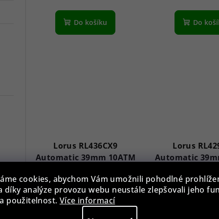
Do košíku
Do koš
Lorus RL436CX9
Lorus RL42
Automatic 39mm 10ATM
Automatic 39
2 990 Kč
2 890 K
áme cookies, abychom Vám umožnili pohodlné prohlíže
Skladem
Sklade
 díky analýze provozu webu neustále zlepšovali jeho fu
a použitelnost.
Více informací