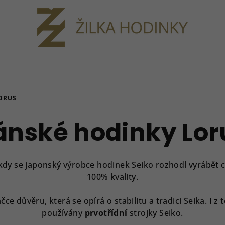
ORUS
ánské hodinky Lor
kdy se japonský výrobce hodinek Seiko rozhodl vyrábět
100% kvality.
ce důvěru, která se opírá o stabilitu a tradici Seika. I 
používány
prvotřídní
strojky Seiko.