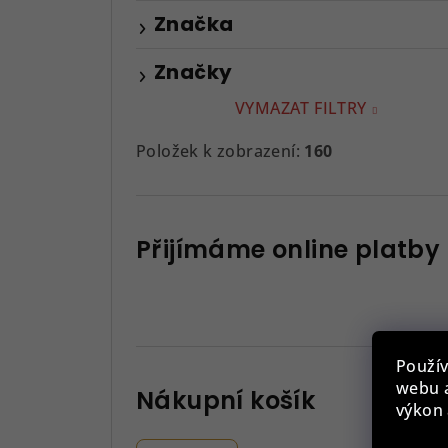
Značka
Značky
VYMAZAT FILTRY
Položek k zobrazení:
160
Přijímáme online platby
Použív
webu a
Nákupní košík
výkon 