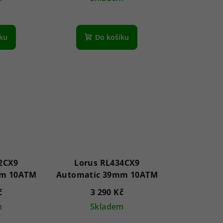
ůměrné
nocení
íku
Do košíku
duktu
zdiček.
2CX9
Lorus RL434CX9
mm 10ATM
Automatic 39mm 10ATM
č
3 290 Kč
m
Skladem