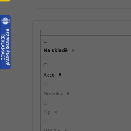
P
o
s
Na skladě
5
t
r
Akce
5
a
n
Novinka
0
n
í
Tip
0
p
Náš Tip
0