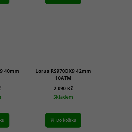
X9 40mm
Lorus RS970DX9 42mm
10ATM
č
2 090 Kč
m
Skladem
íku
Do košíku