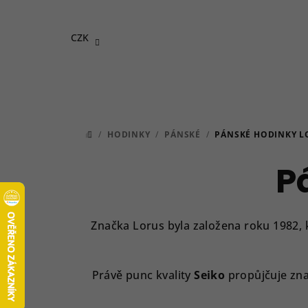
Přejít
na
CZK
obsah
/
HODINKY
/
PÁNSKÉ
/
PÁNSKÉ HODINKY L
DOMŮ
P
Značka Lorus byla založena roku 1982, 
Právě punc kvality
Seiko
propůjčuje znač