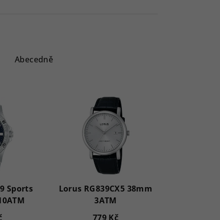
Abecedně
9 Sports
Lorus RG839CX5 38mm
 10ATM
3ATM
č
779 Kč