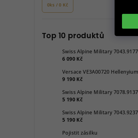
0
ks /
0 Kč
Top 10 produktů
Swiss Alpine Military 7043.917
6 090 Kč
9 190 Kč
5 190 Kč
5 190 Kč
Pojistit zásilku