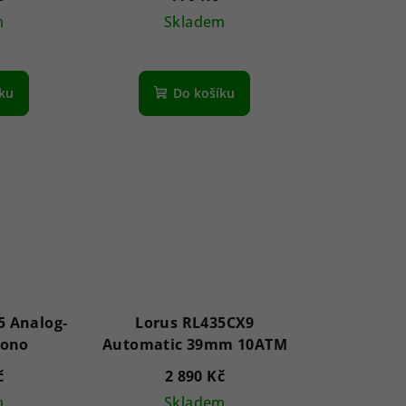
m
Skladem
íku
Do košíku
 Analog-
Lorus RL435CX9
rono
Automatic 39mm 10ATM
č
2 890 Kč
m
Skladem