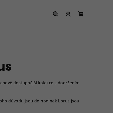
Hledat
Přihlášení
Nákupní
košík
us
 cenově dostupnější kolekce s dodržením
z toho důvodu jsou do hodinek Lorus jsou