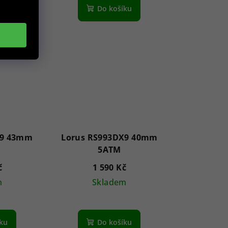
íku
Do košíku
X9 43mm
Lorus RS993DX9 40mm
5ATM
č
1 590 Kč
m
Skladem
íku
Do košíku