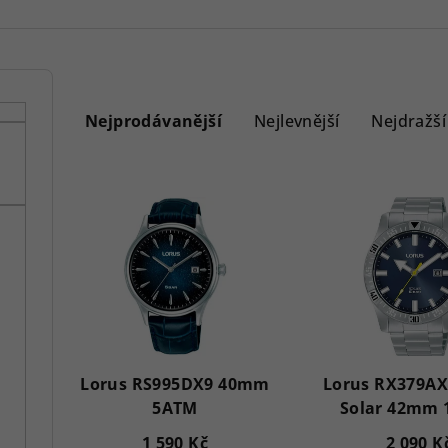
Ř
a
Nejprodávanější
Nejlevnější
Nejdražší
z
V
e
ý
n
p
í
i
p
s
r
p
Lorus RS995DX9 40mm
Lorus RX379AX
o
5ATM
Solar 42mm
r
d
1 590 Kč
2 090 K