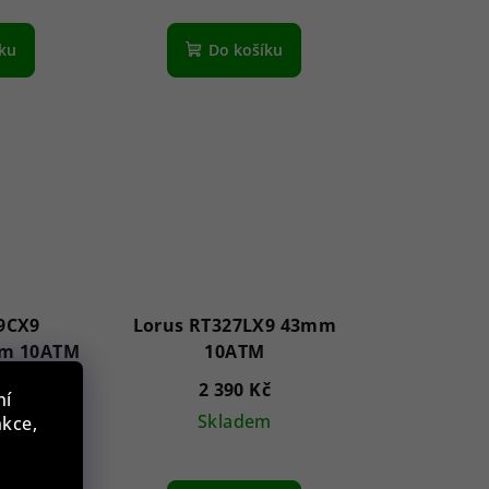
íku
Do košíku
9CX9
Lorus RT327LX9 43mm
mm 10ATM
10ATM
č
2 390 Kč
ní
m
Skladem
nkce,