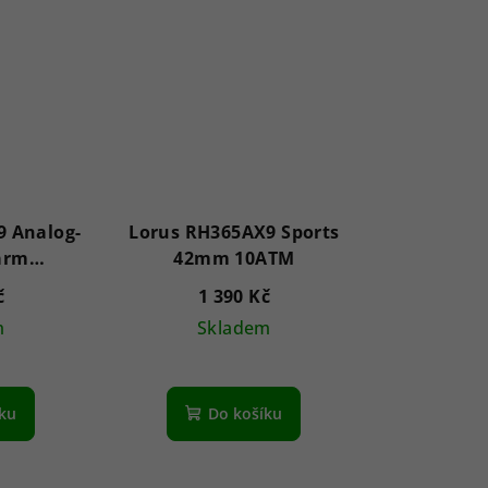
 Analog-
Lorus RH365AX9 Sports
larm
42mm 10ATM
h 45mm
č
1 390 Kč
m
Skladem
íku
Do košíku