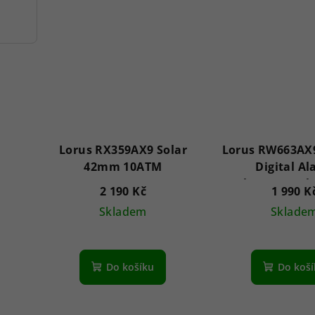
Lorus RX359AX9 Solar
Lorus RW663AX9
42mm 10ATM
Digital A
Chronograp
2 190 Kč
1 990 K
10ATM
Skladem
Sklade
Do košíku
Do koš