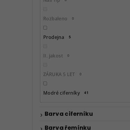
a
n
Rozbaleno
0
e
l
Prodejna
5
II. jakost
0
ZÁRUKA 5 LET
0
Modré ciferníky
41
Barva ciferníku
Barva řemínku