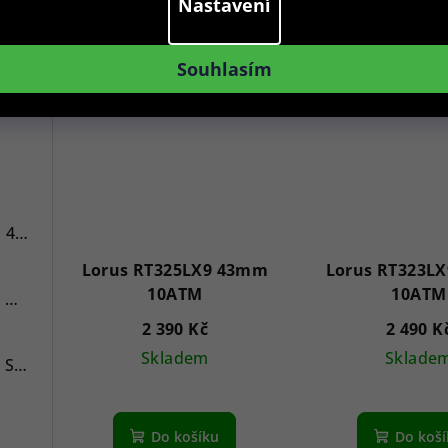
Nastavení
Do košíku
Do koš
Souhlasím
7
Versace VE3A00720 Hellenyium 42mm
Lorus RT325LX9 43mm
Lorus RT323L
10ATM
10ATM
Swiss Alpine Military 7078.9137 Chronograph 45mm
2 390 Kč
2 490 K
Skladem
Sklade
Swiss Alpine Military 7043.9237 Star Fighter Saphirglas Chrono 46 mm
Do košíku
Do koš