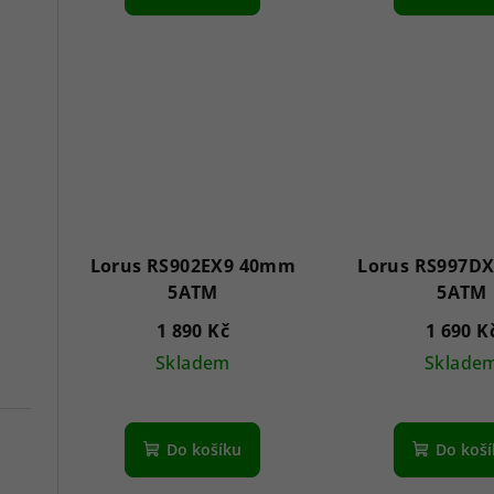
Lorus RS902EX9 40mm
Lorus RS997D
5ATM
5ATM
1 890 Kč
1 690 K
Skladem
Sklade
Do košíku
Do koš