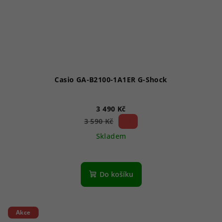
Casio GA-B2100-1A1ER G-Shock
3 490 Kč
2 %)
3 590 Kč
(–
Skladem
Do košíku
Akce