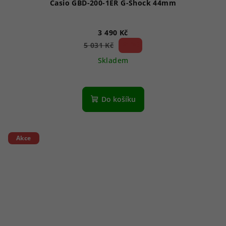
Casio GBD-200-1ER G-Shock 44mm
3 490 Kč
30 %)
5 031 Kč
(–
Skladem
Do košíku
Akce