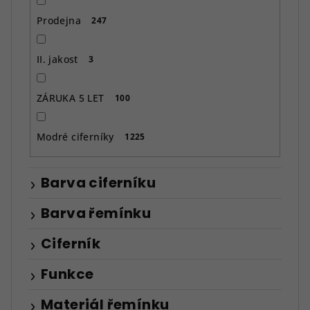
Prodejna
247
II. jakost
3
ZÁRUKA 5 LET
100
Modré ciferníky
1225
Barva ciferníku
Barva řemínku
Ciferník
Funkce
Materiál řemínku