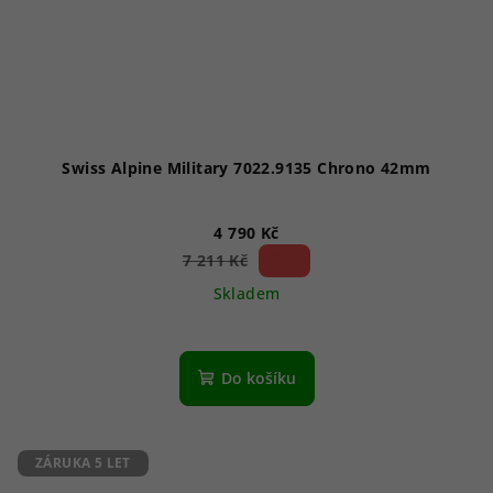
Swiss Alpine Military 7022.9135 Chrono 42mm
4 790 Kč
33 %)
7 211 Kč
(–
Skladem
Do košíku
ZÁRUKA 5 LET