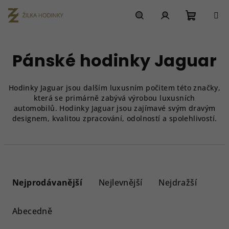
Přejít
na
obsah
Nákupn
Hledat
Přihlášení
Pánské hodinky Jaguar
košík
Hodinky Jaguar jsou dalším luxusním počitem této značky,
která se primárně zabývá výrobou luxusních
automobilů. Hodinky Jaguar jsou zajímavé svým dravým
designem, kvalitou zpracování, odolností a spolehlivostí.
Ř
a
Nejprodávanější
Nejlevnější
Nejdražší
z
e
Abecedně
n