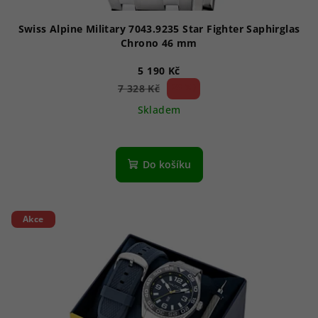
Swiss Alpine Military 7043.9235 Star Fighter Saphirglas
Chrono 46 mm
5 190 Kč
29 %)
7 328 Kč
(–
Skladem
Průměrné
hodnocení
produktu
Do košíku
je
1,0
z
5
Akce
hvězdiček.