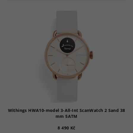
V
ý
p
i
s
p
r
o
d
u
k
t
ů
Withings HWA10-model 3-All-Int ScanWatch 2 Sand 38
mm 5ATM
8 490 Kč