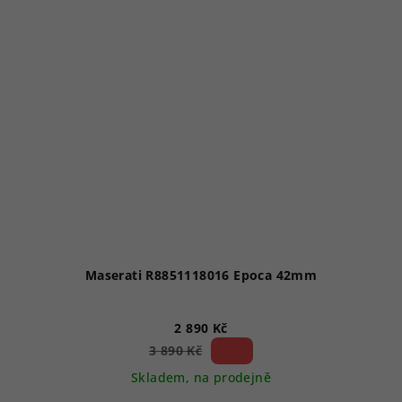
Maserati R8851118016 Epoca 42mm
2 890 Kč
25 %)
3 890 Kč
(–
Skladem, na prodejně