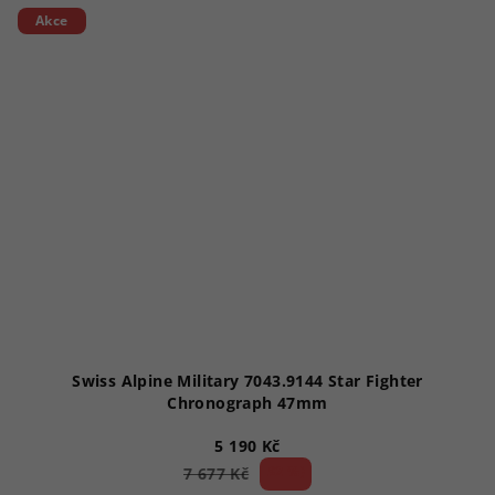
5
Akce
hvězdiček.
Swiss Alpine Military 7043.9144 Star Fighter
Chronograph 47mm
5 190 Kč
32 %)
7 677 Kč
(–