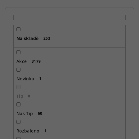
í
p
r
o
Na skladě
d
253
u
k
Akce
3179
t
ů
Novinka
1
Tip
0
Náš Tip
60
Rozbaleno
1