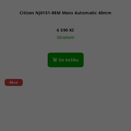
Citizen NJ0151-88M Mens Automatic 40mm
6 590 Kč
Skladem
Průměrné
hodnocení
produktu
Do košíku
je
5,0
z
5
Akce
hvězdiček.