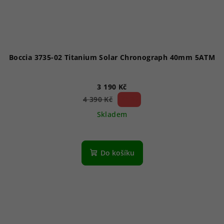
Boccia 3735-02 Titanium Solar Chronograph 40mm 5ATM
3 190 Kč
27 %)
4 390 Kč
(–
Skladem
Do košíku