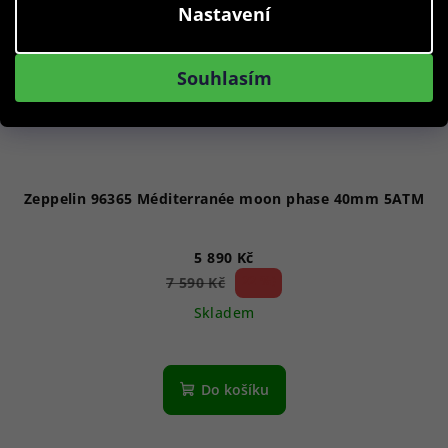
Nastavení
Souhlasím
Zeppelin 96365 Méditerranée moon phase 40mm 5ATM
5 890 Kč
22 %)
7 590 Kč
(–
Skladem
Průměrné
hodnocení
produktu
Do košíku
je
4,0
z