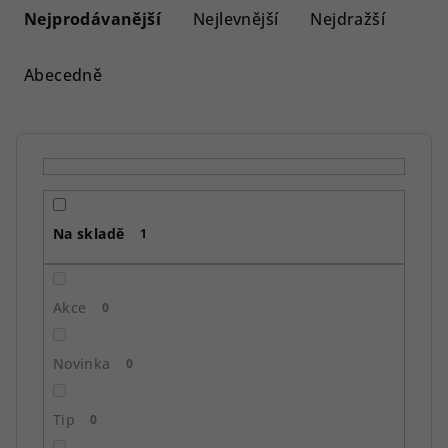
a
Nejprodávanější
Nejlevnější
Nejdražší
z
e
Abecedně
n
í
p
r
o
Na skladě
d
1
u
k
Akce
0
t
ů
Novinka
0
Tip
0