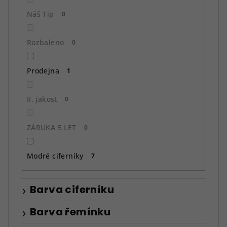
Náš Tip
0
Rozbaleno
0
Prodejna
1
II. jakost
0
ZÁRUKA 5 LET
0
Modré ciferníky
7
Barva ciferníku
Barva řemínku