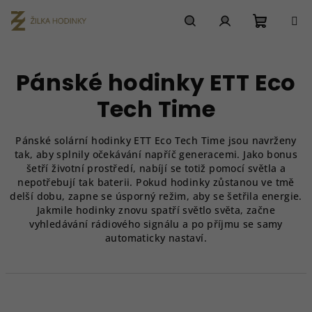
Přejít
na
obsah
Nákupn
Hledat
Přihlášení
Pánské hodinky ETT Eco
košík
Tech Time
Pánské
solární
hodinky ETT Eco Tech Time jsou navrženy
tak, aby splnily očekávání napříč generacemi. Jako bonus
šetří životní prostředí, nabíjí se totiž pomocí světla a
nepotřebují tak baterii. Pokud hodinky zůstanou ve tmě
delší dobu, zapne se úsporný režim, aby se šetřila energie.
Jakmile hodinky znovu spatří světlo světa, začne
vyhledávání
rádiového signálu
a po příjmu se samy
automaticky nastaví.
Ř