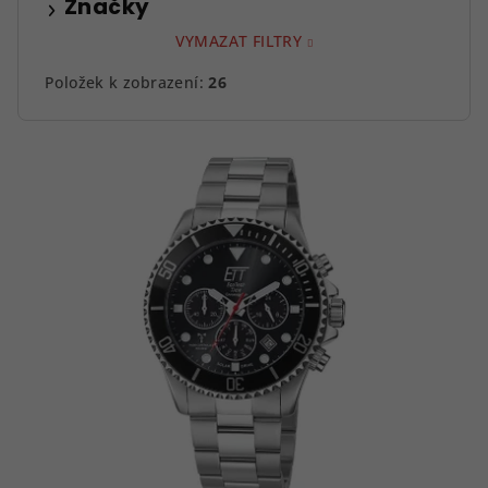
Značky
VYMAZAT FILTRY
Položek k zobrazení:
26
V
ý
p
i
s
p
r
o
d
u
k
t