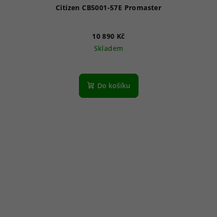
Citizen CB5001-57E Promaster
10 890 Kč
Skladem
Průměrné
hodnocení
produktu
Do košíku
je
3,7
z
5
hvězdiček.