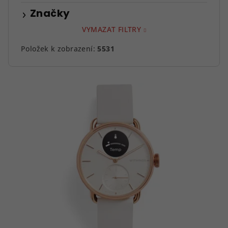
Značky
VYMAZAT FILTRY
Položek k zobrazení:
5531
V
ý
p
i
s
p
r
o
d
u
k