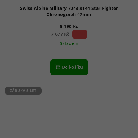
Swiss Alpine Military 7043.9144 Star Fighter
Chronograph 47mm
5 190 Kč
32 %)
7 677 Kč
(–
Skladem
Průměrné
hodnocení
produktu
Do košíku
je
5,0
z
5
ZÁRUKA 5 LET
hvězdiček.