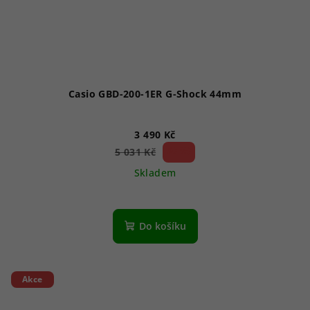
Casio GBD-200-1ER G-Shock 44mm
3 490 Kč
30 %)
5 031 Kč
(–
Skladem
Do košíku
Akce