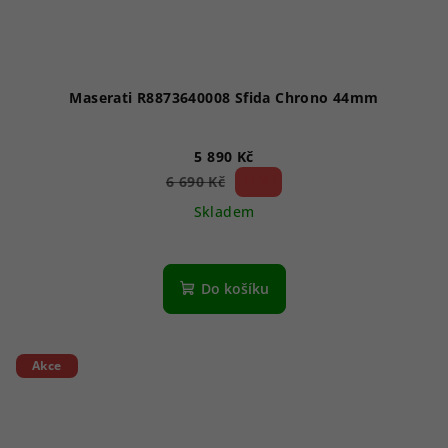
Maserati R8873640008 Sfida Chrono 44mm
5 890 Kč
11 %)
6 690 Kč
(–
Skladem
Do košíku
Akce