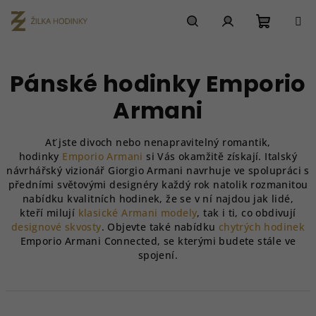
Přejít
na
obsah
Nákupn
Hledat
Přihlášení
Pánské hodinky Emporio
košík
Armani
Ať jste divoch nebo nenapravitelný romantik,
hodinky
Emporio Armani
si Vás okamžitě získají. Italský
návrhářský vizionář Giorgio Armani navrhuje ve spolupráci s
předními světovými designéry každý rok natolik rozmanitou
nabídku kvalitních hodinek, že se v ní najdou jak lidé,
kteří milují
klasické Armani modely
, tak i ti, co obdivují
designové skvosty
. Objevte také n
abídku
chytrých hodinek
Emporio Armani Connected, se kterými budete stále ve
spojení.