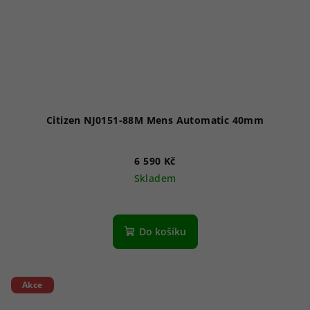
Citizen NJ0151-88M Mens Automatic 40mm
6 590 Kč
Skladem
Průměrné
hodnocení
produktu
Do košíku
je
5,0
z
5
Akce
hvězdiček.