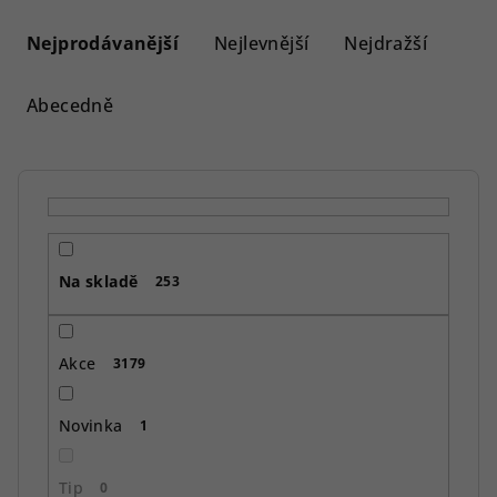
Ř
a
Nejprodávanější
Nejlevnější
Nejdražší
z
e
Abecedně
n
í
p
r
o
Na skladě
d
253
u
k
Akce
3179
t
ů
Novinka
1
Tip
0