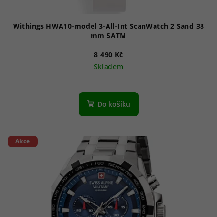
t
ů
Withings HWA10-model 3-All-Int ScanWatch 2 Sand 38
mm 5ATM
8 490 Kč
Skladem
Do košíku
Akce