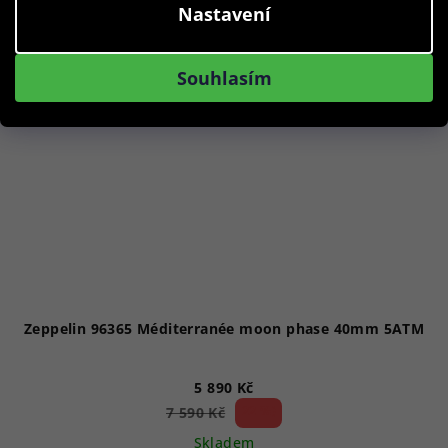
Akce
Nastavení
Souhlasím
Zeppelin 96365 Méditerranée moon phase 40mm 5ATM
5 890 Kč
22 %)
7 590 Kč
(–
Skladem