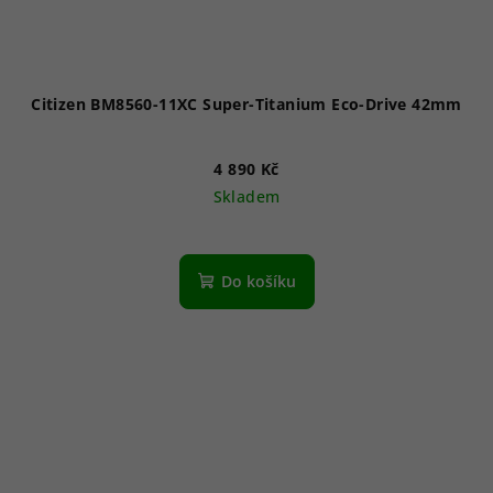
Citizen BM8560-11XC Super-Titanium Eco-Drive 42mm
4 890 Kč
Skladem
Průměrné
hodnocení
produktu
Do košíku
je
5,0
z
5
hvězdiček.