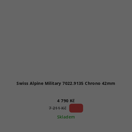
Swiss Alpine Military 7022.9135 Chrono 42mm
4 790 Kč
33 %)
7 211 Kč
(–
Skladem