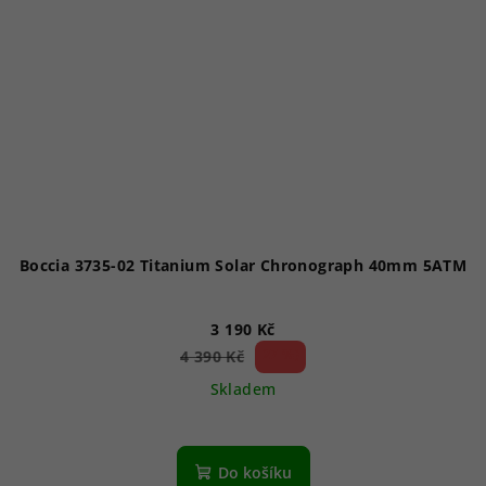
Boccia 3735-02 Titanium Solar Chronograph 40mm 5ATM
3 190 Kč
27 %)
4 390 Kč
(–
Skladem
Do košíku