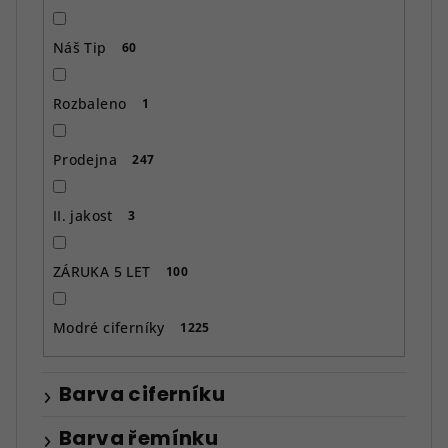
Náš Tip
60
Rozbaleno
1
Prodejna
247
II. jakost
3
ZÁRUKA 5 LET
100
Modré ciferníky
1225
Barva ciferníku
Barva řemínku