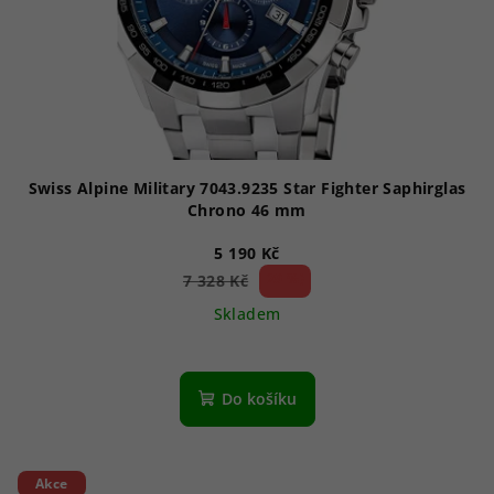
Swiss Alpine Military 7043.9235 Star Fighter Saphirglas
Chrono 46 mm
5 190 Kč
29 %)
7 328 Kč
(–
Skladem
Průměrné
hodnocení
produktu
Do košíku
je
1,0
z
5
Akce