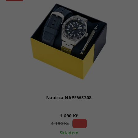
hvězdiček.
Nautica NAPFWS308
1 690 Kč
59 %)
4 190 Kč
(–
Skladem