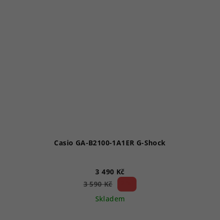
Casio GA-B2100-1A1ER G-Shock
3 490 Kč
2 %)
3 590 Kč
(–
Skladem