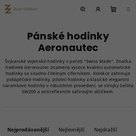
Přejít
na
obsah
Nákupn
Hledat
Přihlášení
Pánské hodinky
košík
Aeronautec
Švýcarské vojenské hodinky s pečetí "Swiss Made". Značka
hodinek Aeronautec znamená vysoce kvalitní automatické
hodinky se snadno čitelným ciferníkem. Kolekce zahrnuje
potápěčské hodinky, pilotní hodinky a klasické elegantní
náramkové hodinky v robustním provedení, se strojky Sellita
SW200 a antireflexním safírovým sklíčkem.
Ř
a
Nejprodávanější
Nejlevnější
Nejdražší