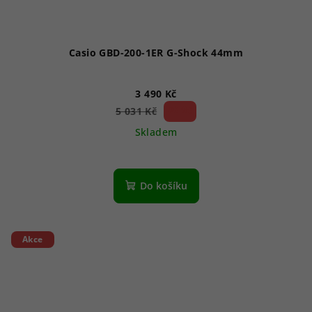
Casio GBD-200-1ER G-Shock 44mm
3 490 Kč
30 %)
5 031 Kč
(–
Skladem
Do košíku
Akce