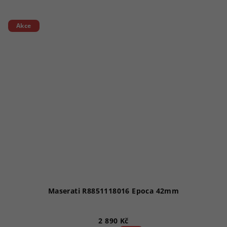
Akce
Maserati R8851118016 Epoca 42mm
2 890 Kč