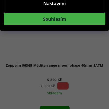
Nastavení
Souhlasím
Zeppelin 96365 Méditerranée moon phase 40mm 5ATM
5 890 Kč
22 %)
7 590 Kč
(–
Skladem
Průměrné
hodnocení