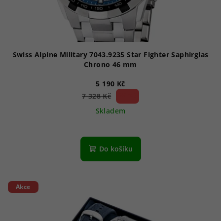
Swiss Alpine Military 7043.9235 Star Fighter Saphirglas
Chrono 46 mm
5 190 Kč
29 %)
7 328 Kč
(–
Skladem
Průměrné
hodnocení
produktu
Do košíku
je
1,0
z
5
Akce
hvězdiček.