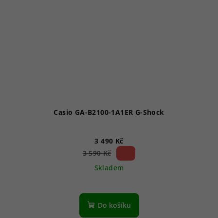
Casio GA-B2100-1A1ER G-Shock
3 490 Kč
2 %)
3 590 Kč
(–
Skladem
Do košíku