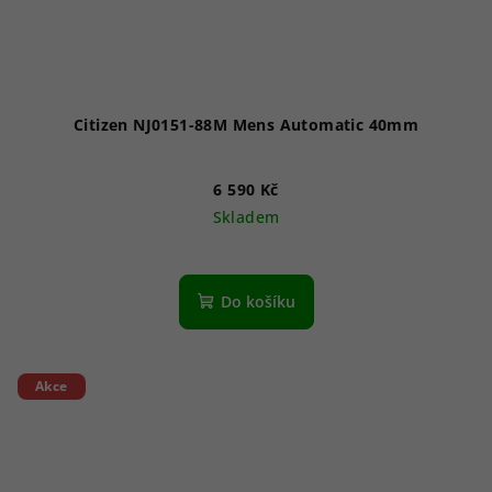
Citizen NJ0151-88M Mens Automatic 40mm
6 590 Kč
Skladem
Průměrné
hodnocení
produktu
Do košíku
je
5,0
z
5
Akce
hvězdiček.