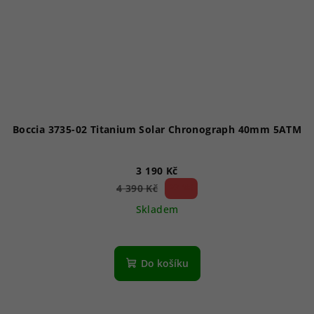
Boccia 3735-02 Titanium Solar Chronograph 40mm 5ATM
3 190 Kč
27 %)
4 390 Kč
(–
Skladem
Do košíku