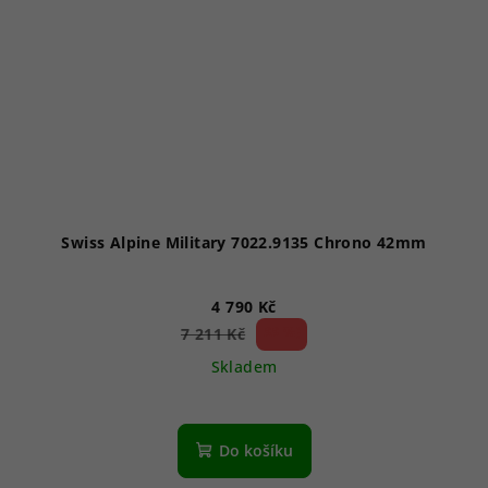
Swiss Alpine Military 7022.9135 Chrono 42mm
4 790 Kč
33 %)
7 211 Kč
(–
Skladem
Do košíku