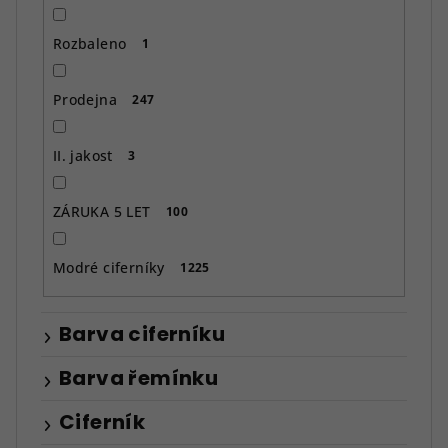
Rozbaleno
1
Prodejna
247
II. jakost
3
ZÁRUKA 5 LET
100
Modré ciferníky
1225
Barva ciferníku
Barva řemínku
Ciferník