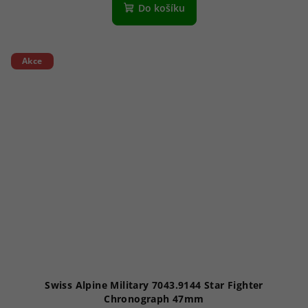
produktu
Do košíku
je
4,0
z
5
Akce
hvězdiček.
Swiss Alpine Military 7043.9144 Star Fighter
Chronograph 47mm