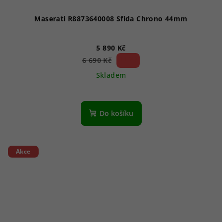
Maserati R8873640008 Sfida Chrono 44mm
5 890 Kč
11 %)
6 690 Kč
(–
Skladem
Do košíku
Akce