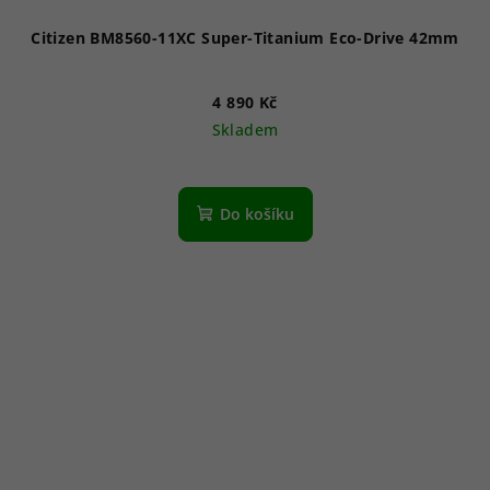
Citizen BM8560-11XC Super-Titanium Eco-Drive 42mm
4 890 Kč
Skladem
Průměrné
hodnocení
produktu
Do košíku
je
5,0
z
5
hvězdiček.