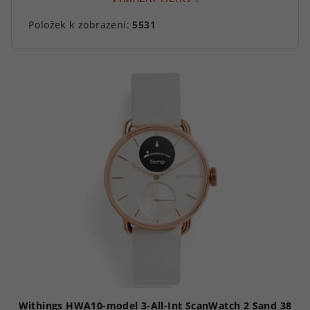
Položek k zobrazení:
5531
V
ý
p
i
s
p
r
o
d
u
k
t
ů
Withings HWA10-model 3-All-Int ScanWatch 2 Sand 38