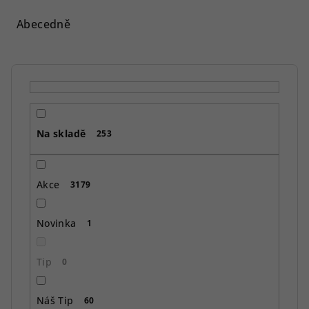
z
e
Abecedně
n
í
p
r
o
Na skladě
d
253
u
k
Akce
3179
t
ů
Novinka
1
Tip
0
Náš Tip
60