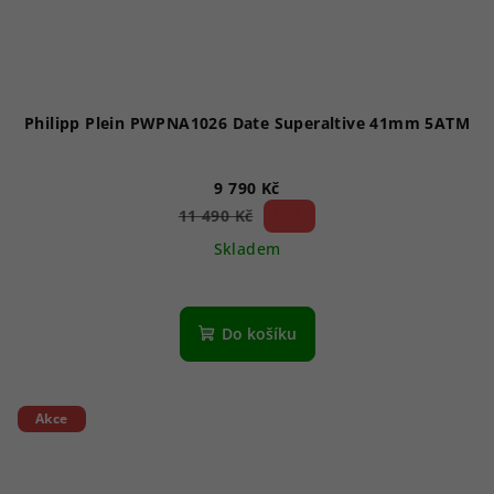
Philipp Plein PWPNA1026 Date Superaltive 41mm 5ATM
9 790 Kč
14 %)
11 490 Kč
(–
Skladem
Do košíku
Akce