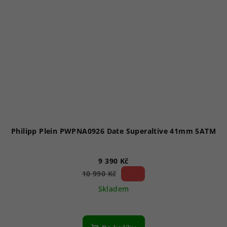
Philipp Plein PWPNA0926 Date Superaltive 41mm 5ATM
9 390 Kč
14 %)
10 990 Kč
(–
Skladem