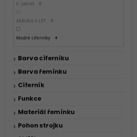
II. jakost
0
ZÁRUKA 5 LET
0
Modré ciferníky
4
Barva ciferníku
Barva řemínku
Ciferník
Funkce
Materiál řemínku
Pohon strojku