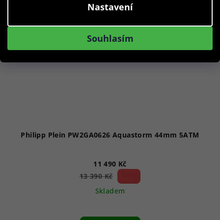
Nastavení
Souhlasím
Philipp Plein PW2GA0626 Aquastorm 44mm 5ATM
11 490 Kč
14 %)
13 390 Kč
(–
Skladem