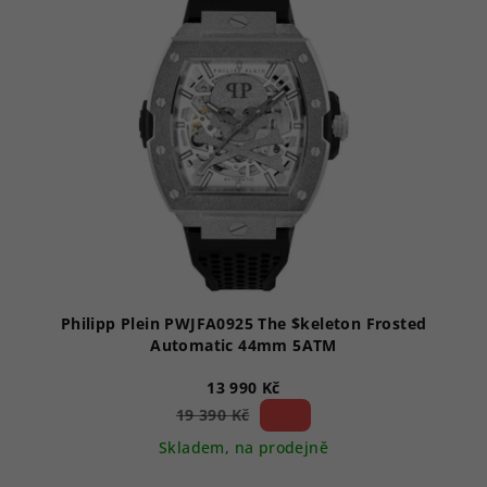
p
i
s
p
r
o
d
u
k
t
ů
Philipp Plein PWJFA0925 The $keleton Frosted
Automatic 44mm 5ATM
13 990 Kč
27 %)
19 390 Kč
(–
Skladem, na prodejně