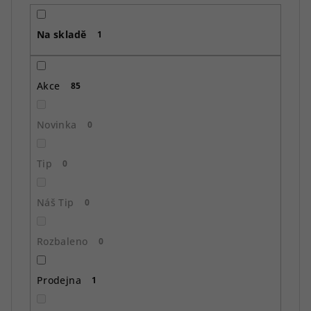
r
o
Na skladě
d
1
u
k
Akce
85
t
ů
Novinka
0
Tip
0
Náš Tip
0
Rozbaleno
0
Prodejna
1