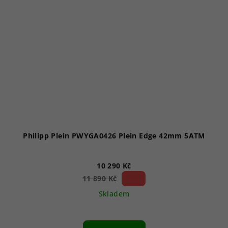
Philipp Plein PWYGA0426 Plein Edge 42mm 5ATM
10 290 Kč
13 %)
11 890 Kč
(–
Skladem