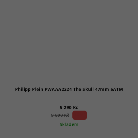
Philipp Plein PWAAA2324 The Skull 47mm 5ATM
5 290 Kč
46 %)
9 890 Kč
(–
Skladem
Průměrné