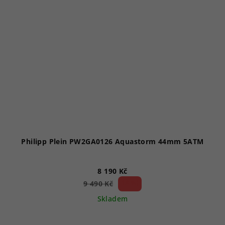
Philipp Plein PW2GA0126 Aquastorm 44mm 5ATM
8 190 Kč
13 %)
9 490 Kč
(–
Skladem