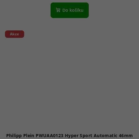
hodnocení
produktu
Do košíku
je
3,5
z
5
Akce
hvězdiček.
Philipp Plein PWUAA0123 Hyper Sport Automatic 46mm