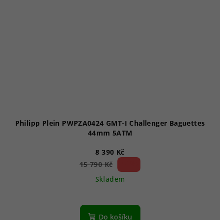
Philipp Plein PWPZA0424 GMT-I Challenger Baguettes
44mm 5ATM
8 390 Kč
46 %)
15 790 Kč
(–
Skladem
Do košíku