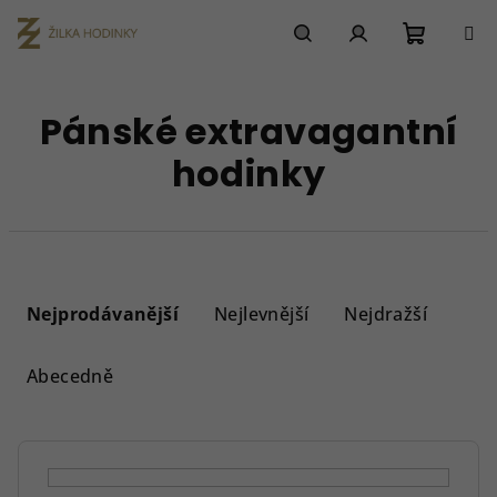
Přejít
na
obsah
Nákupn
Hledat
Přihlášení
Pánské extravagantní
košík
hodinky
Ř
a
Nejprodávanější
Nejlevnější
Nejdražší
z
e
Abecedně
n
í
p