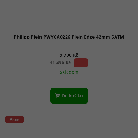
Philipp Plein PWYGA0226 Plein Edge 42mm 5ATM
9 790 Kč
14 %)
11 490 Kč
(–
Skladem
Do košíku
Akce