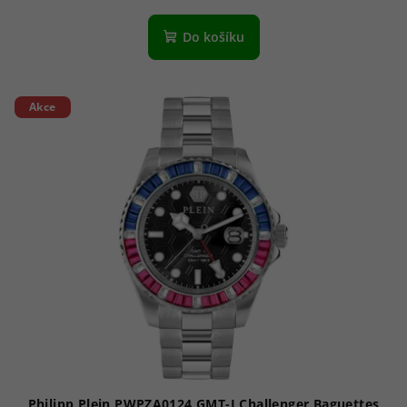
Do košíku
Akce
Philipp Plein PWPZA0124 GMT-I Challenger Baguettes