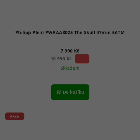
Philipp Plein PWAAA3025 The $kull 47mm 5ATM
7 990 Kč
27 %)
10 990 Kč
(–
Skladem
Do košíku
Akce