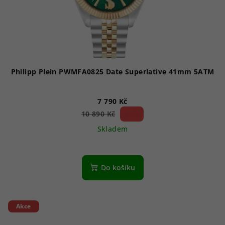
Philipp Plein PWMFA0825 Date Superlative 41mm 5ATM
7 790 Kč
28 %)
10 890 Kč
(–
Skladem
Do košíku
Akce