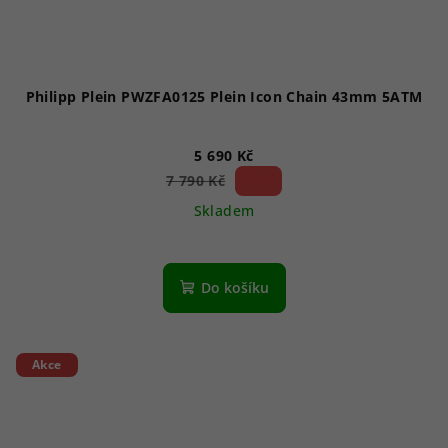
Philipp Plein PWZFA0125 Plein Icon Chain 43mm 5ATM
5 690 Kč
26 %)
7 790 Kč
(–
Skladem
Do košíku
Akce