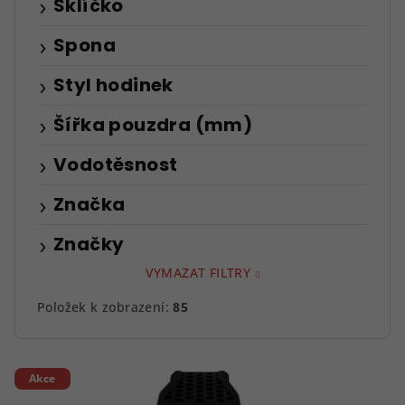
Sklíčko
Spona
Styl hodinek
Šířka pouzdra (mm)
Vodotěsnost
Značka
Značky
VYMAZAT FILTRY
Položek k zobrazení:
85
V
Akce
ý