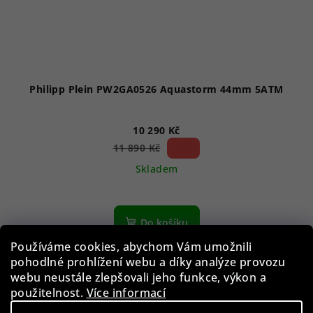
Philipp Plein PW2GA0526 Aquastorm 44mm 5ATM
10 290 Kč
13 %)
11 890 Kč
(–
Skladem
Do košíku
Používáme cookies, abychom Vám umožnili
pohodlné prohlížení webu a díky analýze provozu
webu neustále zlepšovali jeho funkce, výkon a
Akce
použitelnost.
Více informací