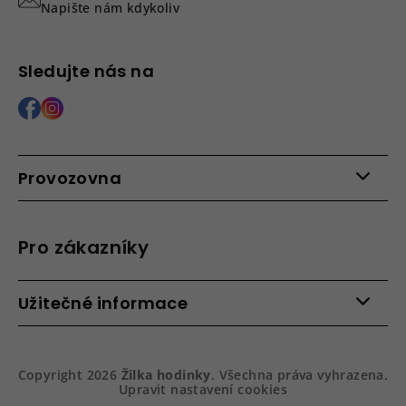
Napište nám kdykoliv
Sledujte nás na
Provozovna
Po - Pá: 9:00 - 15:00
Roháčova 639, 390 02 Tábor
Pro zákazníky
Více informací >
Kontakty
Užitečné informace
Věrnostní program
Bezpečená platba
Doprava a platba
Hodnocení obchodu
Slovník pojmů
Jak zboží balíme
Copyright 2026
Žilka hodinky
. Všechna práva vyhrazena.
Obchodní podmínky
Dárkové balení hodinek
Upravit nastavení cookies
Vrácení a reklamace
Gravírování