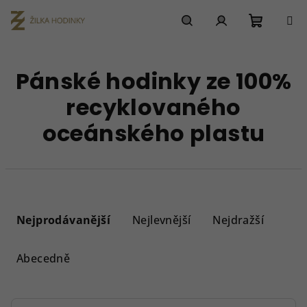
Přejít
na
obsah
Nákupn
Hledat
Přihlášení
Pánské hodinky ze 100%
košík
recyklovaného
oceánského plastu
Ř
a
Nejprodávanější
Nejlevnější
Nejdražší
z
e
Abecedně
n
í