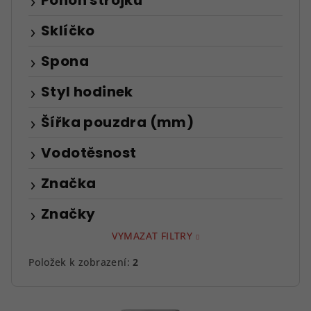
Pohon strojku
Sklíčko
Spona
Styl hodinek
Šířka pouzdra (mm)
Vodotěsnost
Značka
Značky
VYMAZAT FILTRY
Položek k zobrazení:
2
V