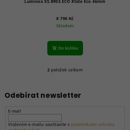
Luminox XS.8903.ECO #tide Eco 46mm
8 790 Kč
Skladem
Do košíku
2
položek celkem
O
v
l
á
Odebírat newsletter
d
a
E-mail
c
í
Vložením e-mailu souhlasíte s
podmínkami ochrany
p