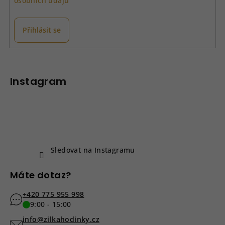
osobních údajů
r
v
k
Přihlásit se
y
v
Z
ý
á
p
p
Instagram
i
a
s
u
t
í
Sledovat na Instagramu
Máte dotaz?
+420 775 955 998
9:00 - 15:00
info@zilkahodinky.cz