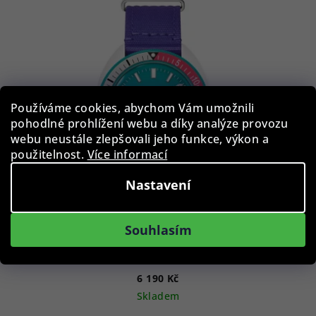
ý
p
i
s
p
Používáme cookies, abychom Vám umožnili
r
pohodlné prohlížení webu a díky analýze provozu
o
webu neustále zlepšovali jeho funkce, výkon a
d
použitelnost.
Více informací
u
Nastavení
k
t
ů
Souhlasím
Bulova 98B447 Snorkel 41mm 10ATM
6 190 Kč
Skladem