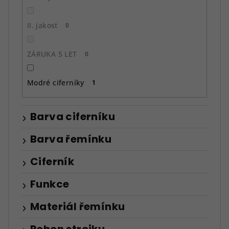
II. jakost
0
ZÁRUKA 5 LET
0
Modré ciferníky
1
Barva ciferníku
Barva řemínku
Ciferník
Funkce
Materiál řemínku