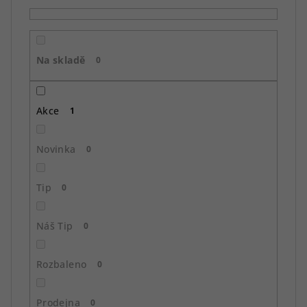
p
r
o
Na skladě
d
0
u
k
Akce
1
t
ů
Novinka
0
Tip
0
Náš Tip
0
Rozbaleno
0
Prodejna
0