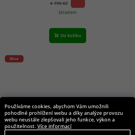
59 %)
4 190 Kč
(–
Skladem
Do košíku
Akce
Používáme cookies, abychom Vám umožnili
pohodlné prohlížení webu a díky analýze provozu
webu neustále zlepšovali jeho funkce, výkon a
použitelnost.
Více informací