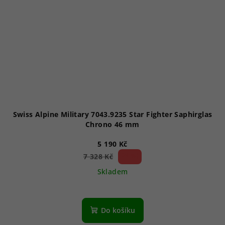
Swiss Alpine Military 7043.9235 Star Fighter Saphirglas
Chrono 46 mm
5 190 Kč
29 %)
7 328 Kč
(–
Skladem
Průměrné
hodnocení
produktu
Do košíku
je