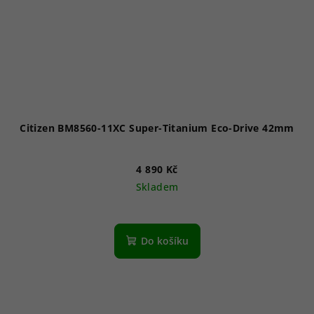
Citizen BM8560-11XC Super-Titanium Eco-Drive 42mm
4 890 Kč
Skladem
Průměrné
hodnocení
produktu
Do košíku
je
5,0
z
5
hvězdiček.