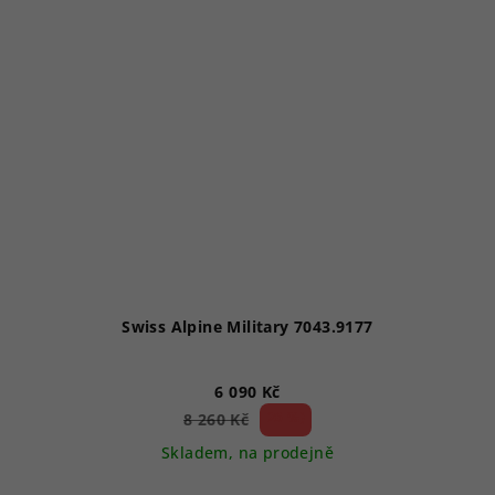
Swiss Alpine Military 7043.9177
6 090 Kč
26 %)
8 260 Kč
(–
Skladem, na prodejně
Průměrné