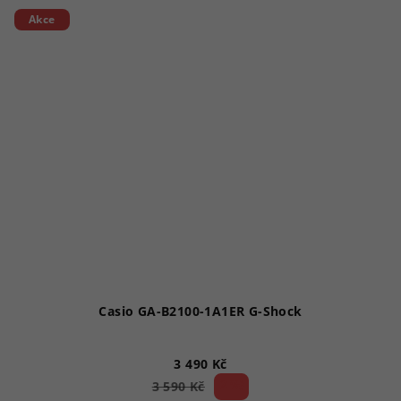
5
Akce
hvězdiček.
Casio GA-B2100-1A1ER G-Shock
3 490 Kč
2 %)
3 590 Kč
(–