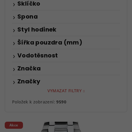
Sklíčko
Spona
Styl hodinek
Šířka pouzdra (mm)
Vodotěsnost
Značka
Značky
VYMAZAT FILTRY
Položek k zobrazení:
9590
V
Akce
ý