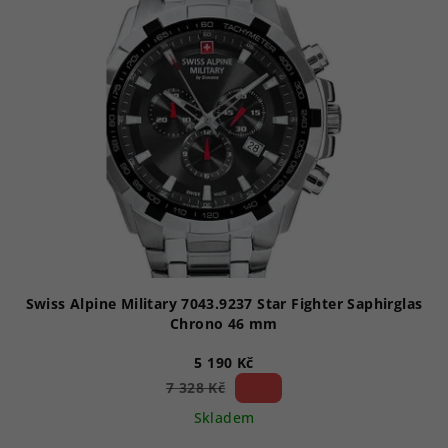
p
i
s
p
r
o
d
u
k
t
ů
Swiss Alpine Military 7043.9237 Star Fighter Saphirglas
Chrono 46 mm
5 190 Kč
29 %)
7 328 Kč
(–
Skladem