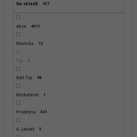
Na skladě
d
427
u
k
Akce
4811
t
ů
Novinka
12
Tip
0
Náš Tip
99
Rozbaleno
1
Prodejna
421
II. jakost
5