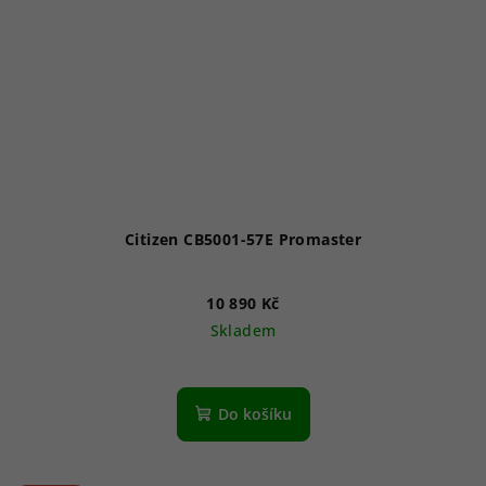
Citizen CB5001-57E Promaster
10 890 Kč
Skladem
Průměrné
hodnocení
produktu
Do košíku
je
3,7
z