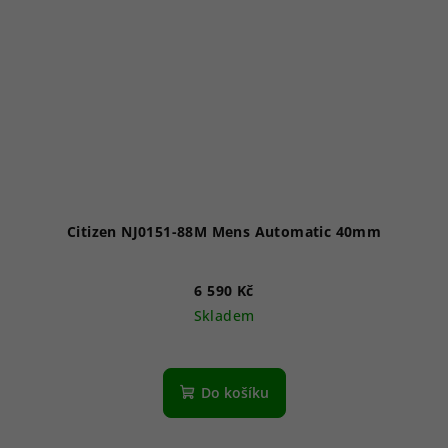
Citizen NJ0151-88M Mens Automatic 40mm
6 590 Kč
Skladem
Průměrné
hodnocení
produktu
Do košíku
je
5,0
z