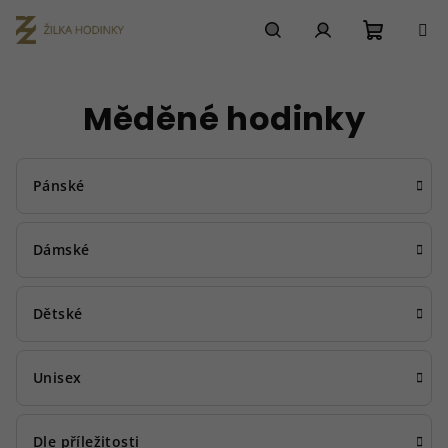
Přejít
na
obsah
Nákupn
Hledat
Přihlášení
Měděné hodinky
košík
Pánské
Dámské
Dětské
Unisex
Dle příležitosti