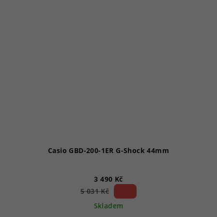
Casio GBD-200-1ER G-Shock 44mm
3 490 Kč
30 %)
5 031 Kč
(–
Skladem