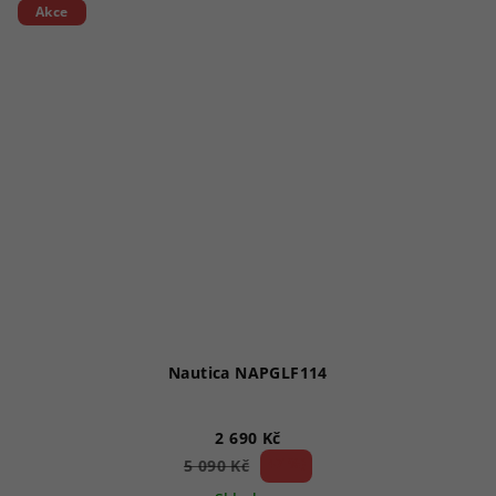
5
Akce
hvězdiček.
Nautica NAPGLF114
2 690 Kč
47 %)
5 090 Kč
(–