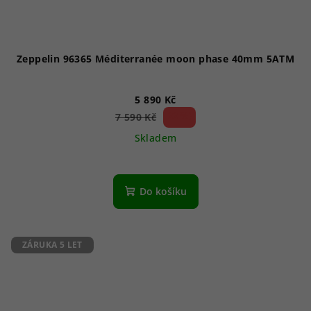
Zeppelin 96365 Méditerranée moon phase 40mm 5ATM
5 890 Kč
22 %)
7 590 Kč
(–
Skladem
Průměrné
hodnocení
produktu
Do košíku
je
4,0
z
5
ZÁRUKA 5 LET
hvězdiček.