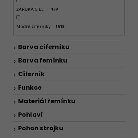
ZÁRUKA 5 LET
139
Modré ciferníky
1618
Barva ciferníku
Barva řemínku
Ciferník
Funkce
Materiál řemínku
Pohlaví
Pohon strojku