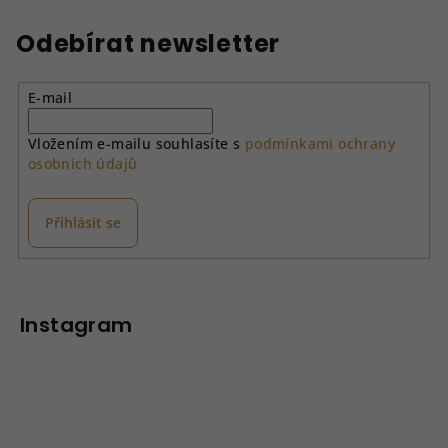
Odebírat newsletter
E-mail
Vložením e-mailu souhlasíte s
podmínkami ochrany
osobních údajů
Přihlásit se
Z
á
p
Instagram
a
t
í