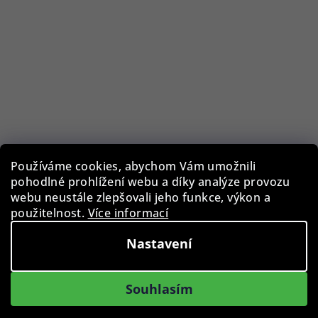
Používáme cookies, abychom Vám umožnili
pohodlné prohlížení webu a díky analýze provozu
webu neustále zlepšovali jeho funkce, výkon a
Paul Design 20112 Collector box na hodinky a šperky
použitelnost.
Více informací
Macassar
Nastavení
10 590 Kč
Skladem
Souhlasím