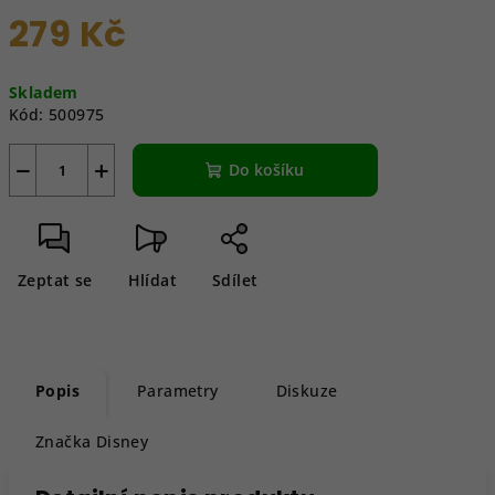
279 Kč
Měrná
Skladem
cena:
Kód:
500975
−
+
Do košíku
Zeptat se
Hlídat
Sdílet
Popis
Parametry
Diskuze
Značka
Disney