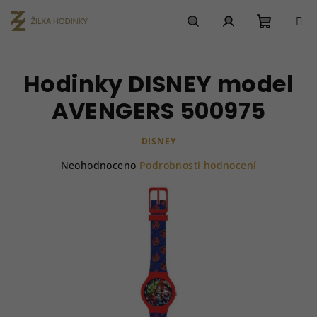
Přejít
na
obsah
Nákupn
Hledat
Přihlášení
Hodinky DISNEY model
košík
AVENGERS 500975
DISNEY
Průměrné
Neohodnoceno
Podrobnosti hodnocení
hodnocení
produktu
je
0,0
z
5
hvězdiček.