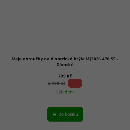
Maje obroučky na dioptrické brýle MJ3026 470 55 -
Dámské
709 Kč
87 %)
5 790 Kč
(–
Skladem
Do košíku