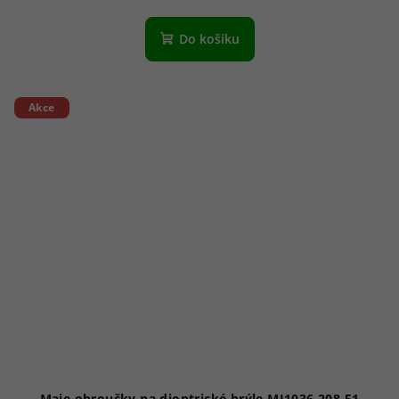
Do košíku
Akce
Maje obroučky na dioptrické brýle MJ1036 208 51