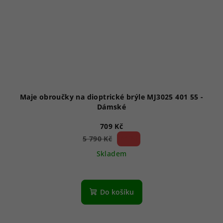
Maje obroučky na dioptrické brýle MJ3025 401 55 -
Dámské
709 Kč
87 %)
5 790 Kč
(–
Skladem
Do košíku