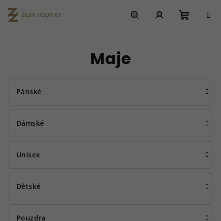
Přejít
na
obsah
Nákupn
Hledat
Přihlášení
Maje
košík
Pánské
Dámské
Unisex
Dětské
Pouzdra