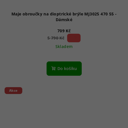
Maje obroučky na dioptrické brýle MJ3025 470 55 -
Dámské
709 Kč
87 %)
5 790 Kč
(–
Skladem
Do košíku
Akce