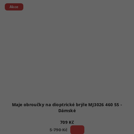
Akce
Maje obroučky na dioptrické brýle MJ3026 460 55 -
Dámské
709 Kč
87 %)
5 790 Kč
(–