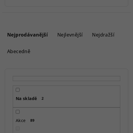
Ř
a
Nejprodávanější
Nejlevnější
Nejdražší
z
e
Abecedně
n
í
p
r
o
Na skladě
d
2
u
k
Akce
89
t