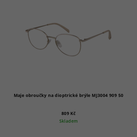
p
i
s
p
r
o
d
u
k
t
ů
Maje obroučky na dioptrické brýle MJ3004 909 50
809 Kč
Skladem