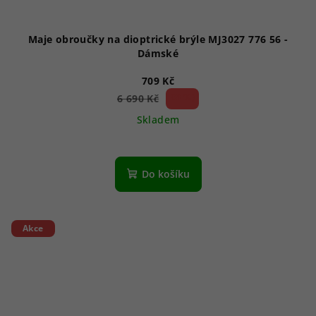
Maje obroučky na dioptrické brýle MJ3027 776 56 -
Dámské
709 Kč
89 %)
6 690 Kč
(–
Skladem
Do košíku
Akce