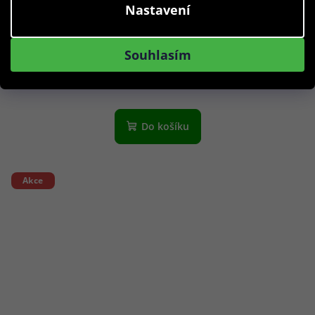
Nastavení
Maje obroučky na dioptrické brýle MJ1027 104 52
Souhlasím
809 Kč
Skladem
Do košíku
Akce