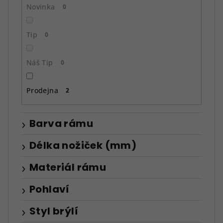
ů
Novinka
0
Tip
0
Náš Tip
0
Prodejna
2
Barva rámu
Délka nožiček (mm)
Materiál rámu
Pohlaví
Styl brýlí