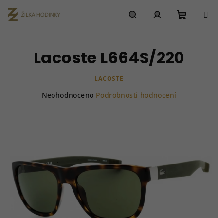
Přejít
na
obsah
Nákupn
Hledat
Přihlášení
Lacoste L664S/220
košík
LACOSTE
Průměrné
Neohodnoceno
Podrobnosti hodnocení
hodnocení
produktu
je
0,0
z
5
hvězdiček.