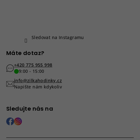
a
t
í
Sledovat na Instagramu
Máte dotaz?
+420 775 955 998
9:00 - 15:00
info@zilkahodinky.cz
Napište nám kdykoliv
Sledujte nás na