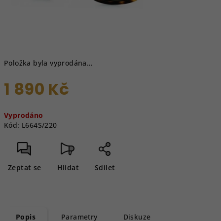
Položka byla vyprodána…
1 890 Kč
Měrná
Vyprodáno
cena:
Kód:
L664S/220
Zeptat se
Hlídat
Sdílet
Popis
Parametry
Diskuze