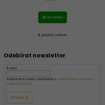
Do košíku
5
položek celkem
O
v
l
á
Odebírat newsletter
d
a
E-mail
c
í
Vložením e-mailu souhlasíte s
podmínkami ochrany
p
osobních údajů
r
v
k
Přihlásit se
y