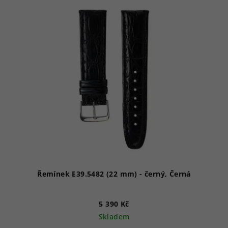
ý
p
i
s
p
r
o
d
u
k
t
ů
Řemínek E39.5482 (22 mm) - černý, Černá
5 390 Kč
Skladem