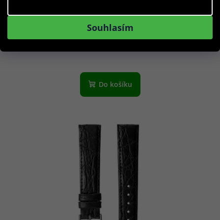
Řemínek E39.5482 (20 mm) - černý, Černá
Souhlasím
4 490 Kč
Skladem
Do košíku