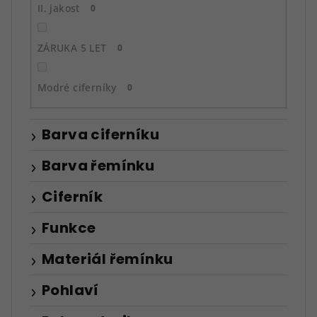
II. jakost
0
ZÁRUKA 5 LET
0
Modré ciferníky
0
Barva ciferníku
Barva řemínku
Ciferník
Funkce
Materiál řemínku
Pohlaví