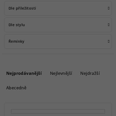
Dle příležitosti
Dle stylu
Řemínky
Ř
a
Nejprodávanější
Nejlevnější
Nejdražší
z
e
Abecedně
n
í
p