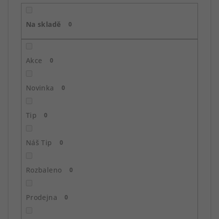
r
o
Na skladě
d
0
u
k
Akce
0
t
ů
Novinka
0
Tip
0
Náš Tip
0
Rozbaleno
0
Prodejna
0