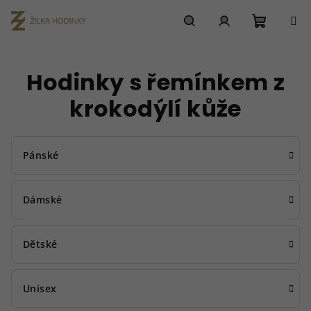
Přejít
na
obsah
Nákupn
Hledat
Přihlášení
Hodinky s řemínkem z
košík
krokodýlí kůže
Pánské
Dámské
Dětské
Unisex