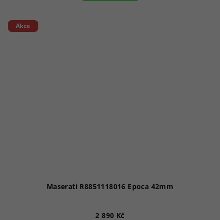
5,0
z
5
Akce
hvězdiček.
Maserati R8851118016 Epoca 42mm
2 890 Kč