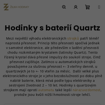
Přejít
na
obsah
Nákupn
Hledat
Přihlášení
Hodinky s baterií Quartz
košík
Mezi největší výhodu elektronických
strojků
patří téměř
naprostá přesnost. Princip této přesnosti spočívá jednak
v samotné elektronice, ale především v ladění přesnosti
chodu rozkmitaným krystalem (latinsky Quartz). Tento
řízený krystal dává přesné impulzy do soukolí stroje, čímž
přesnost zajišťuje. Zatímco u automatických strojků
považujeme za slušnou přesnost +- 3 vteřiny denně, u
quartzových je to +- 10 vteřin za měsíc.
Další velké plus
elektronického stroje je v jeho bezobslužnosti po dobu plně
nabité baterie, která mívá podle typu elektroniky a
sestrojení životnost 2 – 10 let. Hodinky s quartzovým
strojkem mají oproti
automatu
také lepší
nárazuvzdornost
,
protože jsou kvůli nižší hmotnosti stroje lehčí.