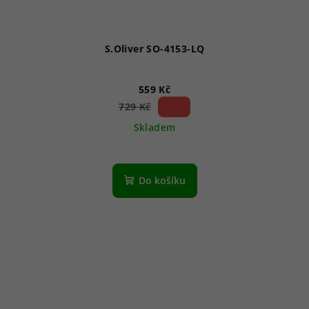
S.Oliver SO-4153-LQ
559 Kč
23 %)
729 Kč
(–
Skladem
Do košíku