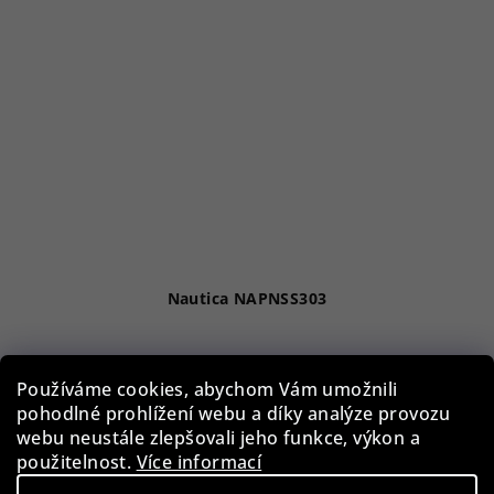
Nautica NAPNSS303
2 390 Kč
Používáme cookies, abychom Vám umožnili
55 %)
5 390 Kč
(–
pohodlné prohlížení webu a díky analýze provozu
Skladem
webu neustále zlepšovali jeho funkce, výkon a
použitelnost.
Více informací