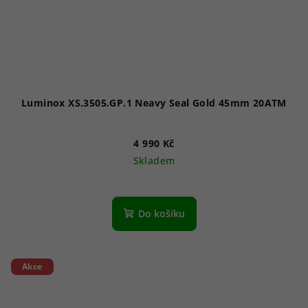
Luminox XS.3505.GP.1 Neavy Seal Gold 45mm 20ATM
4 990 Kč
Skladem
Průměrné
hodnocení
produktu
Do košíku
je
5,0
z
5
Akce
hvězdiček.