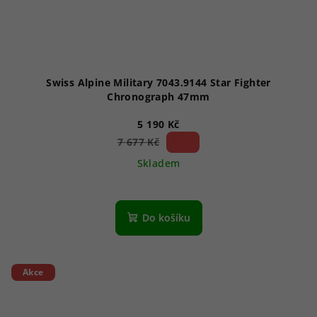
Swiss Alpine Military 7043.9144 Star Fighter
Chronograph 47mm
5 190 Kč
32 %)
7 677 Kč
(–
Skladem
Průměrné
hodnocení
produktu
Do košíku
je
5,0
z
5
Akce
hvězdiček.