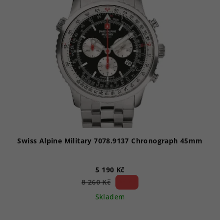
Swiss Alpine Military 7078.9137 Chronograph 45mm
5 190 Kč
37 %)
8 260 Kč
(–
Skladem