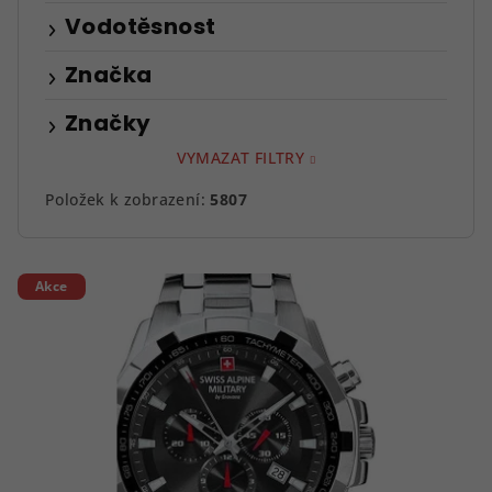
Vodotěsnost
Značka
Značky
VYMAZAT FILTRY
Položek k zobrazení:
5807
V
Akce
ý
p
i
s
p
r
o