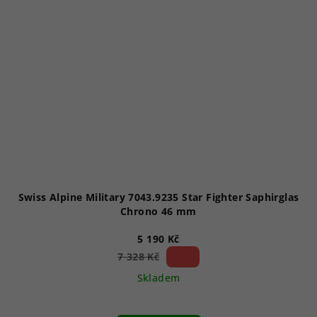
Swiss Alpine Military 7043.9235 Star Fighter Saphirglas
Chrono 46 mm
5 190 Kč
29 %)
7 328 Kč
(–
Skladem
Průměrné
hodnocení