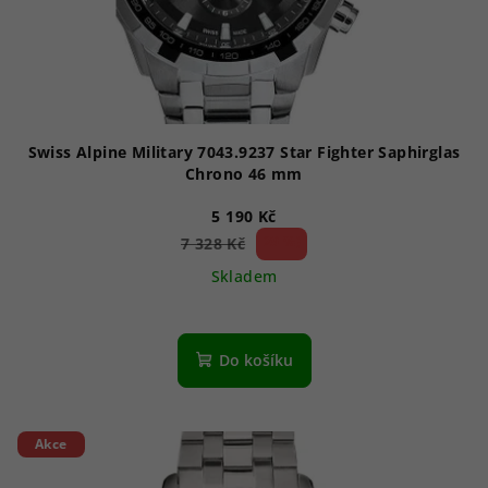
d
u
k
t
ů
Swiss Alpine Military 7043.9237 Star Fighter Saphirglas
Chrono 46 mm
5 190 Kč
29 %)
7 328 Kč
(–
Skladem
Do košíku
Akce