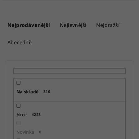
Ř
a
Nejprodávanější
Nejlevnější
Nejdražší
z
e
Abecedně
n
í
p
r
o
Na skladě
d
310
u
k
Akce
4223
t
ů
Novinka
0