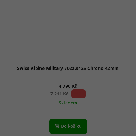
Swiss Alpine Military 7022.9135 Chrono 42mm
4 790 Kč
33 %)
7 211 Kč
(–
Skladem
Do košíku