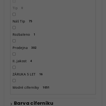
Tip
0
Náš Tip
75
Rozbaleno
1
Prodejna
302
II. jakost
4
ZÁRUKA 5 LET
16
Modré ciferníky
1051
Barva ciferníku