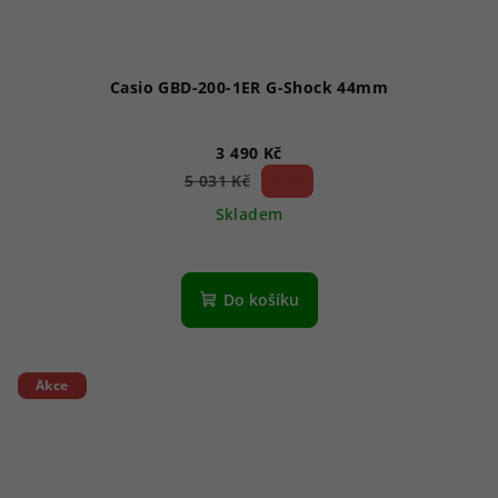
Casio GBD-200-1ER G-Shock 44mm
3 490 Kč
30 %)
5 031 Kč
(–
Skladem
Do košíku
Akce