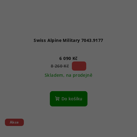
Swiss Alpine Military 7043.9177
6 090 Kč
26 %)
8 260 Kč
(–
Skladem, na prodejně
Průměrné
hodnocení
produktu
Do košíku
je
5,0
z
5
Akce
hvězdiček.