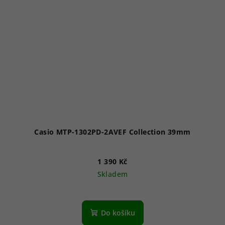
Casio MTP-1302PD-2AVEF Collection 39mm
1 390 Kč
Skladem
Průměrné
hodnocení
produktu
Do košíku
je