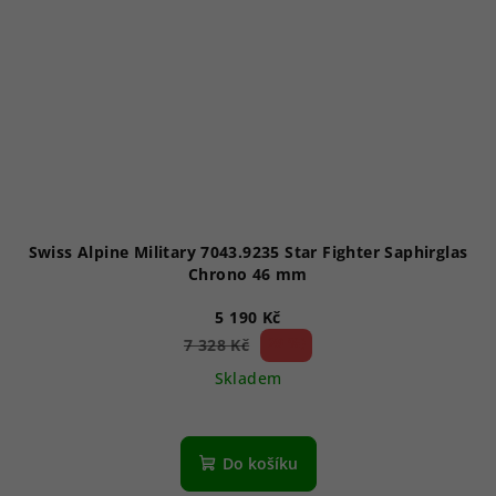
Swiss Alpine Military 7043.9235 Star Fighter Saphirglas
Chrono 46 mm
5 190 Kč
29 %)
7 328 Kč
(–
Skladem
Průměrné
hodnocení
produktu
Do košíku
je