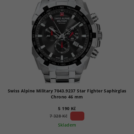
p
i
s
p
r
o
d
u
k
t
ů
Swiss Alpine Military 7043.9237 Star Fighter Saphirglas
Chrono 46 mm
5 190 Kč
29 %)
7 328 Kč
(–
Skladem