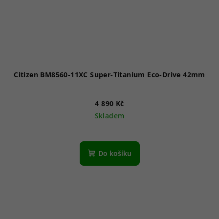
Citizen BM8560-11XC Super-Titanium Eco-Drive 42mm
4 890 Kč
Skladem
Průměrné
hodnocení
produktu
Do košíku
je
5,0
z
5
hvězdiček.