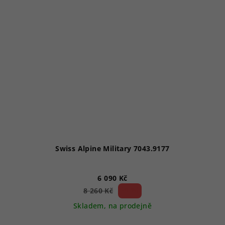
Swiss Alpine Military 7043.9177
6 090 Kč
26 %)
8 260 Kč
(–
Skladem, na prodejně
Průměrné