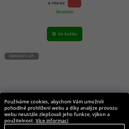
59 %)
4 190 Kč
(–
Skladem
Do košíku
ZÁRUKA 5 LET
Používáme cookies, abychom Vám umožnili
pohodlné prohlížení webu a díky analýze provozu
webu neustále zlepšovali jeho funkce, výkon a
použitelnost.
Více informací