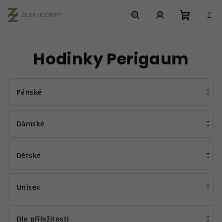
Přejít
na
obsah
Nákupn
Hledat
Přihlášení
Hodinky Perigaum
košík
Pánské
Dámské
Dětské
Unisex
Dle příležitosti