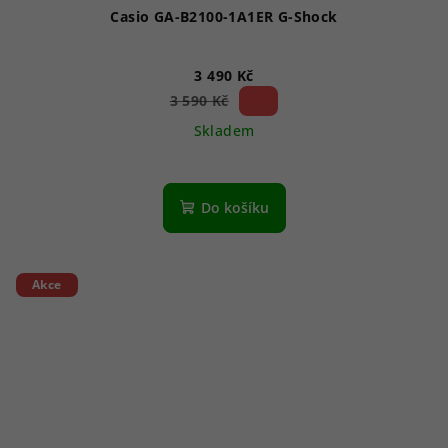
Casio GA-B2100-1A1ER G-Shock
3 490 Kč
2 %)
3 590 Kč
(–
Skladem
Do košíku
Akce