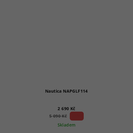
Nautica NAPGLF114
2 690 Kč
47 %)
5 090 Kč
(–
Skladem