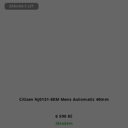
5
ZÁRUKA 5 LET
hvězdiček.
Citizen NJ0151-88M Mens Automatic 40mm
6 590 Kč
Skladem