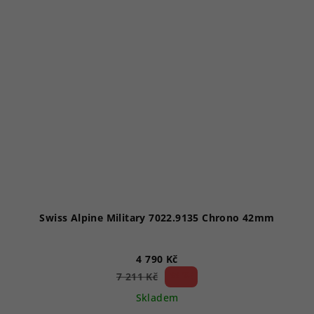
Swiss Alpine Military 7022.9135 Chrono 42mm
4 790 Kč
33 %)
7 211 Kč
(–
Skladem