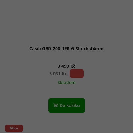
Casio GBD-200-1ER G-Shock 44mm
3 490 Kč
30 %)
5 031 Kč
(–
Skladem
Do košíku
Akce