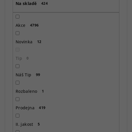
Na skladě
d
424
u
k
Akce
4796
t
ů
Novinka
12
Tip
0
Náš Tip
99
Rozbaleno
1
Prodejna
419
II. jakost
5