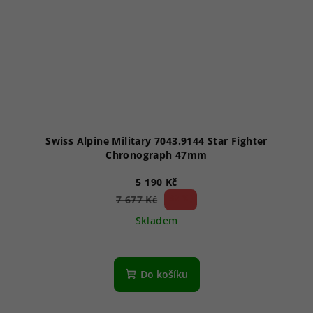
Swiss Alpine Military 7043.9144 Star Fighter
Chronograph 47mm
5 190 Kč
32 %)
7 677 Kč
(–
Skladem
Průměrné
hodnocení
produktu
Do košíku
je
5,0
z