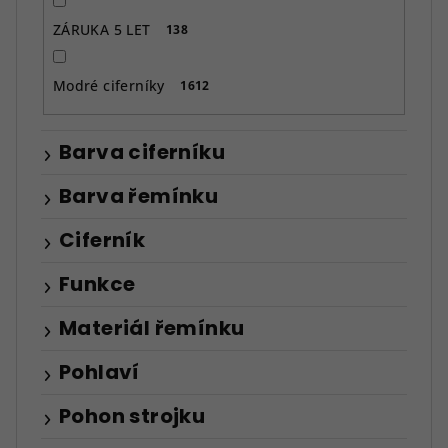
ZÁRUKA 5 LET
138
Modré ciferníky
1612
Barva ciferníku
Barva řemínku
Ciferník
Funkce
Materiál řemínku
Pohlaví
Pohon strojku