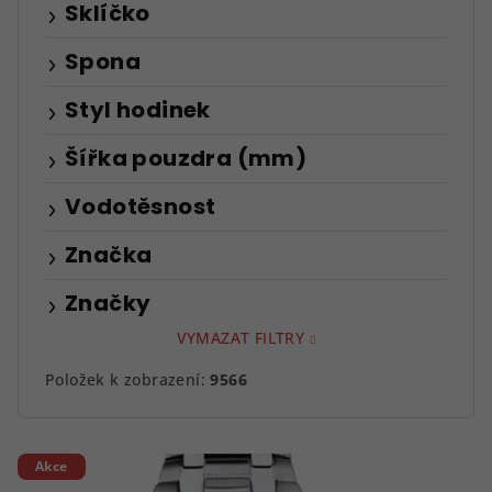
Sklíčko
Spona
Styl hodinek
Šířka pouzdra (mm)
Vodotěsnost
Značka
Značky
VYMAZAT FILTRY
Položek k zobrazení:
9566
V
Akce
ý