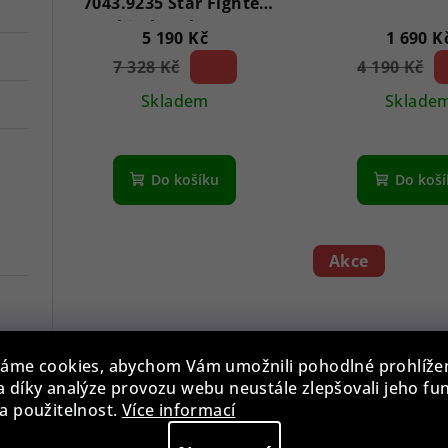
7043.9235 Star Fighter
Saphirglas Chrono 46
5 190 Kč
1 690 K
mm
7 328 Kč
29 %)
4 190 Kč
5
(–
(–
Skladem
Sklade
Průměrné
hodnocení
Do košíku
Do koš
produktu
je
1,0
z
Akce
5
hvězdiček.
áme cookies, abychom Vám umožnili pohodlné prohlíže
 díky analýze provozu webu neustále zlepšovali jeho fu
a použitelnost.
Více informací
Citizen NJ0231-56L Mens
Nautica NAP