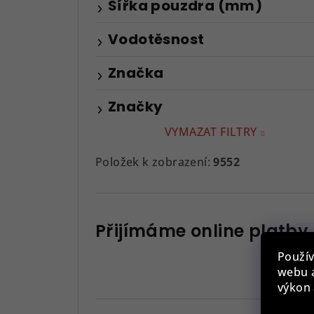
Šířka pouzdra (mm)
Vodotěsnost
Značka
Značky
VYMAZAT FILTRY
Položek k zobrazení:
9552
Přijímáme online platby
Použív
webu a
výkon 