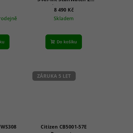
Sand 38 mm 5ATM
8 490 Kč
rodejně
Skladem
íku
Do košíku
ZÁRUKA 5 LET
FWS308
Citizen CB5001-57E