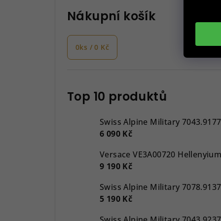
Nákupní košík
0
ks /
0 Kč
Top 10 produktů
Swiss Alpine Military 7043.917
6 090 Kč
9 190 Kč
5 190 Kč