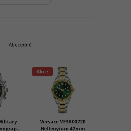
Abecedně
Akce
Military
Versace VE3A00720
onograph
Hellenyium 42mm