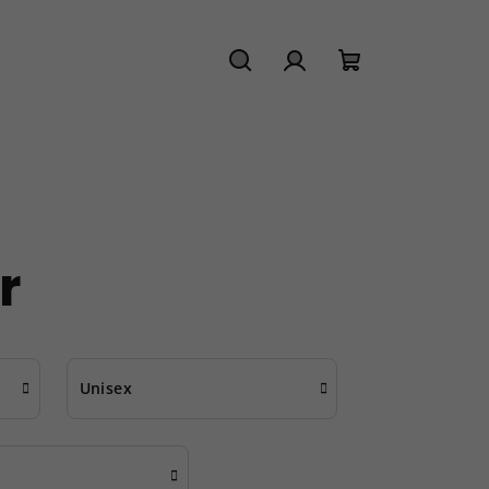
Hledat
Přihlášení
Nákupní
košík
r
Unisex