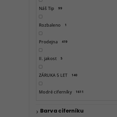
p
Náš Tip
99
a
n
Rozbaleno
1
e
l
Prodejna
419
II. jakost
5
ZÁRUKA 5 LET
140
Modré ciferníky
1611
Barva ciferníku