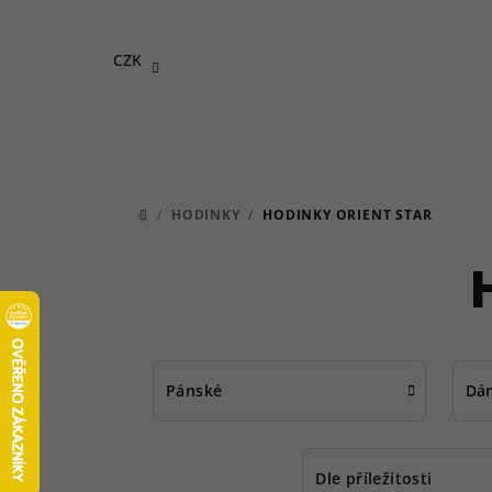
Přejít
na
CZK
obsah
/
HODINKY
/
HODINKY ORIENT STAR
DOMŮ
Pánské
Dá
Dle příležitosti