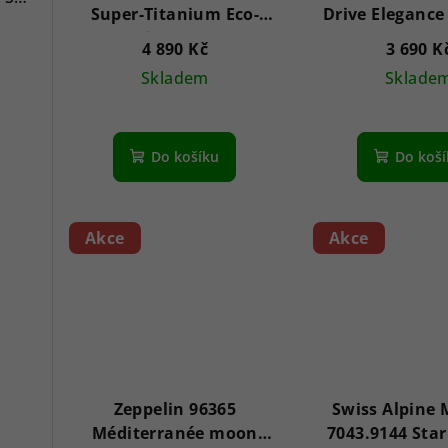
Super-Titanium Eco-
Drive Eleganc
Drive 42mm
10ATM
4 890 Kč
3 690 K
Skladem
Sklade
Průměrné
Pr
hodnocení
hod
Do košíku
Do koš
produktu
pro
je
je
5,0
5,0
z
z
Akce
Akce
5
5
hvězdiček.
hvě
Zeppelin 96365
Swiss Alpine 
Méditerranée moon
7043.9144 Star