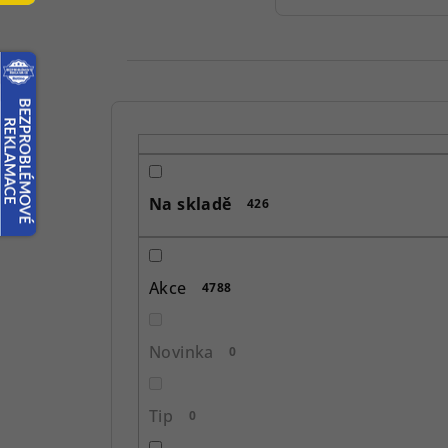
P
o
s
Na skladě
426
t
r
Akce
4788
a
n
Novinka
0
n
í
Tip
0