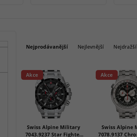
Ř
a
Nejprodávanější
Nejlevnější
Nejdražší
z
V
e
Akce
Akce
ý
n
p
í
i
p
s
r
p
Swiss Alpine Military
Swiss Alpine 
o
7043.9237 Star Fighter
7078.9137 Chr