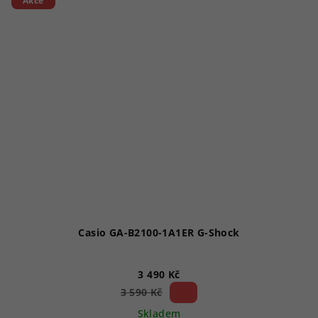
Akce
hvězdiček.
Casio GA-B2100-1A1ER G-Shock
3 490 Kč
2 %)
3 590 Kč
(–
Skladem