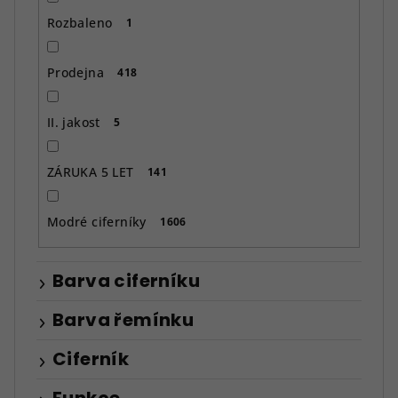
Rozbaleno
1
Prodejna
418
II. jakost
5
ZÁRUKA 5 LET
141
Modré ciferníky
1606
Barva ciferníku
Barva řemínku
Ciferník