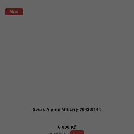
z
5
Akce
hvězdiček.
Swiss Alpine Military 7043.9144
6 090 Kč
20 %)