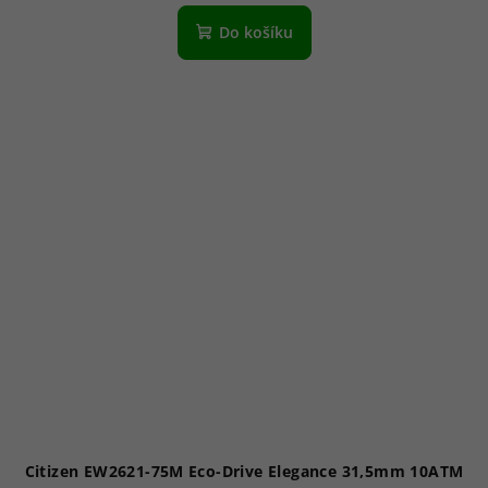
hodnocení
produktu
Do košíku
je
5,0
z
5
hvězdiček.
Citizen EW2621-75M Eco-Drive Elegance 31,5mm 10ATM