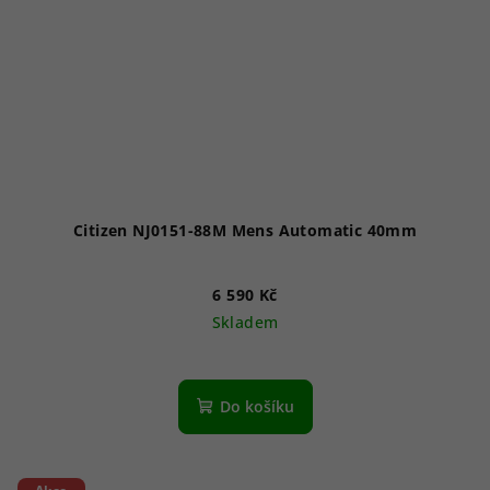
Citizen NJ0151-88M Mens Automatic 40mm
6 590 Kč
Skladem
Průměrné
hodnocení
produktu
Do košíku
je
5,0
z
5