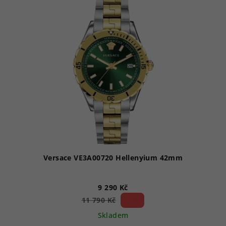
Versace VE3A00720 Hellenyium 42mm
9 290 Kč
21 %)
11 790 Kč
(–
Skladem