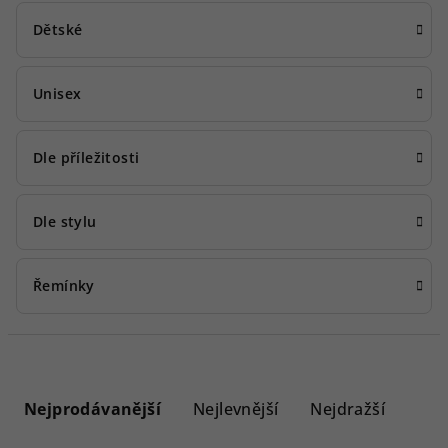
Dětské
Unisex
Dle příležitosti
Dle stylu
Řemínky
Ř
a
Nejprodávanější
Nejlevnější
Nejdražší
z