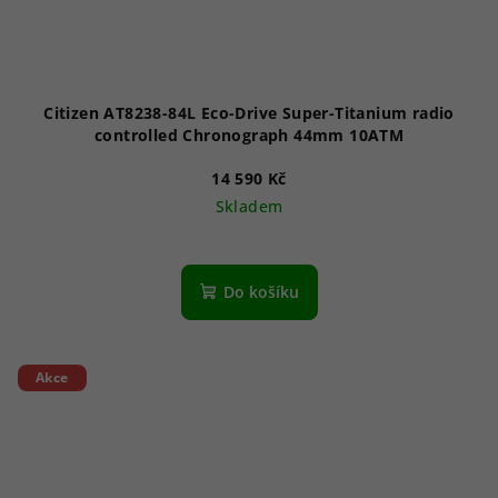
Citizen AT8238-84L Eco-Drive Super-Titanium radio
controlled Chronograph 44mm 10ATM
14 590 Kč
Skladem
Průměrné
hodnocení
produktu
Do košíku
je
4,5
z
5
Akce
hvězdiček.