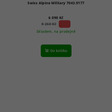
Swiss Alpine Military 7043.9177
6 090 Kč
26 %)
8 260 Kč
(–
Skladem, na prodejně
Průměrné
hodnocení
produktu
Do košíku
je
5,0
z
5
hvězdiček.