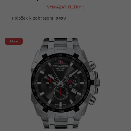
VYMAZAT FILTRY
Položek k zobrazení:
9499
V
Akce
ý
p
i
s
p
r
o
d
u
k
t