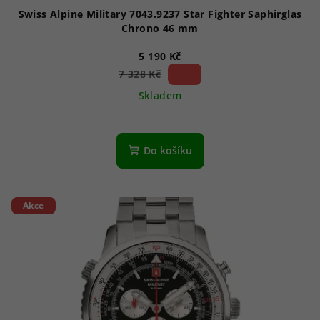
ů
Swiss Alpine Military 7043.9237 Star Fighter Saphirglas
Chrono 46 mm
5 190 Kč
29 %)
7 328 Kč
(–
Skladem
Do košíku
Akce