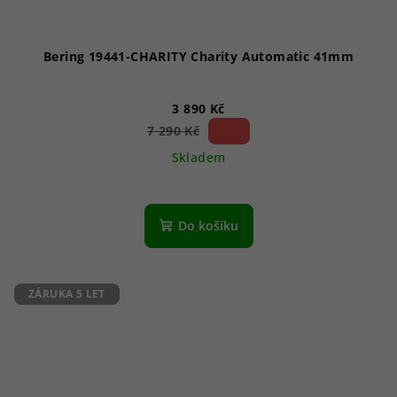
Bering 19441-CHARITY Charity Automatic 41mm
3 890 Kč
46 %)
7 290 Kč
(–
Skladem
Do košíku
ZÁRUKA 5 LET