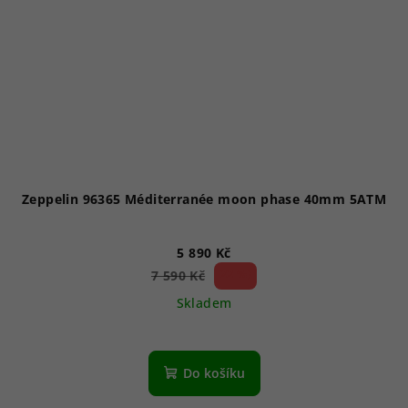
Zeppelin 96365 Méditerranée moon phase 40mm 5ATM
5 890 Kč
22 %)
7 590 Kč
(–
Skladem
Průměrné
hodnocení
produktu
Do košíku
je
4,0