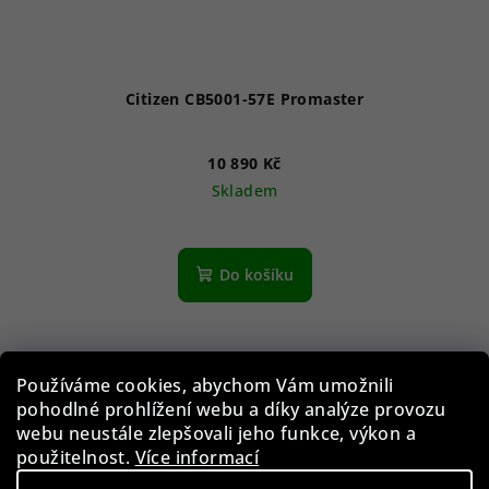
Citizen CB5001-57E Promaster
10 890 Kč
Skladem
Průměrné
hodnocení
produktu
Do košíku
je
3,7
z
5
hvězdiček.
Používáme cookies, abychom Vám umožnili
pohodlné prohlížení webu a díky analýze provozu
webu neustále zlepšovali jeho funkce, výkon a
použitelnost.
Více informací