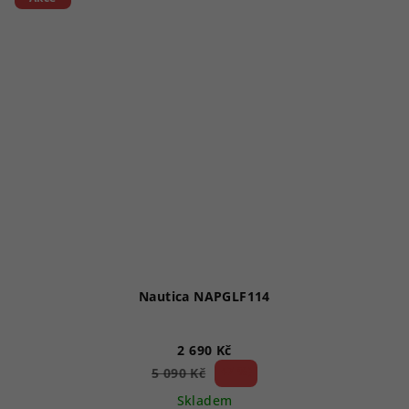
Nautica NAPGLF114
2 690 Kč
47 %)
5 090 Kč
(–
Skladem