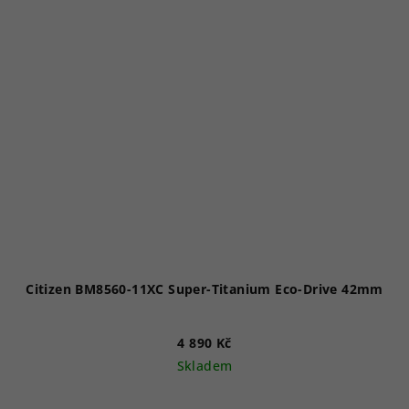
Citizen BM8560-11XC Super-Titanium Eco-Drive 42mm
4 890 Kč
Skladem
Průměrné