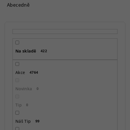
e
Abecedně
n
í
p
r
o
Na skladě
d
422
u
k
Akce
4764
t
ů
Novinka
0
Tip
0
Náš Tip
99