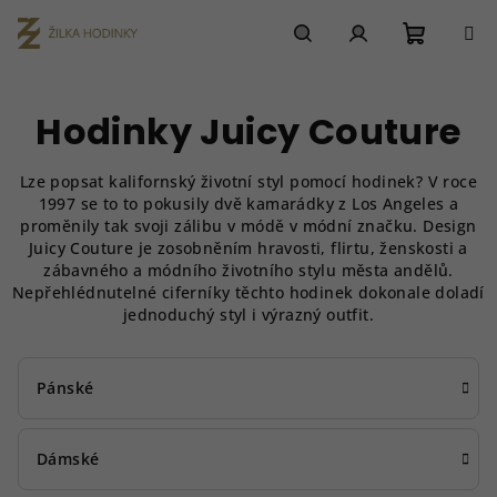
Přejít
na
obsah
Nákupn
Hledat
Přihlášení
Hodinky Juicy Couture
košík
Lze popsat kalifornský životní styl pomocí hodinek? V roce
1997 se to to pokusily dvě kamarádky z Los Angeles a
proměnily tak svoji zálibu v módě v módní značku. Design
Juicy Couture je zosobněním hravosti, flirtu, ženskosti a
zábavného a módního životního stylu města andělů.
Nepřehlédnutelné ciferníky těchto hodinek dokonale doladí
jednoduchý styl i výrazný outfit.
Pánské
Dámské