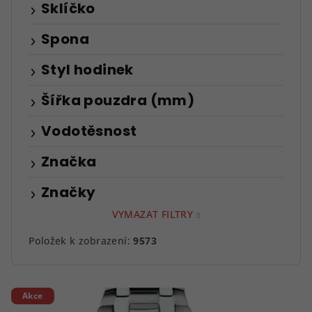
Sklíčko
Spona
Styl hodinek
Šířka pouzdra (mm)
Vodotěsnost
Značka
Značky
VYMAZAT FILTRY
Položek k zobrazení:
9573
V
Akce
ý