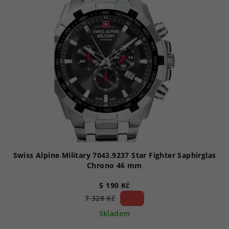
p
i
s
p
r
o
d
u
k
t
ů
Swiss Alpine Military 7043.9237 Star Fighter Saphirglas
Chrono 46 mm
5 190 Kč
29 %)
7 328 Kč
(–
Skladem