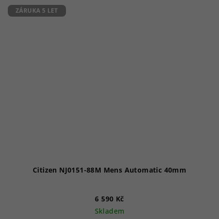
5
ZÁRUKA 5 LET
hvězdiček.
Citizen NJ0151-88M Mens Automatic 40mm
6 590 Kč
Skladem