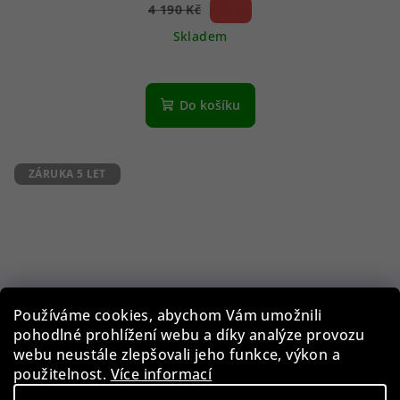
59 %)
4 190 Kč
(–
Skladem
Do košíku
ZÁRUKA 5 LET
Používáme cookies, abychom Vám umožnili
pohodlné prohlížení webu a díky analýze provozu
webu neustále zlepšovali jeho funkce, výkon a
použitelnost.
Více informací