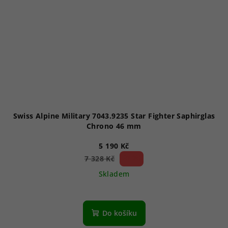
Swiss Alpine Military 7043.9235 Star Fighter Saphirglas
Chrono 46 mm
5 190 Kč
29 %)
7 328 Kč
(–
Skladem
Průměrné
hodnocení
produktu
Do košíku
je