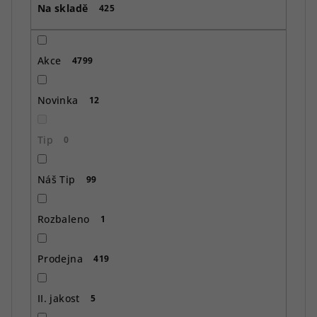
Na skladě
d
425
u
k
Akce
4799
t
ů
Novinka
12
Tip
0
Náš Tip
99
Rozbaleno
1
Prodejna
419
II. jakost
5