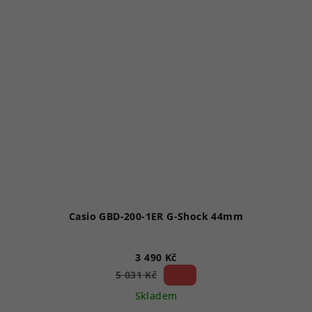
hvězdiček.
Casio GBD-200-1ER G-Shock 44mm
3 490 Kč
30 %)
5 031 Kč
(–
Skladem