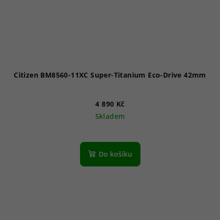
Citizen BM8560-11XC Super-Titanium Eco-Drive 42mm
4 890 Kč
Skladem
Průměrné
hodnocení
produktu
Do košíku
je
5,0
z
5
hvězdiček.