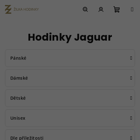
Přejít
na
obsah
Nákupn
Hledat
Přihlášení
Hodinky Jaguar
košík
Pánské
Dámské
Dětské
Unisex
Dle příležitosti