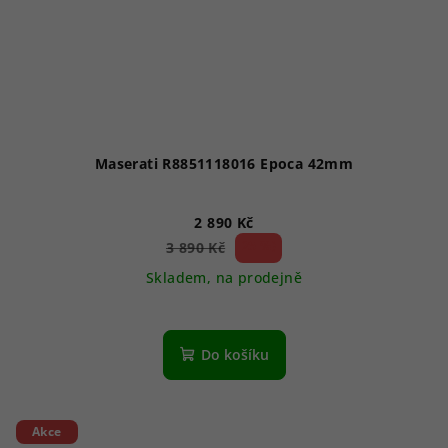
Maserati R8851118016 Epoca 42mm
2 890 Kč
25 %)
3 890 Kč
(–
Skladem, na prodejně
Průměrné
hodnocení
produktu
Do košíku
je
5,0
z
5
Akce