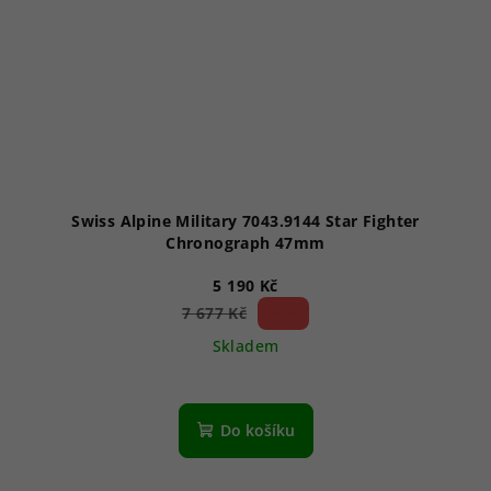
Swiss Alpine Military 7043.9144 Star Fighter
Chronograph 47mm
5 190 Kč
32 %)
7 677 Kč
(–
Skladem
Průměrné
hodnocení
produktu
Do košíku
je
5,0
z