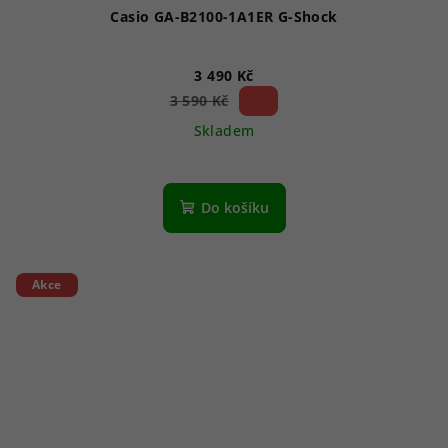
Casio GA-B2100-1A1ER G-Shock
3 490 Kč
2 %)
3 590 Kč
(–
Skladem
Do košíku
Akce