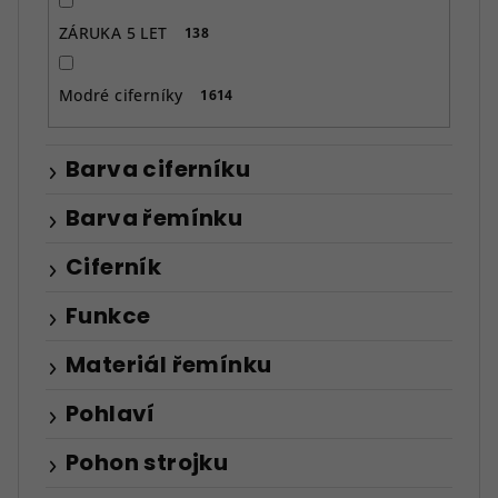
ZÁRUKA 5 LET
138
Modré ciferníky
1614
Barva ciferníku
Barva řemínku
Ciferník
Funkce
Materiál řemínku
Pohlaví
Pohon strojku