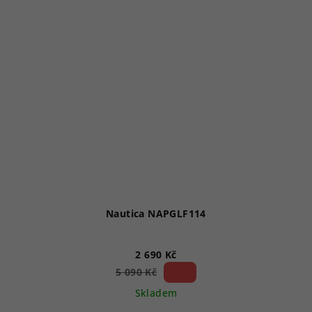
Nautica NAPGLF114
2 690 Kč
47 %)
5 090 Kč
(–
Skladem