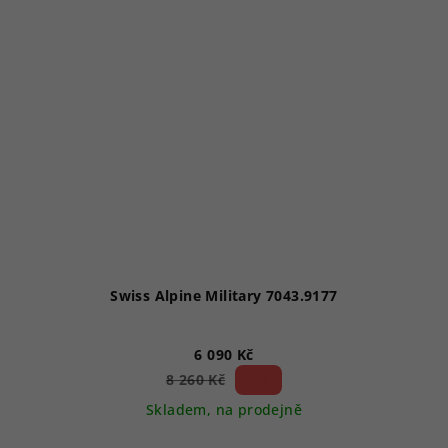
Swiss Alpine Military 7043.9177
6 090 Kč
26 %)
8 260 Kč
(–
Skladem, na prodejně
Průměrné