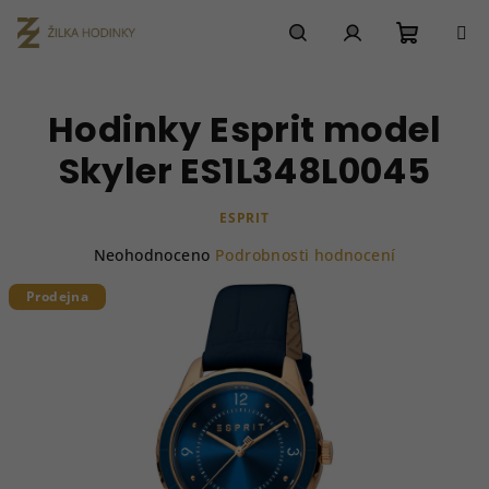
Přejít
na
obsah
Nákupn
Hledat
Přihlášení
Hodinky Esprit model
košík
Skyler ES1L348L0045
ESPRIT
Průměrné
Neohodnoceno
Podrobnosti hodnocení
hodnocení
produktu
Prodejna
je
0,0
z
5
hvězdiček.