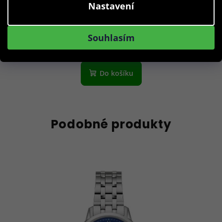
Black Apricot
Nastavení
10 590 Kč
Skladem
Souhlasím
Do košíku
Podobné produkty