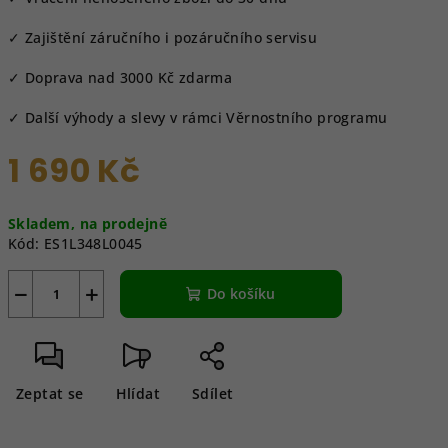
✓ Zajištění záručního i pozáručního servisu
✓ Doprava nad 3000 Kč zdarma
✓ Další výhody a slevy v rámci Věrnostního programu
1 690 Kč
Měrná
Skladem, na prodejně
cena:
Kód:
ES1L348L0045
−
+
Do košíku
Zeptat se
Hlídat
Sdílet