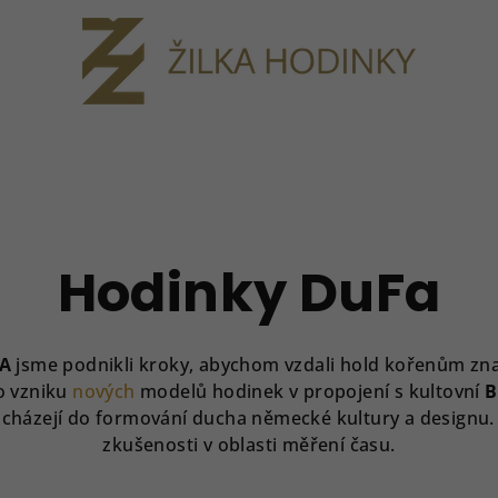
Hodinky DuFa
A
jsme podnikli kroky, abychom vzdali hold kořenům z
do vzniku
nových
modelů hodinek v propojení s kultovní
B
přicházejí do formování ducha německé kultury a design
zkušenosti v oblasti měření času.