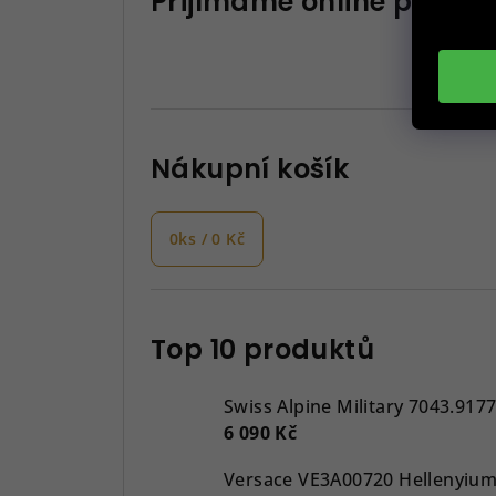
Přijímáme online platby
Nákupní košík
0
ks /
0 Kč
Top 10 produktů
Swiss Alpine Military 7043.917
6 090 Kč