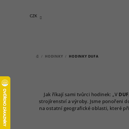
Přejít
na
CZK
obsah
/
HODINKY
/
HODINKY DUFA
DOMŮ
Jak říkají sami tvůrci hodinek: „V
DUF
strojírenství a výroby. Jsme ponořeni 
na ostatní geografické oblasti, které 