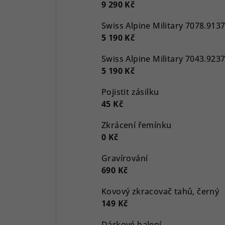
9 290 Kč
5 190 Kč
5 190 Kč
Pojistit zásilku
45 Kč
Zkrácení řemínku
0 Kč
Gravírování
690 Kč
Kovový zkracovač tahů, černý
149 Kč
Dárkové balení