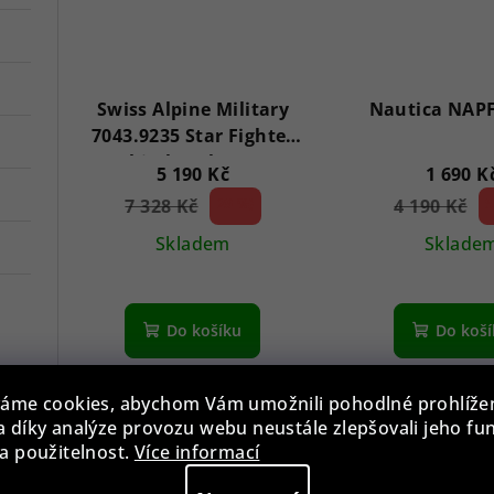
Swiss Alpine Military
Nautica NAP
7043.9235 Star Fighter
Saphirglas Chrono 46
5 190 Kč
1 690 K
mm
7 328 Kč
29 %)
4 190 Kč
5
(–
(–
Skladem
Sklade
Průměrné
hodnocení
Do košíku
Do koš
produktu
je
1,0
áme cookies, abychom Vám umožnili pohodlné prohlíže
z
Akce
 díky analýze provozu webu neustále zlepšovali jeho fu
5
a použitelnost.
Více informací
hvězdiček.