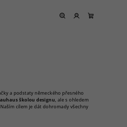
Hledat
Přihlášení
Nákupní
košík
načky a podstaty německého přesného
auhaus školou designu
, ale s ohledem
u. Naším cílem je dát dohromady všechny