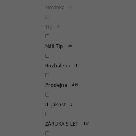
n
Novinka
0
n
í
Tip
0
p
Náš Tip
99
a
n
Rozbaleno
1
e
l
Prodejna
419
II. jakost
5
ZÁRUKA 5 LET
141