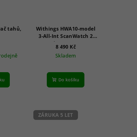
ač tahů,
Withings HWA10-model
3-All-Int ScanWatch 2
Sand 38 mm 5ATM
8 490 Kč
rodejně
Skladem
íku
Do košíku
ZÁRUKA 5 LET