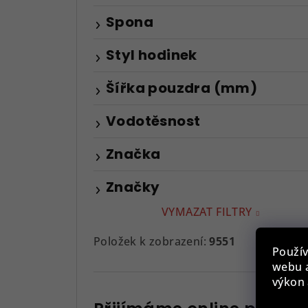
Spona
Styl hodinek
Šířka pouzdra (mm)
Vodotěsnost
Značka
Značky
VYMAZAT FILTRY
Položek k zobrazení:
9551
Použív
webu a
výkon 