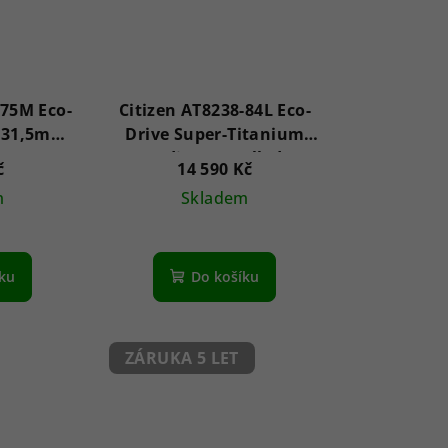
-75M Eco-
Citizen AT8238-84L Eco-
e 31,5mm
Drive Super-Titanium
radio controlled
č
14 590 Kč
Chronograph 44mm
m
Skladem
10ATM
ůměrné
Průměrné
nocení
hodnocení
íku
Do košíku
duktu
produktu
je
4,5
z
ZÁRUKA 5 LET
5
zdiček.
hvězdiček.