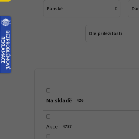
Pánské
Dá
Dle příležitosti
P
o
s
Na skladě
426
t
r
Akce
4787
a