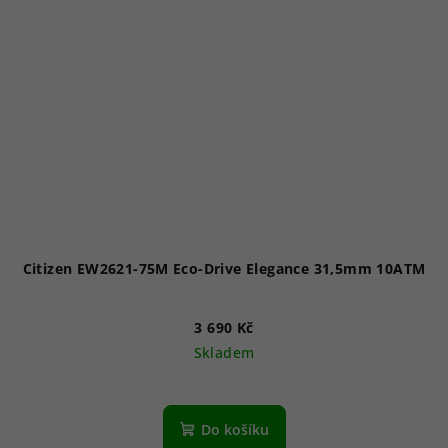
Citizen EW2621-75M Eco-Drive Elegance 31,5mm 10ATM
3 690 Kč
Skladem
Průměrné
hodnocení
produktu
Do košíku
je