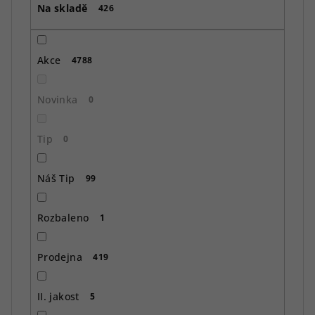
Na skladě
d
426
u
k
Akce
4788
t
ů
Novinka
0
Tip
0
Náš Tip
99
Rozbaleno
1
Prodejna
419
II. jakost
5