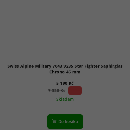
Swiss Alpine Military 7043.9235 Star Fighter Saphirglas
Chrono 46 mm
5 190 Kč
29 %)
7 328 Kč
(–
Skladem
Průměrné
hodnocení
produktu
Do košíku
je