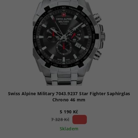
p
i
s
p
r
o
d
u
k
t
ů
Swiss Alpine Military 7043.9237 Star Fighter Saphirglas
Chrono 46 mm
5 190 Kč
29 %)
7 328 Kč
(–
Skladem