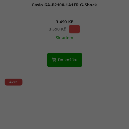
Casio GA-B2100-1A1ER G-Shock
3 490 Kč
2 %)
3 590 Kč
(–
Skladem
Do košíku
Akce