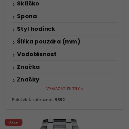
Sklíčko
Spona
Styl hodinek
Šířka pouzdra (mm)
Vodotěsnost
Značka
Značky
VYMAZAT FILTRY
Položek k zobrazení:
9552
V
Akce
ý