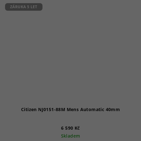
5
ZÁRUKA 5 LET
hvězdiček.
Citizen NJ0151-88M Mens Automatic 40mm
6 590 Kč
Skladem