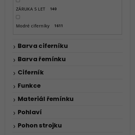
ZÁRUKA 5 LET
140
Modré ciferníky
1611
Barva ciferníku
Barva řemínku
Ciferník
Funkce
Materiál řemínku
Pohlaví
Pohon strojku