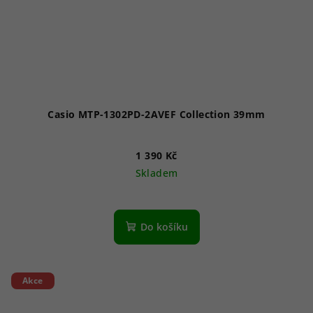
Casio MTP-1302PD-2AVEF Collection 39mm
1 390 Kč
Skladem
Průměrné
hodnocení
produktu
Do košíku
je
5,0
z
5
Akce
hvězdiček.