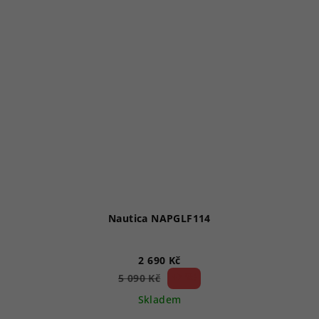
Nautica NAPGLF114
2 690 Kč
47 %)
5 090 Kč
(–
Skladem