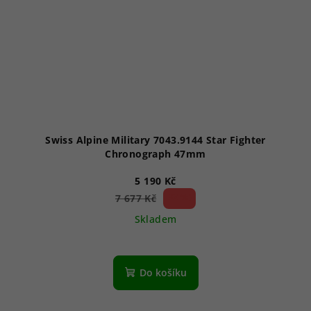
Swiss Alpine Military 7043.9144 Star Fighter
Chronograph 47mm
5 190 Kč
32 %)
7 677 Kč
(–
Skladem
Průměrné
hodnocení
produktu
Do košíku
je
5,0
z