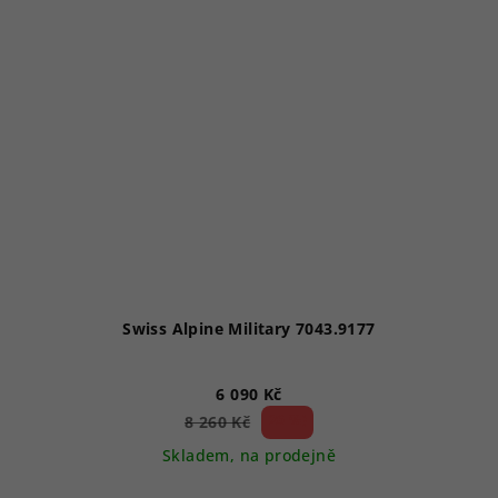
Swiss Alpine Military 7043.9177
6 090 Kč
26 %)
8 260 Kč
(–
Skladem, na prodejně
Průměrné