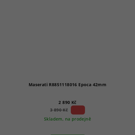
Maserati R8851118016 Epoca 42mm
2 890 Kč
25 %)
3 890 Kč
(–
Skladem, na prodejně
Průměrné
hodnocení