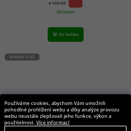
59 %)
4 190 Kč
(–
Skladem
Do košíku
ZÁRUKA 5 LET
Používáme cookies, abychom Vám umožnili
pohodlné prohlížení webu a díky analýze provozu
webu neustále zlepšovali jeho funkce, výkon a
použitelnost.
Více informací