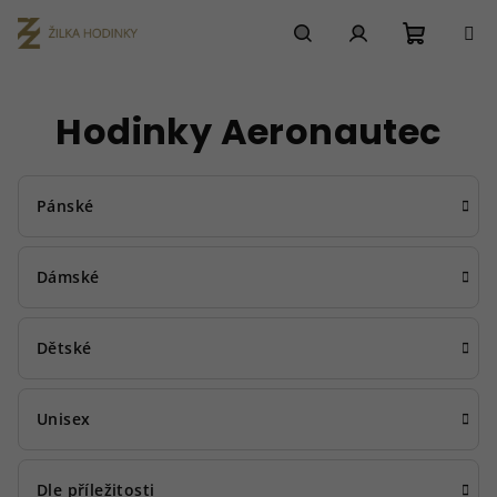
Přejít
na
obsah
Nákupn
Hledat
Přihlášení
Hodinky Aeronautec
košík
Pánské
Dámské
Dětské
Unisex
Dle příležitosti