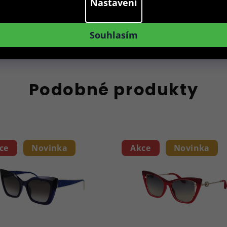
Nastavení
Souhlasím
Do košíku
Podobné produkty
ce
Novinka
Akce
Novinka