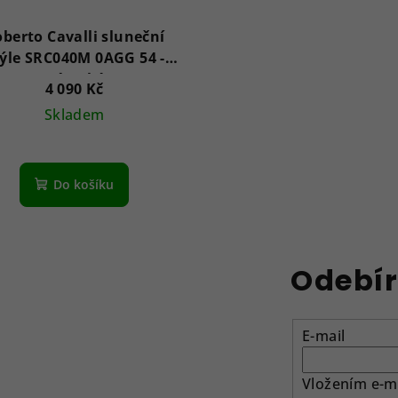
berto Cavalli sluneční
ýle SRC040M 0AGG 54 -
Dámské
4 090 Kč
Skladem
Do košíku
Odebír
E-mail
Vložením e-ma