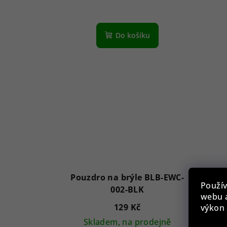
Do košíku
Pouzdro na brýle BLB-EWC-
Pou
Použív
002-BLK
webu a
129 Kč
výkon 
Skladem, na prodejně