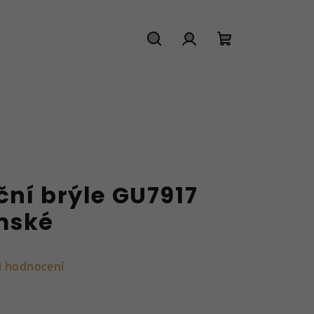
Hledat
Přihlášení
Nákupní
košík
ční brýle GU7917
mské
i hodnocení