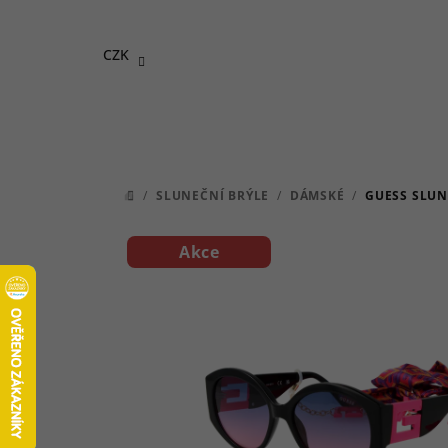
Přejít
na
CZK
obsah
/
SLUNEČNÍ BRÝLE
/
DÁMSKÉ
/
GUESS SLUN
DOMŮ
Akce