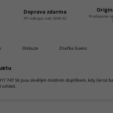
Origin
Doprava zdarma
Prodáváme vý
k
Při nákupu nad 3000 Kč
y
Diskuze
Značka
Guess
duktu
917 74T 56 jsou skvělým módním doplňkem, kdy černá b
 vzhled.