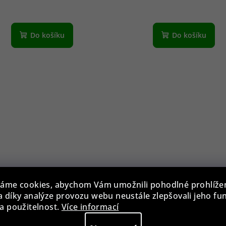
Do košíku
Do košíku
zdro na brýle BLB-EWP-
áme cookies, abychom Vám umožnili pohodlné prohlíže
001-RED
 díky analýze provozu webu neustále zlepšovali jeho fu
29 Kč
a použitelnost.
Více informací
Skladem