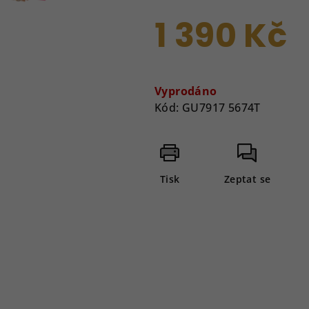
je
0,0
1 390 Kč
z
5
Měrná
hvězdiček.
cena:
Vyprodáno
Kód:
GU7917 5674T
Tisk
Zeptat se