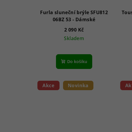
Furla sluneční brýle SFU812
Tou
06BZ 53 - Dámské
2 090 Kč
Skladem
Do košíku
Akce
Novinka
Ak