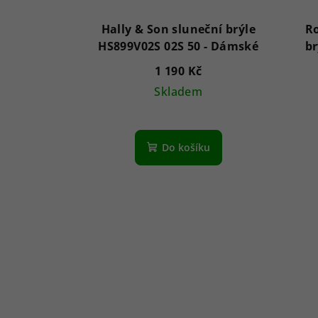
Hally & Son sluneční brýle
Ro
HS899V02S 02S 50 - Dámské
br
1 190 Kč
Skladem
Do košíku