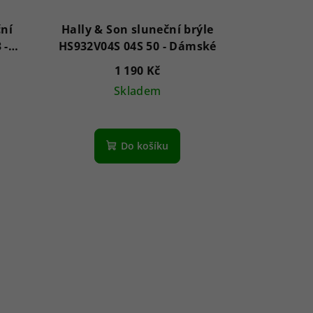
ční
Hally & Son sluneční brýle
-
HS932V04S 04S 50 - Dámské
1 190 Kč
Skladem
Do košíku