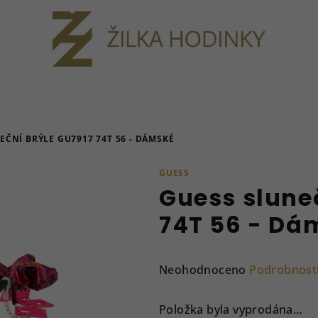
EČNÍ BRÝLE GU7917 74T 56 - DÁMSKÉ
GUESS
Guess slune
74T 56 - Dá
Průměrné
Neohodnoceno
Podrobnost
hodnocení
produktu
Položka byla vyprodána…