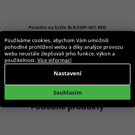
Pouzdro na brýle BLB-EWP-001-RED
Používáme cookies, abychom Vám umožnili
29 Kč
pohodlné prohlížení webu a díky analýze provozu
Skladem
webu neustále zlepšovali jeho funkce, výkon a
použitelnost.
Více informací
Nastavení
Do košíku
Souhlasím
Podobné produkty