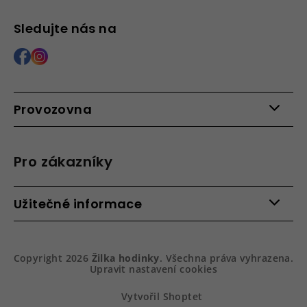
Sledujte nás na
Provozovna
Po - Pá: 9:00 - 15:00
Roháčova 639, 390 02 Tábor
Pro zákazníky
Více informací >
Kontakty
Užitečné informace
Věrnostní program
Bezpečená platba
Doprava a platba
Hodnocení obchodu
Slovník pojmů
Jak zboží balíme
Copyright 2026
Žilka hodinky
. Všechna práva vyhrazena.
Obchodní podmínky
Dárkové balení hodinek
Upravit nastavení cookies
Vrácení a reklamace
Gravírování
Podmínky ochrany osobních údajů
Na prvním místě služby
Vytvořil Shoptet