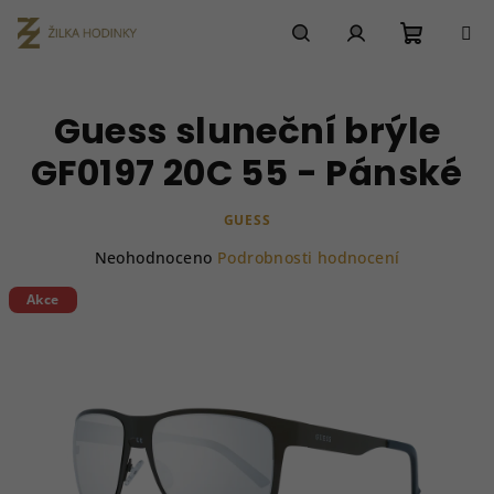
Přejít
na
obsah
Nákupn
Hledat
Přihlášení
Guess sluneční brýle
košík
GF0197 20C 55 - Pánské
GUESS
Průměrné
Neohodnoceno
Podrobnosti hodnocení
hodnocení
produktu
Akce
je
0,0
z
5
hvězdiček.