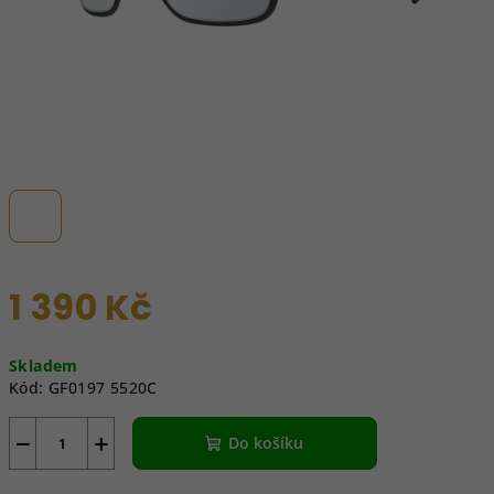
1 390 Kč
Měrná
Skladem
cena:
Kód:
GF0197 5520C
−
+
Do košíku