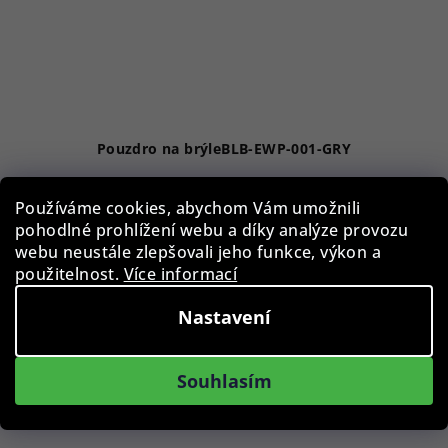
Pouzdro na brýleBLB-EWP-001-GRY
Používáme cookies, abychom Vám umožnili
39 Kč
pohodlné prohlížení webu a díky analýze provozu
Skladem
webu neustále zlepšovali jeho funkce, výkon a
použitelnost.
Více informací
Do košíku
Nastavení
Souhlasím
Podobné produkty