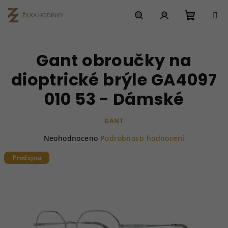
Přejít
na
obsah
Nákupn
Hledat
Přihlášení
Gant obroučky na
košík
dioptrické brýle GA4097
010 53 - Dámské
GANT
Průměrné
Neohodnoceno
Podrobnosti hodnocení
hodnocení
produktu
Prodejna
je
0,0
z
5
hvězdiček.