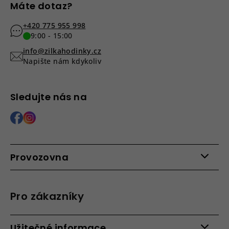
Máte dotaz?
+420 775 955 998
9:00 - 15:00
info@zilkahodinky.cz
Napište nám kdykoliv
Sledujte nás na
Provozovna
Po - Pá: 9:00 - 15:00
Roháčova 639, 390 02 Tábor
Pro zákazníky
Více informací >
Kontakty
Užitečné informace