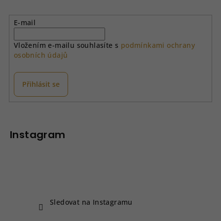
E-mail
Vložením e-mailu souhlasíte s
podmínkami ochrany
osobních údajů
Přihlásit se
Z
á
p
Instagram
a
t
í
Sledovat na Instagramu