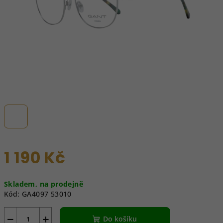
1 190 Kč
Měrná
Skladem, na prodejně
cena:
Kód:
GA4097 53010
−
+
Do košíku