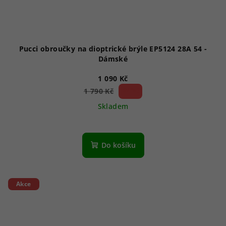
Pucci obroučky na dioptrické brýle EP5124 28A 54 -
Dámské
1 090 Kč
39 %)
1 790 Kč
(–
Skladem
Do košíku
Akce