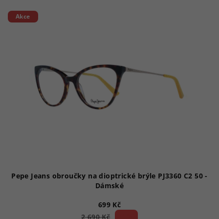
Akce
Pepe Jeans obroučky na dioptrické brýle PJ3360 C2 50 -
Dámské
699 Kč
74 %)
2 690 Kč
(–