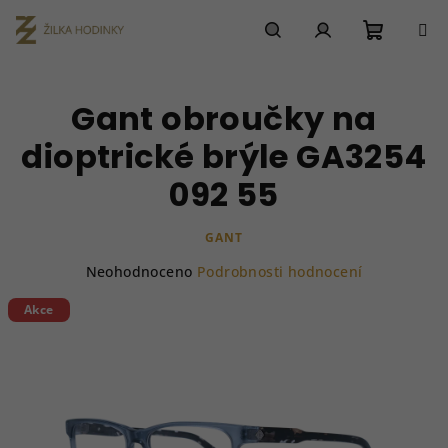
Přejít
na
obsah
Nákupn
Hledat
Přihlášení
Gant obroučky na
košík
dioptrické brýle GA3254
092 55
GANT
Průměrné
Neohodnoceno
Podrobnosti hodnocení
hodnocení
produktu
Akce
je
0,0
z
5
hvězdiček.