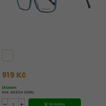
919 Kč
Měrná
Skladem
cena:
Kód:
GA3254 55092
−
+
Do košíku