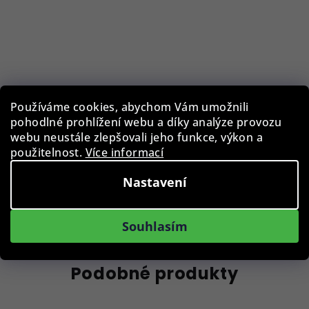
Čistící ubrousek BLB-CLC-002-BLK, 15 x 15 cm
Používáme cookies, abychom Vám umožnili
pohodlné prohlížení webu a díky analýze provozu
29 Kč
webu neustále zlepšovali jeho funkce, výkon a
Skladem
použitelnost.
Více informací
Nastavení
Do košíku
Souhlasím
Podobné produkty