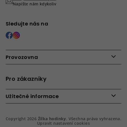
Napište nám kdykoliv
Sledujte nás na
Provozovna
Po - Pá: 9:00 - 15:00
Roháčova 639, 390 02 Tábor
Pro zákazníky
Více informací >
Kontakty
Užitečné informace
Věrnostní program
Bezpečená platba
Doprava a platba
Hodnocení obchodu
Slovník pojmů
Jak zboží balíme
Copyright 2026
Žilka hodinky
. Všechna práva vyhrazena.
Obchodní podmínky
Dárkové balení hodinek
Upravit nastavení cookies