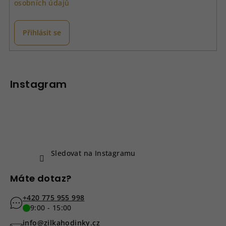
osobních údajů
Přihlásit se
Z
á
p
Instagram
a
t
í
Sledovat na Instagramu
Máte dotaz?
+420 775 955 998
9:00 - 15:00
info@zilkahodinky.cz