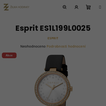
Přejít
na
obsah
Nákupn
Hledat
Přihlášení
Esprit ES1L199L0025
košík
ESPRIT
Průměrné
Neohodnoceno
Podrobnosti hodnocení
hodnocení
produktu
Akce
je
0,0
z
5
hvězdiček.