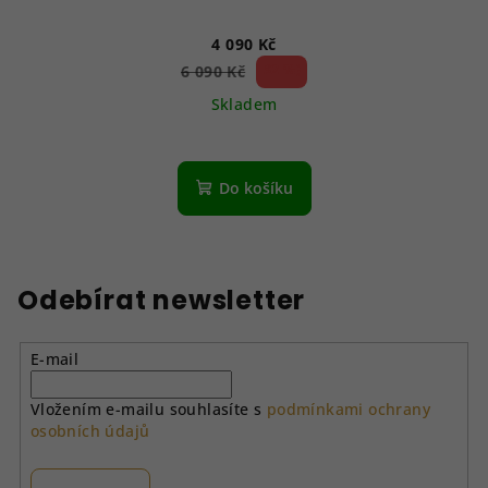
4 090 Kč
32 %)
6 090 Kč
(–
Skladem
Do košíku
Odebírat newsletter
E-mail
Vložením e-mailu souhlasíte s
podmínkami ochrany
osobních údajů