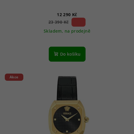
12 290 Kč
47 %)
23 390 Kč
(–
Skladem, na prodejně
Do košíku
Akce