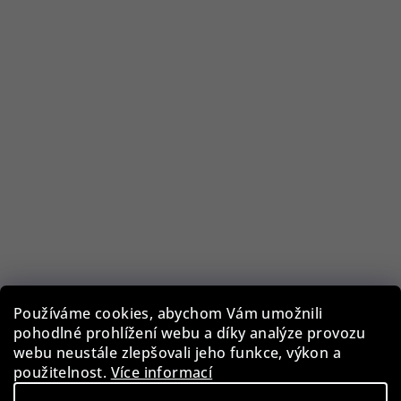
Používáme cookies, abychom Vám umožnili
pohodlné prohlížení webu a díky analýze provozu
Rothenschild RS-1098-12CFBL box na hodinky a šperky
webu neustále zlepšovali jeho funkce, výkon a
použitelnost.
Více informací
1 290 Kč