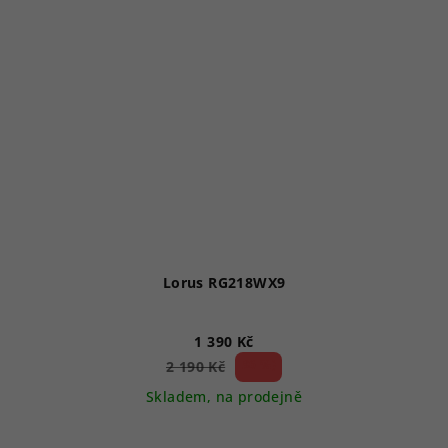
Lorus RG218WX9
1 390 Kč
36 %)
2 190 Kč
(–
Skladem, na prodejně