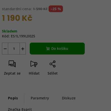
standardní cena:
1 590 Kč
–25 %
1 190 Kč
Měrná
Skladem
cena:
Kód:
ES1L199L0025
−
+
Do košíku
Zeptat se
Hlídat
Sdílet
Popis
Parametry
Diskuze
Značka
Esprit