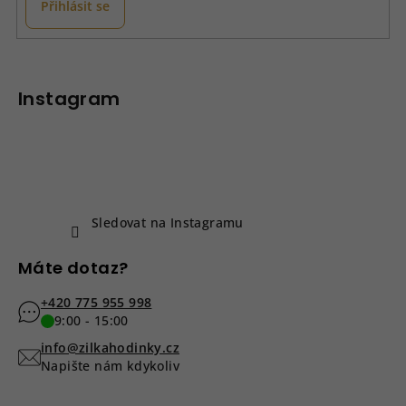
Přihlásit se
Z
á
p
Instagram
a
t
í
Sledovat na Instagramu
Máte dotaz?
+420 775 955 998
9:00 - 15:00
info@zilkahodinky.cz
Napište nám kdykoliv