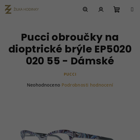
Přejít
na
obsah
Nákupn
Hledat
Přihlášení
Pucci obroučky na
košík
dioptrické brýle EP5020
020 55 - Dámské
PUCCI
Průměrné
Neohodnoceno
Podrobnosti hodnocení
hodnocení
produktu
je
0,0
z
5
hvězdiček.