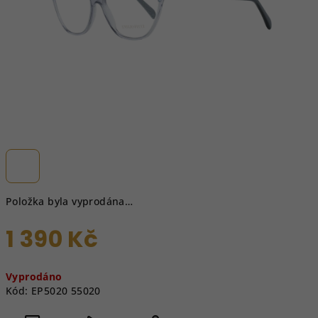
Položka byla vyprodána…
1 390 Kč
Měrná
Vyprodáno
cena:
Kód:
EP5020 55020