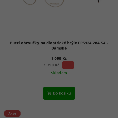
Pucci obroučky na dioptrické brýle EP5124 28A 54 -
Dámské
1 090 Kč
39 %)
1 790 Kč
(–
Skladem
Do košíku
Akce