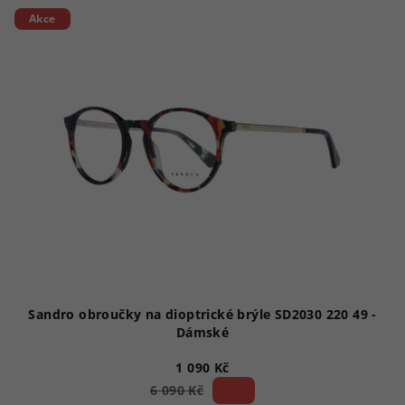
Akce
Sandro obroučky na dioptrické brýle SD2030 220 49 -
Dámské
1 090 Kč
82 %)
6 090 Kč
(–