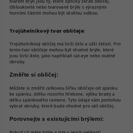
tvarem brýlí jsou ty, které opticky zkrátí obličej.
Obloukovité nebo tvarované brýle s výraznými
horními částmi mohou být skvělou volbou.
Trojúhelníkový tvar obličeje:
Trojúhelníkový obličej má širší čelo a užší čelisti. Pro
tento tvar obličeje mohou být vhodné brýle, které
jsou širší dole, jako například cat-eye nebo oválné
obruby.
Změřte si obličej:
Můžete si změřit celkovou šířku obličeje od spánku
ke spánku, délku nosního hřebene, výšku brady a
délku spánkového ramene. Tyto údaje vám pomohou
vybrat obruby, které bude vhodné pro váš obličej.
Porovnejte s existujícími brýlemi:
Pokud už máte brýle a jste s jejich velikostí