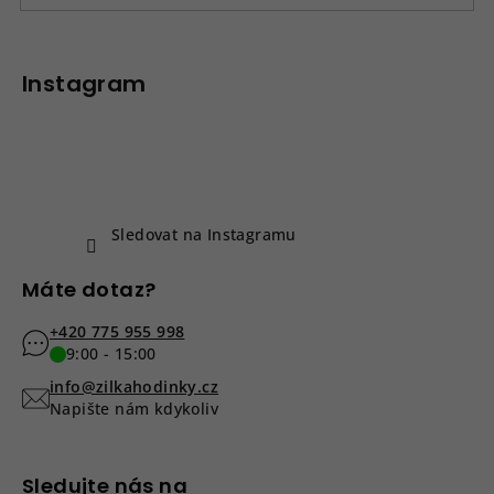
Z
á
p
Instagram
a
t
í
Sledovat na Instagramu
Máte dotaz?
+420 775 955 998
9:00 - 15:00
info@zilkahodinky.cz
Napište nám kdykoliv
Sledujte nás na