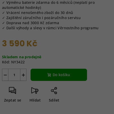
✓ Výměnu baterie zdarma do 6 měsíců (neplatí pro
automatické hodinky)
✓ Vrácení nenošeného zboží do 30 dnů
✓ Zajištění záručního i pozáručního servisu
✓ Doprava nad 3000 Kč zdarma
✓ Další výhody a slevy v rámci Věrnostního programu
3 590 Kč
Měrná
Skladem na prodejně
cena:
Kód:
NY3422
−
+
Do košíku
Zeptat se
Hlídat
Sdílet