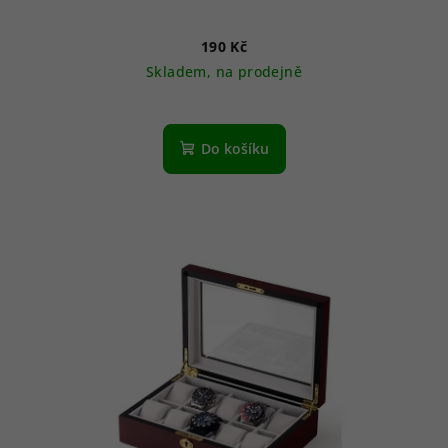
190 Kč
Skladem, na prodejně
Průměrné
hodnocení
produktu
Do košíku
je
4,8
z
5
hvězdiček.