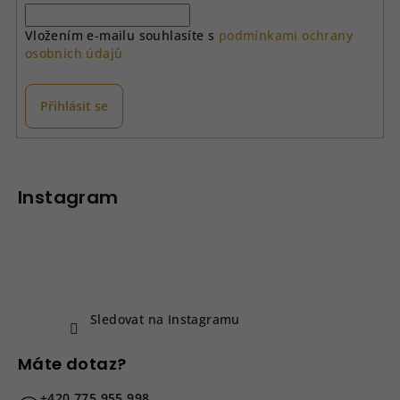
Vložením e-mailu souhlasíte s
podmínkami ochrany
osobních údajů
Přihlásit se
Z
á
p
Instagram
a
t
í
Sledovat na Instagramu
Máte dotaz?
+420 775 955 998