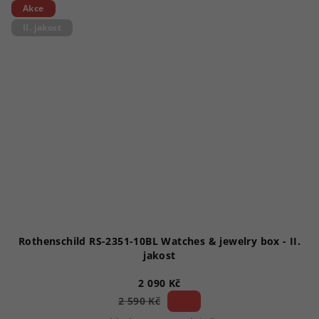
Akce
II. jakost
Rothenschild RS-2351-10BL Watches & jewelry box - II.
jakost
2 090 Kč
19 %)
2 590 Kč
(–