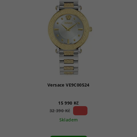
Versace VE9C00524
15 990 Kč
50 %)
32 390 Kč
(–
Skladem