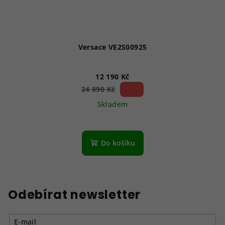
Versace VE2S00925
12 190 Kč
51 %)
24 890 Kč
(–
Skladem
Do košíku
Odebírat newsletter
E-mail