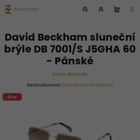
Přejít
na
obsah
Nákupn
Hledat
Přihlášení
David Beckham sluneční
košík
brýle DB 7001/S J5GHA 60
- Pánské
DAVID BECKHAM
Průměrné
Neohodnoceno
Podrobnosti hodnocení
hodnocení
produktu
Akce
je
0,0
z
5
hvězdiček.