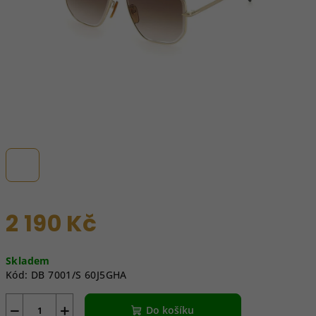
2 190 Kč
Měrná
Skladem
cena:
Kód:
DB 7001/S 60J5GHA
−
+
Do košíku