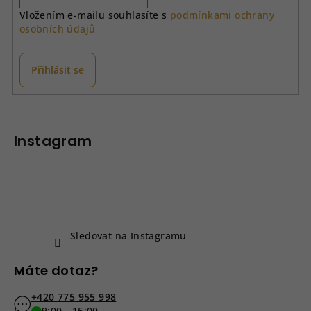
Vložením e-mailu souhlasíte s
podmínkami ochrany
osobních údajů
Přihlásit se
Z
á
p
Instagram
a
t
í
Sledovat na Instagramu
Máte dotaz?
+420 775 955 998
9:00 - 15:00