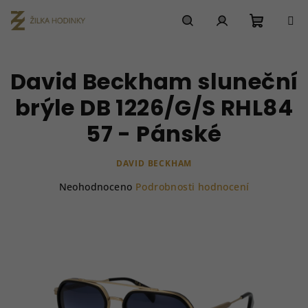
Přejít
na
obsah
Nákupn
Hledat
Přihlášení
David Beckham sluneční
košík
brýle DB 1226/G/S RHL84
57 - Pánské
DAVID BECKHAM
Průměrné
Neohodnoceno
Podrobnosti hodnocení
hodnocení
produktu
je
0,0
z
5
hvězdiček.