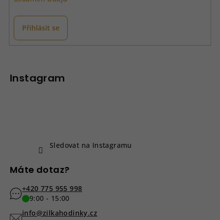
Přihlásit se
Z
á
p
Instagram
a
t
í
Sledovat na Instagramu
Máte dotaz?
+420 775 955 998
9:00 - 15:00
info@zilkahodinky.cz