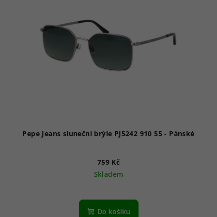
Pepe Jeans sluneční brýle PJ5242 910 55 - Pánské
759 Kč
Skladem
Průměrné
hodnocení
produktu
Do košíku