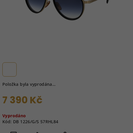
Položka byla vyprodána…
7 390 Kč
Měrná
Vyprodáno
cena:
Kód:
DB 1226/G/S 57RHL84