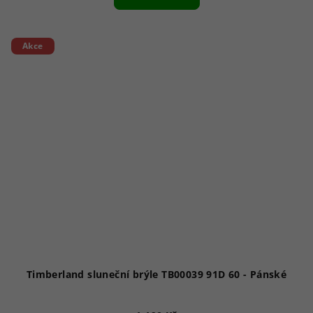
je
1,0
z
5
Akce
hvězdiček.
Timberland sluneční brýle TB00039 91D 60 - Pánské