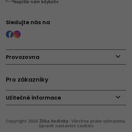
Napište nám kdykoliv
Sledujte nás na
Provozovna
Po - Pá: 9:00 - 15:00
Roháčova 639, 390 02 Tábor
Pro zákazníky
Více informací >
Kontakty
Užitečné informace
Věrnostní program
Bezpečená platba
Doprava a platba
Hodnocení obchodu
Slovník pojmů
Jak zboží balíme
Copyright 2026
Žilka hodinky
. Všechna práva vyhrazena.
Obchodní podmínky
Dárkové balení hodinek
Upravit nastavení cookies
Vrácení a reklamace
Gravírování