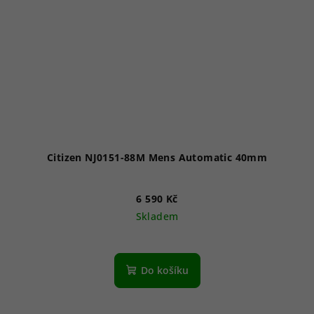
Citizen NJ0151-88M Mens Automatic 40mm
6 590 Kč
Skladem
Průměrné
hodnocení
produktu
Do košíku
je
5,0
z