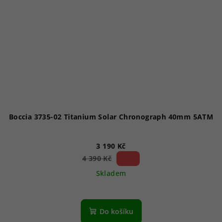
Boccia 3735-02 Titanium Solar Chronograph 40mm 5ATM
3 190 Kč
27 %)
4 390 Kč
(–
Skladem
Do košíku