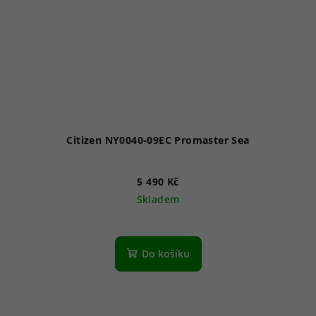
Citizen NY0040-09EC Promaster Sea
5 490 Kč
Skladem
Průměrné
hodnocení
produktu
Do košíku
je
5,0
z
5