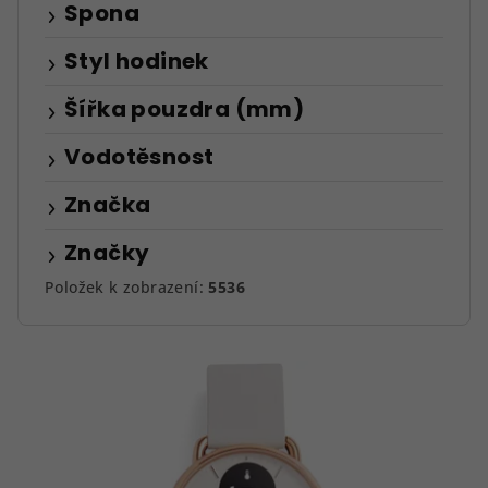
Spona
Styl hodinek
Šířka pouzdra (mm)
Vodotěsnost
Značka
Značky
Položek k zobrazení:
5536
V
ý
p
i
s