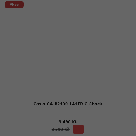
5
Akce
hvězdiček.
Casio GA-B2100-1A1ER G-Shock
3 490 Kč
2 %)
3 590 Kč
(–