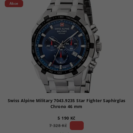
Akce
Swiss Alpine Military 7043.9235 Star Fighter Saphirglas
Chrono 46 mm
5 190 Kč
29 %)
7 328 Kč
(–