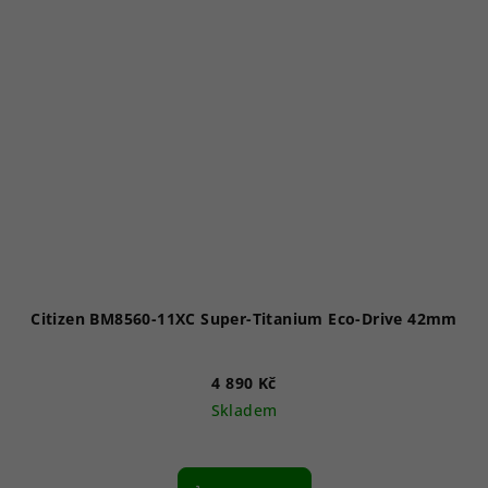
Citizen BM8560-11XC Super-Titanium Eco-Drive 42mm
4 890 Kč
Skladem
Průměrné
hodnocení