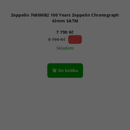
Zeppelin 7680MB2 100 Years Zeppelin Chronograph
43mm 5ATM
7 790 Kč
11 %)
8 790 Kč
(–
Skladem
Do košíku