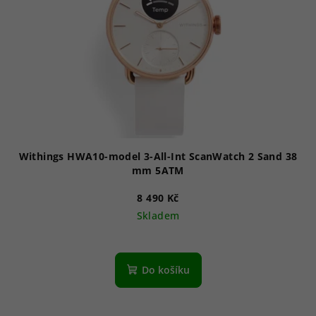
p
r
o
d
u
k
t
ů
Withings HWA10-model 3-All-Int ScanWatch 2 Sand 38
mm 5ATM
8 490 Kč
Skladem
Do košíku