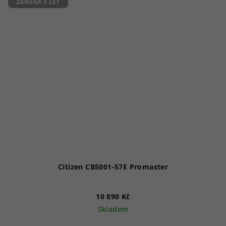
5
ZÁRUKA 5 LET
hvězdiček.
Citizen CB5001-57E Promaster
10 890 Kč
Skladem
Průměrné