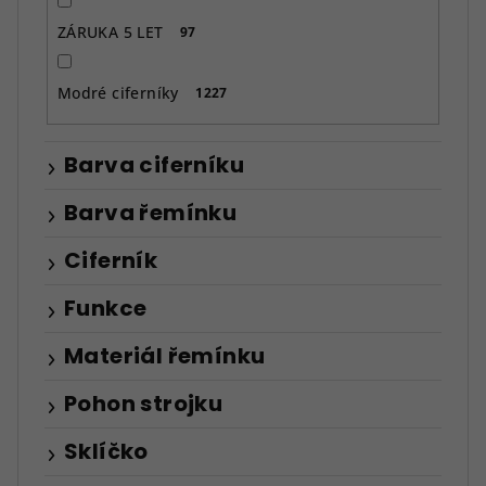
ZÁRUKA 5 LET
97
Modré ciferníky
1227
Barva ciferníku
Barva řemínku
Ciferník
Funkce
Materiál řemínku
Pohon strojku
Sklíčko