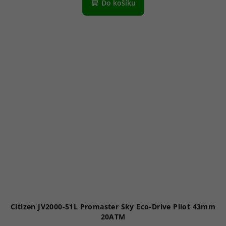
produktu
Do košíku
je
5,0
z
5
hvězdiček.
Citizen JV2000-51L Promaster Sky Eco-Drive Pilot 43mm
20ATM