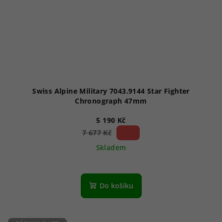
Swiss Alpine Military 7043.9144 Star Fighter
Chronograph 47mm
5 190 Kč
32 %)
7 677 Kč
(–
Skladem
Průměrné
hodnocení
produktu
Do košíku
je
5,0
z