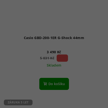
Casio GBD-200-1ER G-Shock 44mm
3 490 Kč
30 %)
5 031 Kč
(–
Skladem
Do košíku
ZÁRUKA 5 LET