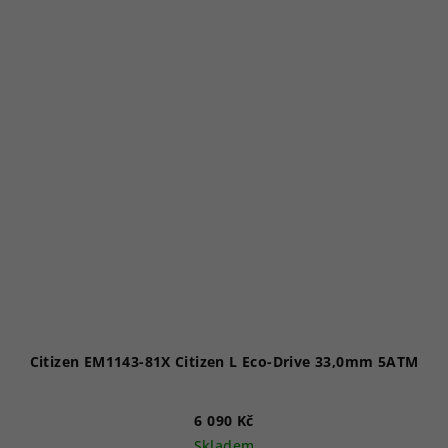
z
5
hvězdiček.
Citizen EM1143-81X Citizen L Eco-Drive 33,0mm 5ATM
6 090 Kč
Skladem