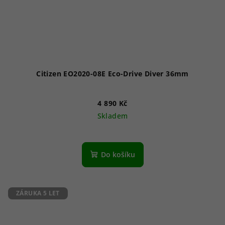
Citizen EO2020-08E Eco-Drive Diver 36mm
4 890 Kč
Skladem
Průměrné
hodnocení
produktu
Do košíku
je
5,0
z
5
ZÁRUKA 5 LET
hvězdiček.