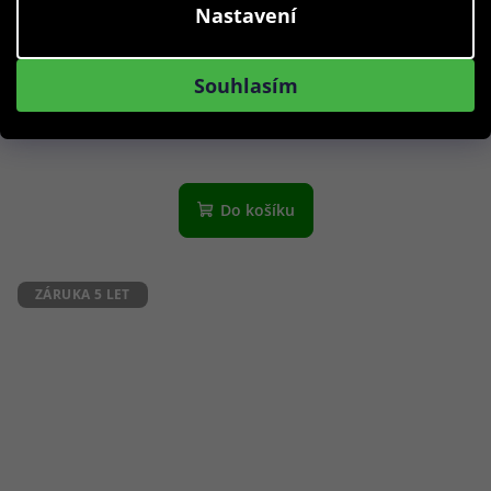
Nastavení
ETT Eco Tech Time ELS-11617-32MS Atacama Solar Radio
Controlled 36mm 5ATM
Souhlasím
2 890 Kč
Skladem
Do košíku
ZÁRUKA 5 LET