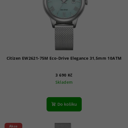
p
r
o
d
u
k
t
ů
Citizen EW2621-75M Eco-Drive Elegance 31,5mm 10ATM
3 690 Kč
Skladem
Průměrné
hodnocení
produktu
Do košíku
je
5,0
z
5
Akce