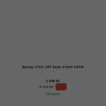
Bering 17331-307 Solar 31mm 5ATM
2 490 Kč
40 %)
4 190 Kč
(–
Skladem