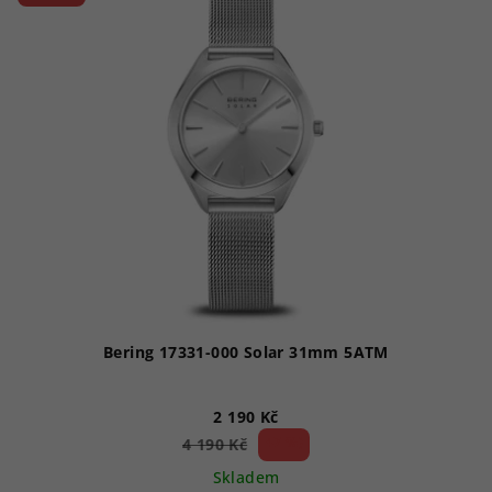
hvězdiček.
Bering 17331-000 Solar 31mm 5ATM
2 190 Kč
47 %)
4 190 Kč
(–
Skladem