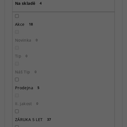
Na skladě
d
4
u
k
Akce
18
t
ů
Novinka
0
Tip
0
Náš Tip
0
Prodejna
5
II. jakost
0
ZÁRUKA 5 LET
37