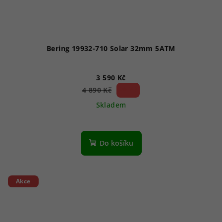
Bering 19932-710 Solar 32mm 5ATM
3 590 Kč
26 %)
4 890 Kč
(–
Skladem
Do košíku
Akce