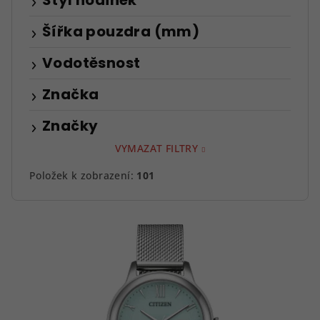
Styl hodinek
Šířka pouzdra (mm)
Vodotěsnost
Značka
Značky
VYMAZAT FILTRY
Položek k zobrazení:
101
V
ý
p
i
s