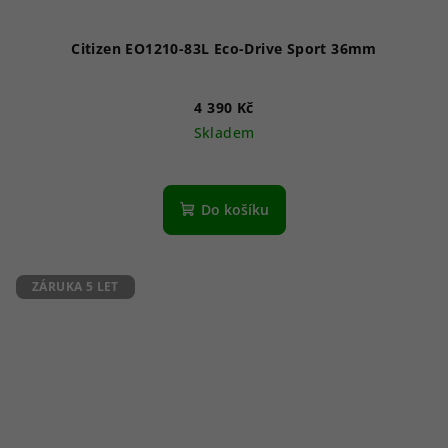
Citizen EO1210-83L Eco-Drive Sport 36mm
4 390 Kč
Skladem
Průměrné
hodnocení
produktu
Do košíku
je
5,0
z
5
ZÁRUKA 5 LET
hvězdiček.