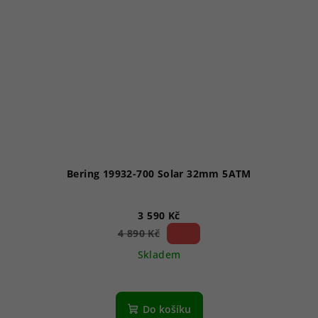
Bering 19932-700 Solar 32mm 5ATM
3 590 Kč
26 %)
4 890 Kč
(–
Skladem
Do košíku