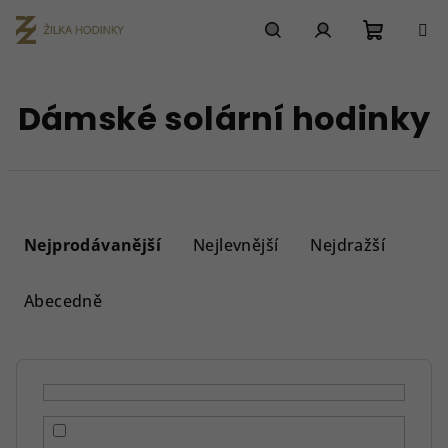
Přejít
na
obsah
Nákupn
Hledat
Přihlášení
Dámské solární hodinky
košík
Ř
a
Nejprodávanější
Nejlevnější
Nejdražší
z
e
Abecedně
n
í
p
r
o