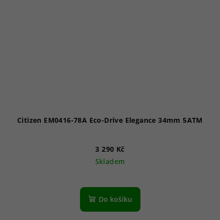
Citizen EM0416-78A Eco-Drive Elegance 34mm 5ATM
3 290 Kč
Skladem
Průměrné
hodnocení
produktu
Do košíku
je
5,0