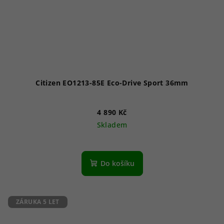
Citizen EO1213-85E Eco-Drive Sport 36mm
4 890 Kč
Skladem
Průměrné
hodnocení
produktu
Do košíku
je
5,0
z
5
ZÁRUKA 5 LET
hvězdiček.