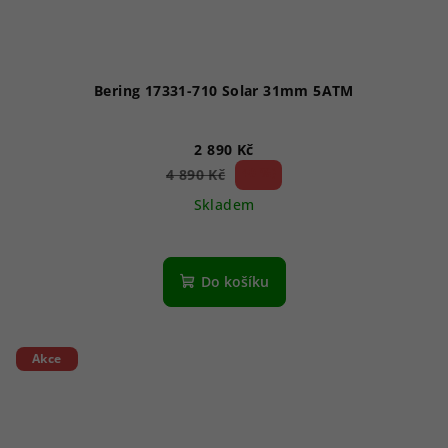
Bering 17331-710 Solar 31mm 5ATM
2 890 Kč
40 %)
4 890 Kč
(–
Skladem
Do košíku
Akce