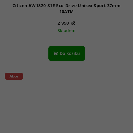
Citizen AW1820-81E Eco-Drive Unisex Sport 37mm
10ATM
2 990 Kč
Skladem
Průměrné
hodnocení
produktu
Do košíku
je
5,0
z
5
Akce
hvězdiček.