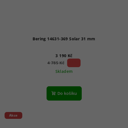
Bering 14631-369 Solar 31 mm
3 190 Kč
33 %)
4 785 Kč
(–
Skladem
Do košíku
Akce