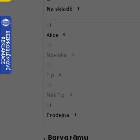
s
Na skladě
1
t
r
Akce
9
a
n
Novinka
0
n
í
Tip
0
p
Náš Tip
0
a
n
Prodejna
1
e
l
Barva rámu