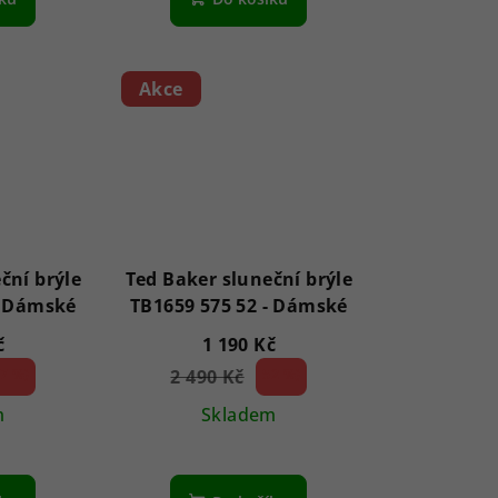
Akce
ční brýle
Ted Baker sluneční brýle
TB1639 001 55 - Dámské
TB1659 575 52 - Dámské
č
1 190 Kč
7 %)
2 490 Kč
52 %)
(–
m
Skladem