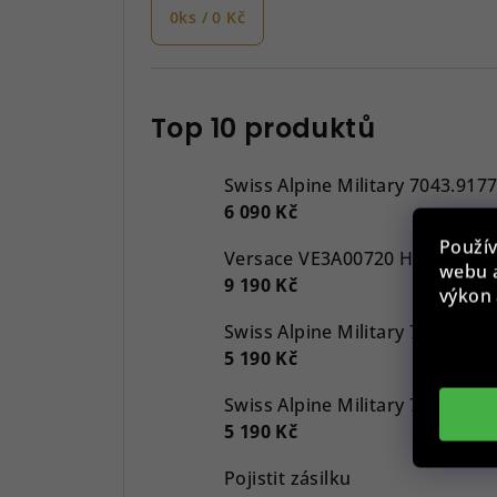
0
ks /
0 Kč
Top 10 produktů
Swiss Alpine Military 7043.917
6 090 Kč
Použív
webu a
9 190 Kč
výkon 
5 190 Kč
5 190 Kč
Pojistit zásilku