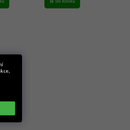
íku
Do košíku
ní
nkce,