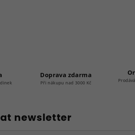
Or
a
Doprava zdarma
Prodává
odinek
Při nákupu nad 3000 Kč
at newsletter