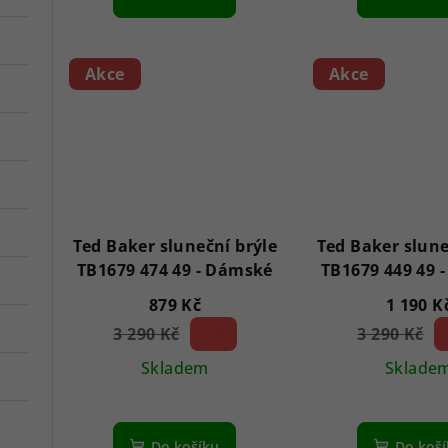
k
t
ů
Akce
Akce
Ted Baker sluneční brýle
Ted Baker slune
TB1679 474 49 - Dámské
879 Kč
1 190 K
3 290 Kč
73 %)
3 290 Kč
6
(–
(–
Skladem
Sklade
Do košíku
Do koš