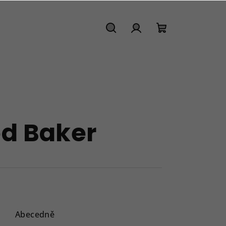
Hledat
Přihlášení
Nákupní
košík
ed Baker
Abecedně