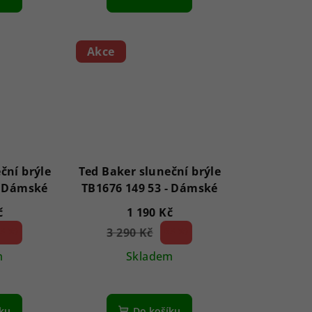
Akce
ční brýle
Ted Baker sluneční brýle
TB1679 449 49 - Dámské
TB1676 149 53 - Dámské
č
1 190 Kč
3 %)
3 290 Kč
63 %)
(–
m
Skladem
íku
Do košíku