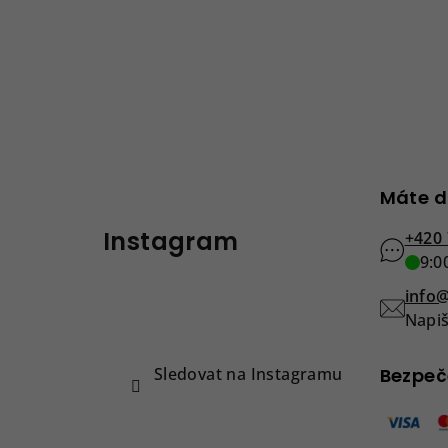
Z
Máte d
á
Instagram
p
+420 
9:0
a
info@
t
Napiš
í
Sledovat na Instagramu
Bezpeč