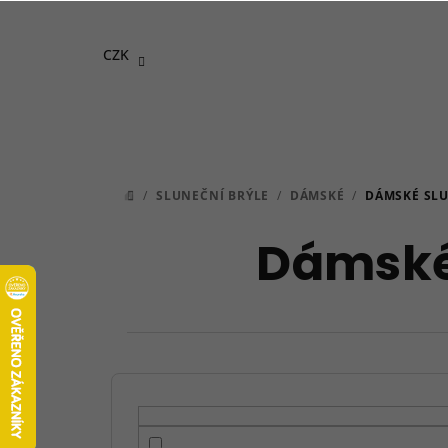
Přejít
na
CZK
obsah
/
SLUNEČNÍ BRÝLE
/
DÁMSKÉ
/
DÁMSKÉ SLU
DOMŮ
Dámské 
P
o