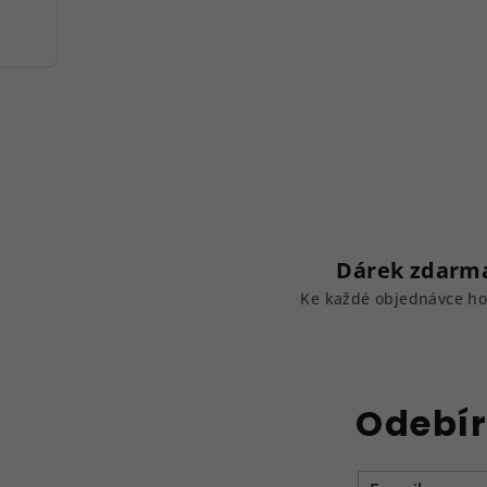
v
ý
p
i
s
u
Dárek zdarm
Ke každé objednávce h
Odebír