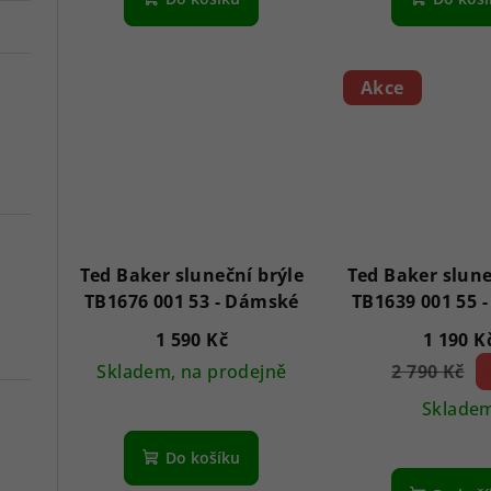
Akce
Ted Baker sluneční brýle
Ted Baker slune
TB1676 001 53 - Dámské
1 590 Kč
1 190 K
Skladem, na prodejně
2 790 Kč
5
(–
Sklade
Do košíku