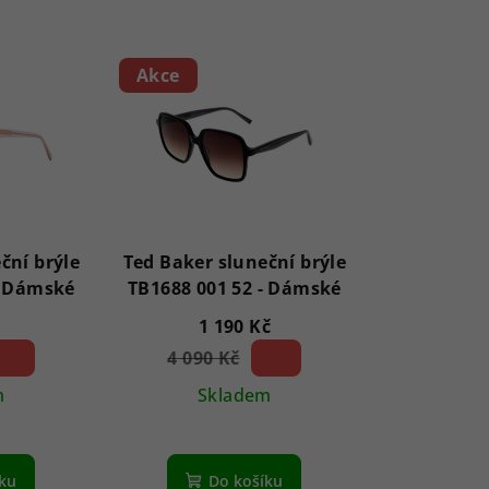
Akce
ční brýle
Ted Baker sluneční brýle
TB1690 001 53 - Dámské
TB1688 001 52 - Dámské
1 190 Kč
8 %)
4 090 Kč
70 %)
(–
m
Skladem
íku
Do košíku