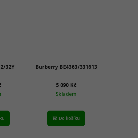
2/32Y
Burberry BE4363/331613
č
5 090 Kč
m
Skladem
íku
Do košíku