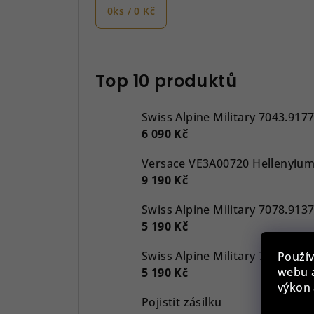
0
ks /
0 Kč
Top 10 produktů
Swiss Alpine Military 7043.917
6 090 Kč
9 190 Kč
5 190 Kč
Použív
webu a
5 190 Kč
výkon 
Pojistit zásilku