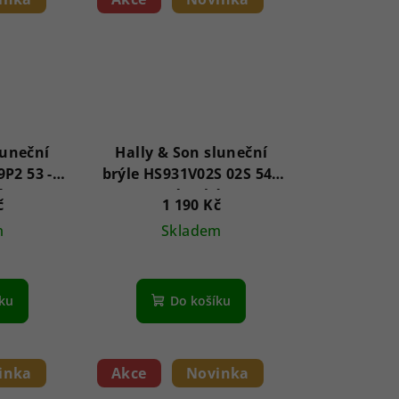
luneční
Hally & Son sluneční
P2 53 -
brýle HS931V02S 02S 54 -
é
Dámské
č
1 190 Kč
m
Skladem
íku
Do košíku
inka
Akce
Novinka