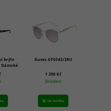
í brýle
Guess GF0343/28U
GU7919 69G 58 - Dámské
č
1 290 Kč
m
Skladem
íku
Do košíku