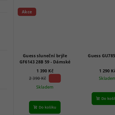
Akce
Guess sluneční brýle
Guess GU785
GF6143 28B 59 - Dámské
1 390 Kč
1 290 K
2 390 Kč
41 %)
Sklade
(–
Skladem
Do koš
Do košíku