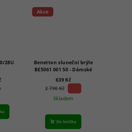
Akce
0/28U
Benetton sluneční brýle
BE5061 001 50 - Dámské
č
639 Kč
m
2 790 Kč
77 %)
(–
Skladem
íku
Do košíku