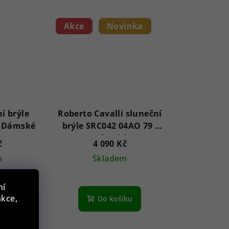
Akce
Novinka
í brýle
Roberto Cavalli sluneční
GF6140 28T 62 - Dámské
brýle SRC042 04AO 79 -
Dámské
č
4 090 Kč
m
Skladem
ní
nkce,
íku
Do košíku