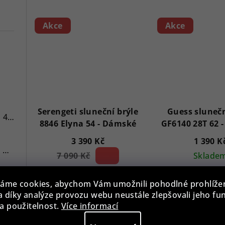
Akce
Akce
7
Serengeti sluneční brýle
Guess slunečn
Versace VE3A00720 Hellenyium 42mm
8846 Elyna 54 - Dámské
3 390 Kč
1 390 K
Swiss Alpine Military 7078.9137 Chronograph 45mm
7 090 Kč
52 %)
Sklade
(–
Skladem
Swiss Alpine Military 7043.9237 Star Fighter Saphirglas Chrono 46 mm
áme cookies, abychom Vám umožnili pohodlné prohlíže
 díky analýze provozu webu neustále zlepšovali jeho fu
Do koš
a použitelnost.
Více informací
Do košíku