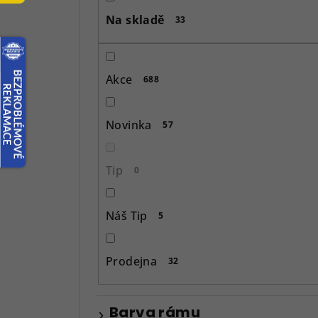
s
Na skladě
33
t
r
Akce
688
a
n
Novinka
57
n
í
Tip
0
p
Náš Tip
5
a
n
Prodejna
32
e
l
Barva rámu