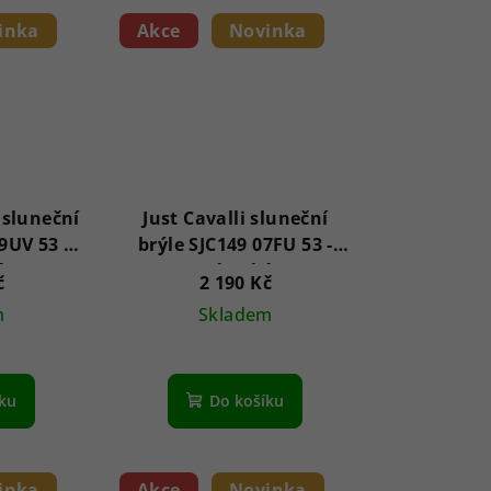
inka
Akce
Novinka
 sluneční
Just Cavalli sluneční
9UV 53 -
brýle SJC149 07FU 53 -
é
Dámské
č
2 190 Kč
m
Skladem
íku
Do košíku
inka
Akce
Novinka