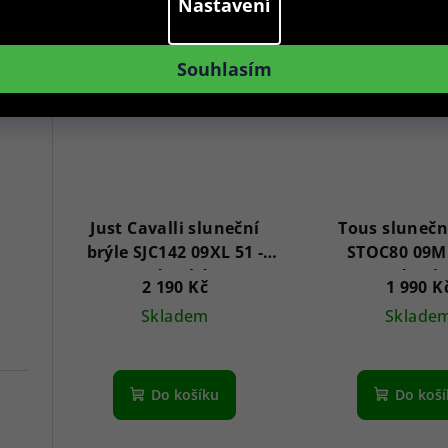
Nastavení
Akce
Novinka
Akce
Nov
Souhlasím
Just Cavalli sluneční
Tous slunečn
brýle SJC142 09XL 51 -
STOC80 09MK
Dámské
Dámsk
2 190 Kč
1 990 K
Skladem
Sklade
Do košíku
Do koš