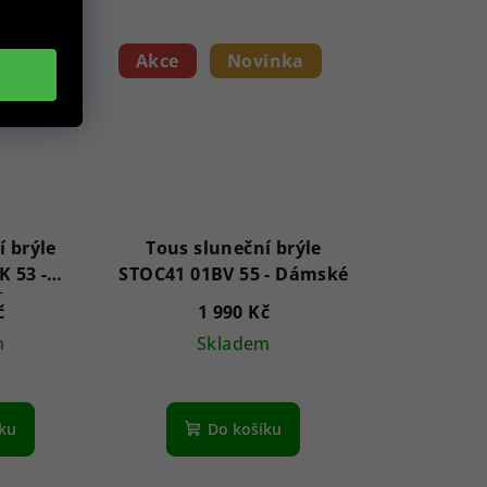
inka
Akce
Novinka
í brýle
Tous sluneční brýle
 53 -
STOC41 01BV 55 - Dámské
é
č
1 990 Kč
m
Skladem
íku
Do košíku