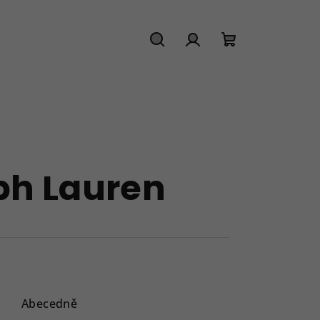
Hledat
Přihlášení
Nákupní
košík
ph Lauren
Abecedně