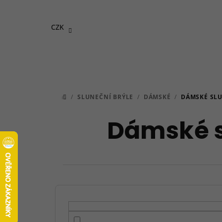
Přejít
na
CZK
obsah
/
SLUNEČNÍ BRÝLE
/
DÁMSKÉ
/
DÁMSKÉ SLU
DOMŮ
Dámské s
P
o