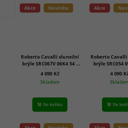
Akce
Novinka
Akce
Nov
Roberto Cavalli sluneční
Roberto Cavalli
brýle SRC067V 06K4 54 -
brýle SRC054 0
Dámské
Dámsk
4 090 Kč
4 090 K
Skladem
Sklade
Do košíku
Do koš
Akce
Novinka
Akce
Nov