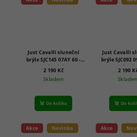
Just Cavalli sluneční
Just Cavalli s
brýle SJC145 07AY 60 -
brýle SJC092 09
Dámské
Dámsk
2 190 Kč
2 190 K
Skladem
Sklade
Do košíku
Do koš
Akce
Novinka
Akce
Nov