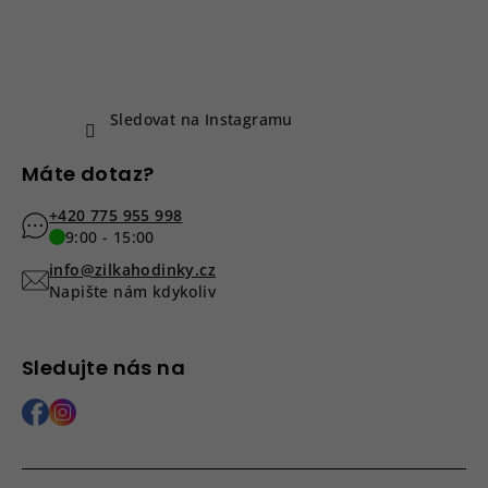
a
s
u
t
í
Sledovat na Instagramu
Máte dotaz?
+420 775 955 998
9:00 - 15:00
info@zilkahodinky.cz
Napište nám kdykoliv
Sledujte nás na