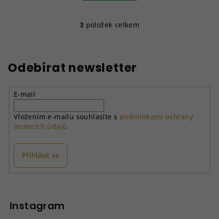
3
položek celkem
O
v
l
á
Odebírat newsletter
d
a
E-mail
c
í
Vložením e-mailu souhlasíte s
podmínkami ochrany
p
osobních údajů
r
v
k
Přihlásit se
y
v
Z
ý
á
p
p
Instagram
i