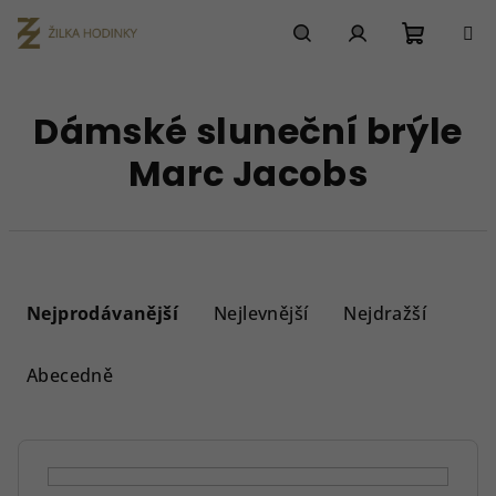
Přejít
na
obsah
Nákupn
Hledat
Přihlášení
Dámské sluneční brýle
košík
Marc Jacobs
Ř
a
Nejprodávanější
Nejlevnější
Nejdražší
z
e
Abecedně
n
í
p