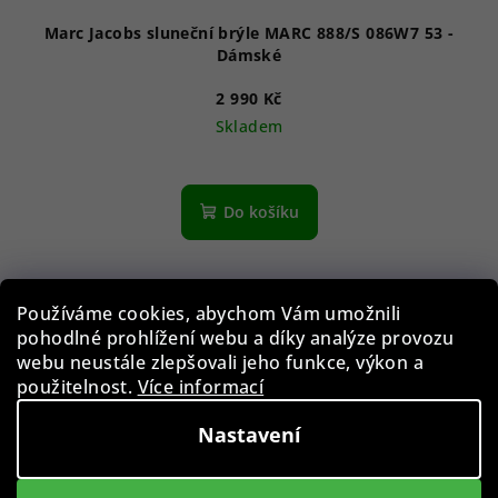
ů
Marc Jacobs sluneční brýle MARC 888/S 086W7 53 -
Dámské
2 990 Kč
Skladem
Do košíku
Používáme cookies, abychom Vám umožnili
pohodlné prohlížení webu a díky analýze provozu
webu neustále zlepšovali jeho funkce, výkon a
použitelnost.
Více informací
Nastavení