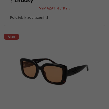
Značky
VYMAZAT FILTRY
Položek k zobrazení:
3
V
Akce
ý
p
i
s
p
r
o
d
u
k
t