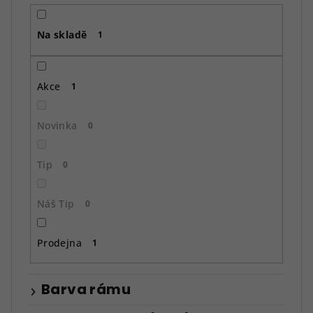
r
o
Na skladě
d
1
u
k
Akce
1
t
ů
Novinka
0
Tip
0
Náš Tip
0
Prodejna
1
Barva rámu