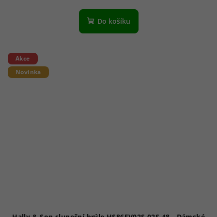
Do košíku
Akce
Novinka
Hally & Son sluneční brýle HS865V02S 02S 48 - Dámské