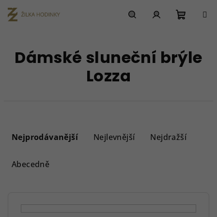
Přejít
na
obsah
Nákupn
Hledat
Přihlášení
Dámské sluneční brýle
košík
Lozza
Ř
a
Nejprodávanější
Nejlevnější
Nejdražší
z
e
Abecedně
n
í
p