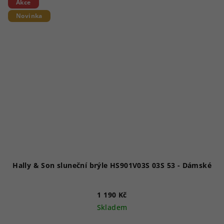
Akce
Novinka
Hally & Son sluneční brýle HS901V03S 03S 53 - Dámské
1 190 Kč
Skladem