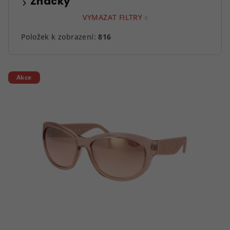
Značky
VYMAZAT FILTRY
Položek k zobrazení:
816
V
Akce
ý
p
i
s
p
r
o
d
u
k
t