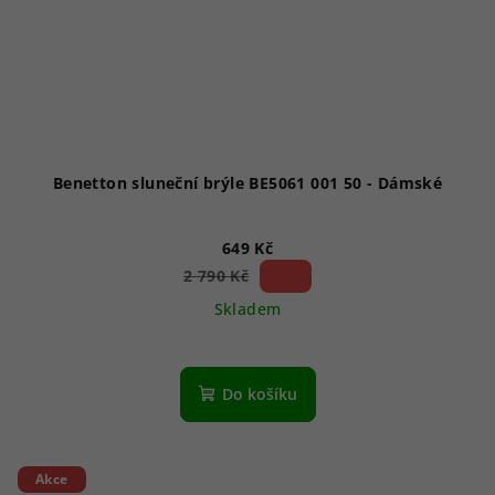
Benetton sluneční brýle BE5061 001 50 - Dámské
649 Kč
76 %)
2 790 Kč
(–
Skladem
Do košíku
Akce