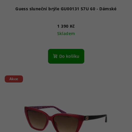
ů
Guess sluneční brýle GU00131 57U 60 - Dámské
1 390 Kč
Skladem
Do košíku
Akce