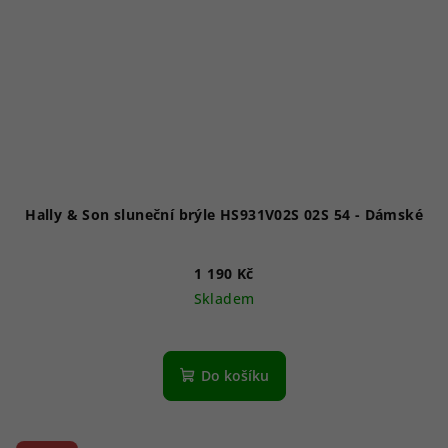
Hally & Son sluneční brýle HS931V02S 02S 54 - Dámské
1 190 Kč
Skladem
Do košíku