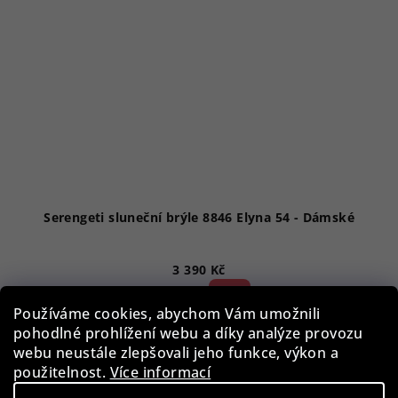
Serengeti sluneční brýle 8846 Elyna 54 - Dámské
3 390 Kč
52 %)
7 090 Kč
(–
Používáme cookies, abychom Vám umožnili
Skladem
pohodlné prohlížení webu a díky analýze provozu
webu neustále zlepšovali jeho funkce, výkon a
použitelnost.
Více informací
Do košíku