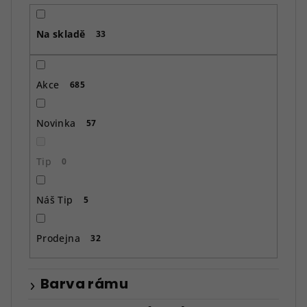
r
o
Na skladě
d
33
u
k
Akce
685
t
ů
Novinka
57
Tip
0
Náš Tip
5
Prodejna
32
Barva rámu