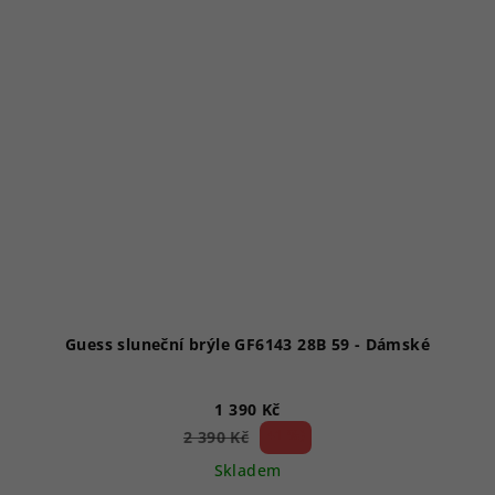
Guess sluneční brýle GF6143 28B 59 - Dámské
1 390 Kč
41 %)
2 390 Kč
(–
Skladem