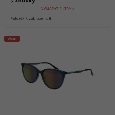
Značky
VYMAZAT FILTRY
Položek k zobrazení:
6
V
Akce
ý
p
i
s
p
r
o
d
u
k
t