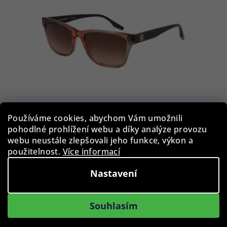
Používáme cookies, abychom Vám umožnili
pohodlné prohlížení webu a díky analýze provozu
Converse sluneční brýle CV535S 281 54 All Star - Dámské
webu neustále zlepšovali jeho funkce, výkon a
použitelnost.
Více informací
1 390 Kč
Nastavení
Skladem
Souhlasím
Do košíku