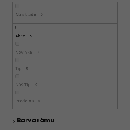
r
o
Na skladě
d
0
u
k
Akce
6
t
ů
Novinka
0
Tip
0
Náš Tip
0
Prodejna
0
Barva rámu