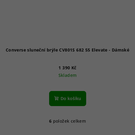
Converse sluneční brýle CV801S 682 55 Elevate - Dámské
1 390 Kč
Skladem
Do košíku
6
položek celkem
O
v