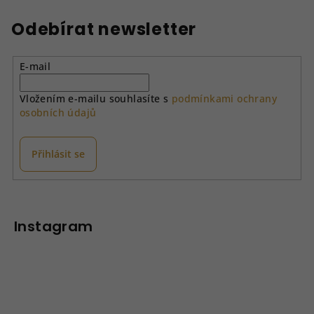
l
á
Odebírat newsletter
d
a
E-mail
c
í
Vložením e-mailu souhlasíte s
podmínkami ochrany
p
osobních údajů
r
v
k
Přihlásit se
y
v
Z
ý
á
p
p
Instagram
i
a
s
u
t
í