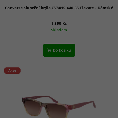
ů
Converse sluneční brýle CV801S 440 55 Elevate - Dámské
1 390 Kč
Skladem
Do košíku
Akce