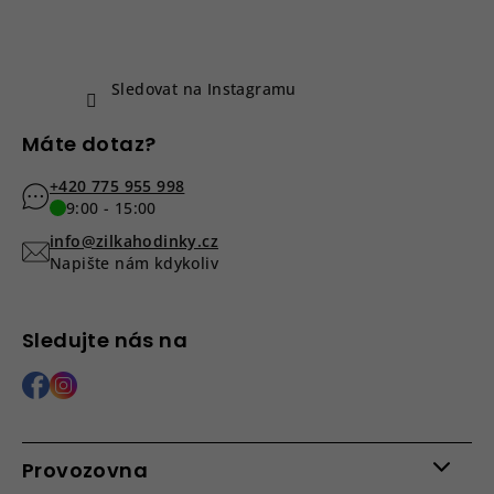
t
í
Sledovat na Instagramu
Máte dotaz?
+420 775 955 998
9:00 - 15:00
info@zilkahodinky.cz
Napište nám kdykoliv
Sledujte nás na
Provozovna