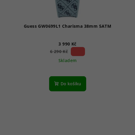
Guess GW0699L1 Charisma 38mm 5ATM
3 990 Kč
36 %)
6 290 Kč
(–
Skladem
Do košíku