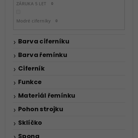
ZÁRUKA 5 LET
0
Modré ciferníky
0
Barva ciferníku
Barva řemínku
Ciferník
Funkce
Materiál řemínku
Pohon strojku
Sklíčko
Spona