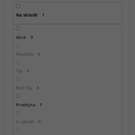
r
o
Na skladě
d
1
u
k
Akce
3
t
ů
Novinka
0
Tip
0
Náš Tip
0
Prodejna
1
II. jakost
0