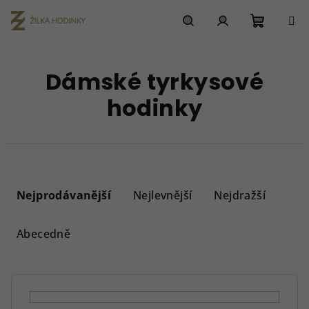
Přejít
na
obsah
Nákupn
Hledat
Přihlášení
Dámské tyrkysové
košík
hodinky
Ř
a
Nejprodávanější
Nejlevnější
Nejdražší
z
e
Abecedně
n
í
p