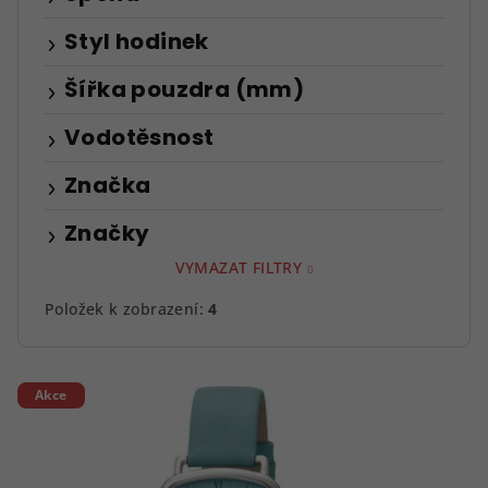
Styl hodinek
Šířka pouzdra (mm)
Vodotěsnost
Značka
Značky
VYMAZAT FILTRY
Položek k zobrazení:
4
V
Akce
ý
p
i