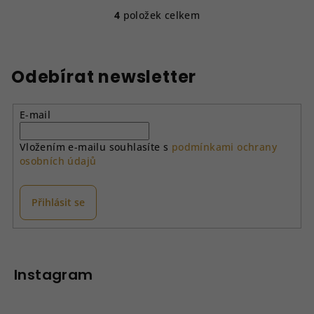
4
položek celkem
O
v
l
á
Odebírat newsletter
d
a
E-mail
c
í
Vložením e-mailu souhlasíte s
podmínkami ochrany
p
osobních údajů
r
v
k
Přihlásit se
y
v
Z
ý
á
p
p
Instagram
i
a
s
u