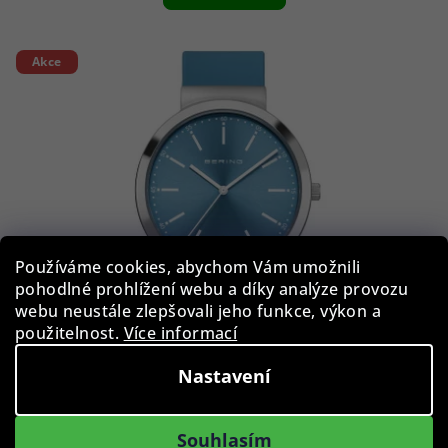
Akce
Používáme cookies, abychom Vám umožnili
pohodlné prohlížení webu a díky analýze provozu
webu neustále zlepšovali jeho funkce, výkon a
použitelnost.
Více informací
Nastavení
Bering 10141-398 Classic 41mm 5ATM
Souhlasím
1 190 Kč