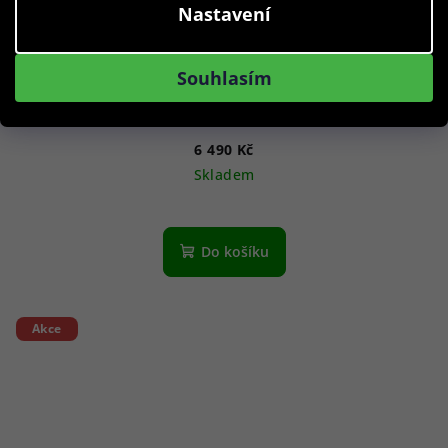
Nastavení
Souhlasím
Citizen AR3120-24L Suratto Ultra-Slim Eco-Drive 38,4mm
3ATM
6 490 Kč
Skladem
Do košíku
Akce