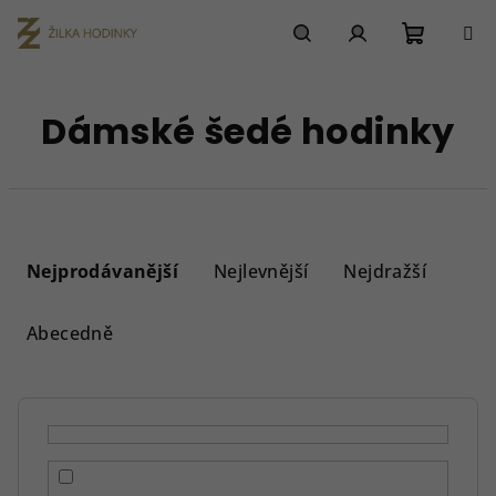
Přejít
na
obsah
Nákupn
Hledat
Přihlášení
Dámské šedé hodinky
košík
Ř
a
Nejprodávanější
Nejlevnější
Nejdražší
z
e
Abecedně
n
í
p
r
o