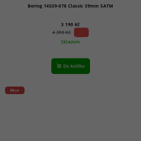
Bering 14539-078 Classic 39mm 5ATM
3 190 Kč
27 %)
4 390 Kč
(–
Skladem
Do košíku
Akce