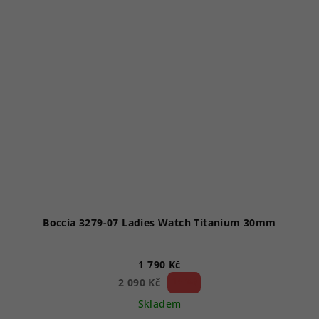
Boccia 3279-07 Ladies Watch Titanium 30mm
1 790 Kč
14 %)
2 090 Kč
(–
Skladem