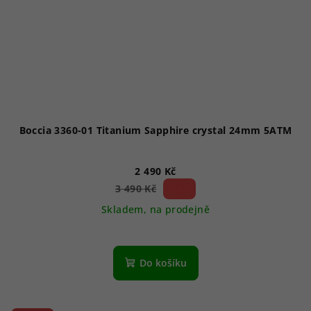
Boccia 3360-01 Titanium Sapphire crystal 24mm 5ATM
2 490 Kč
28 %)
3 490 Kč
(–
Skladem, na prodejně
Do košíku