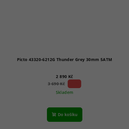
Picto 43320-6212G Thunder Grey 30mm 5ATM
2 890 Kč
21 %)
3 690 Kč
(–
Skladem
Do košíku