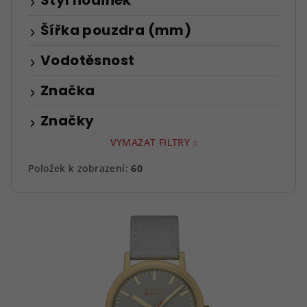
Styl hodinek
Šířka pouzdra (mm)
Vodotěsnost
Značka
Značky
VYMAZAT FILTRY
Položek k zobrazení:
60
V
ý
p
i
s