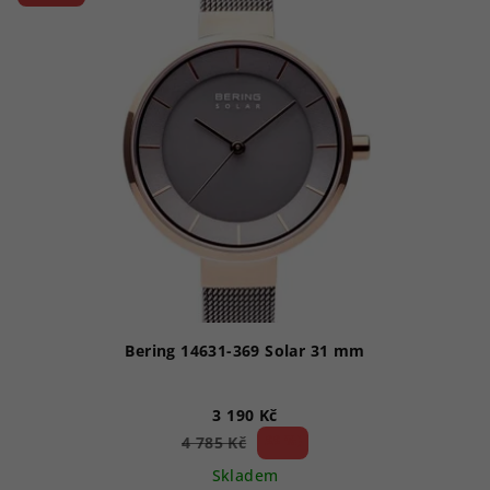
Bering 14631-369 Solar 31 mm
3 190 Kč
33 %)
4 785 Kč
(–
Skladem