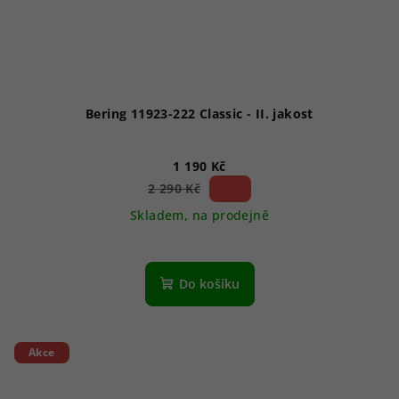
Bering 11923-222 Classic - II. jakost
1 190 Kč
48 %)
2 290 Kč
(–
Skladem, na prodejně
Do košíku
Akce