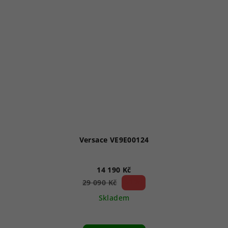
Versace VE9E00124
14 190 Kč
51 %)
29 090 Kč
(–
Skladem