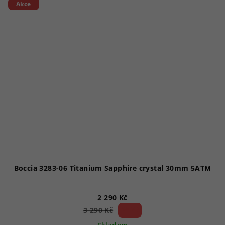
Akce
Boccia 3283-06 Titanium Sapphire crystal 30mm 5ATM
2 290 Kč
30 %)
3 290 Kč
(–