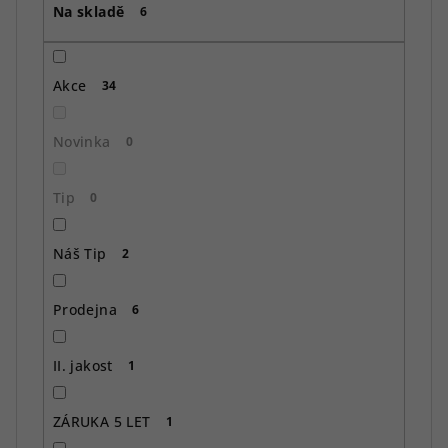
Na skladě
d
6
u
k
Akce
34
t
ů
Novinka
0
Tip
0
Náš Tip
2
Prodejna
6
II. jakost
1
ZÁRUKA 5 LET
1