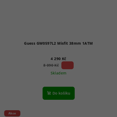
Guess GW0597L2 Misfit 38mm 1ATM
4 290 Kč
46 %)
8 090 Kč
(–
Skladem
Do košíku
Akce