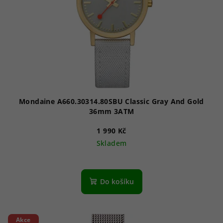
p
r
o
d
u
k
t
ů
Mondaine A660.30314.80SBU Classic Gray And Gold
36mm 3ATM
1 990 Kč
Skladem
Do košíku
Akce