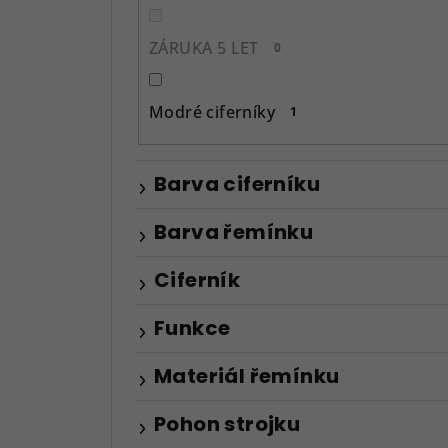
ZÁRUKA 5 LET
0
Modré ciferníky
1
Barva ciferníku
Barva řemínku
Ciferník
Funkce
Materiál řemínku
Pohon strojku