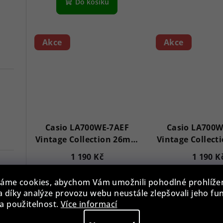
Do košíku
Akce
Akce
Casio LA700WE-7AEF
Casio LA700W
Vintage Collection 26mm
Vintage Collec
1ATM
1ATM
1 190 Kč
1 190 K
Skladem
Sklade
áme cookies, abychom Vám umožnili pohodlné prohlíže
 díky analýze provozu webu neustále zlepšovali jeho fu
7
a použitelnost.
Více informací
Do košíku
Do koš