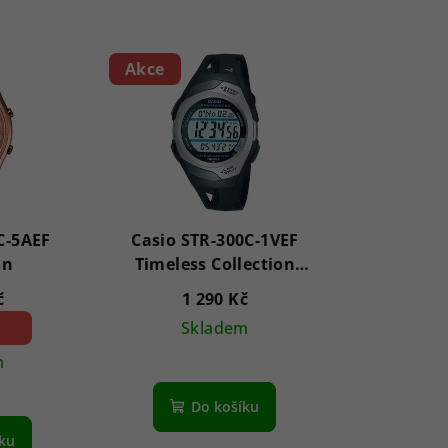
Akce
C-5AEF
Casio STR-300C-1VEF
on
Timeless Collection
35mm 5ATM
č
1 290 Kč
2 %)
Skladem
m
Do košíku
íku