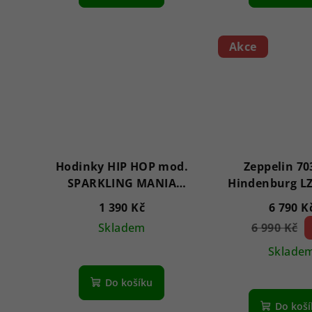
Akce
Hodinky HIP HOP mod.
Zeppelin 7
SPARKLING MANIA
Hindenburg LZ
HWU0969
mm
1 390 Kč
6 790 K
Skladem
6 990 Kč
(–
Sklade
Do košíku
Do koš