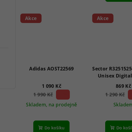
Akce
Akce
Adidas AOST22569
Sector R3251525
Unisex Digita
1 090 Kč
869 Kč
1 990 Kč
45 %)
1 290 Kč
3
(–
(–
Skladem, na prodejně
Sklade
Do košíku
Do koš