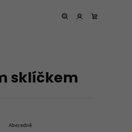
Hledat
Přihlášení
Nákupní
košík
m sklíčkem
Abecedně