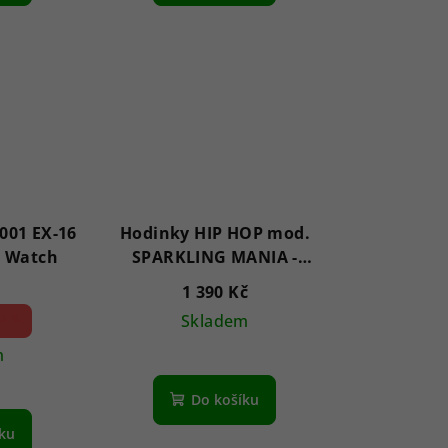
001 EX-16
Hodinky HIP HOP mod.
l Watch
SPARKLING MANIA -
BORDEAUX GLITTER
1 390 Kč
HWU1022
2 %)
Skladem
m
Do košíku
íku