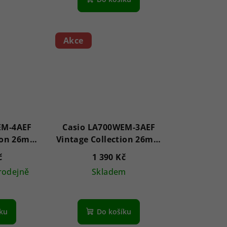
Akce
EM-4AEF
Casio LA700WEM-3AEF
tion 26mm
Vintage Collection 26mm
1ATM
č
1 390 Kč
rodejně
Skladem
íku
Do košíku