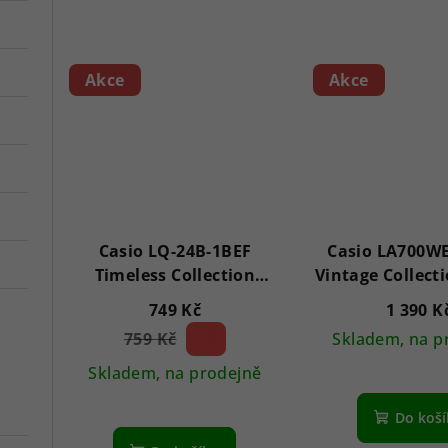
Akce
Akce
Casio LQ-24B-1BEF
Casio LA700W
Timeless Collection
Vintage Collec
32mm 1ATM
1ATM
749 Kč
1 390 K
759 Kč
1 %)
Skladem, na p
(–
Skladem, na prodejně
Do koš