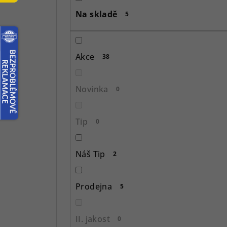
s
Na skladě
5
t
r
Akce
38
a
n
Novinka
0
n
í
Tip
0
p
Náš Tip
2
a
n
Prodejna
5
e
l
II. jakost
0