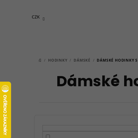
Přejít
na
CZK
obsah
/
HODINKY
/
DÁMSKÉ
/
DÁMSKÉ HODINKY S
DOMŮ
Dámské ho
P
o