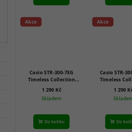
t
ů
Akce
Akce
Casio STR-300-7EG
Casio STR-30
Timeless Collection
Timeless Col
35mm 5ATM
35mm 5A
1 290 Kč
1 290 K
Skladem
Sklade
Do košíku
Do koš