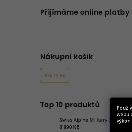
Přijímáme online platby
Nákupní košík
0
ks /
0 Kč
Top 10 produktů
Použív
webu a
Swiss Alpine Military 7043.917
výkon 
6 090 Kč