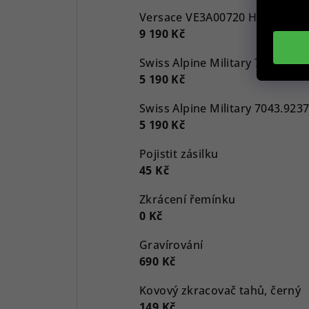
9 190 Kč
5 190 Kč
5 190 Kč
Pojistit zásilku
45 Kč
Zkrácení řemínku
0 Kč
Gravírování
690 Kč
Kovový zkracovač tahů, černý
149 Kč