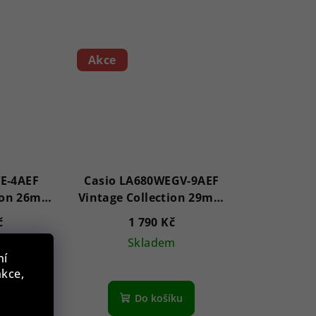
Akce
E-4AEF
Casio LA680WEGV-9AEF
tion 26mm
Vintage Collection 29mm
1ATM
č
1 790 Kč
m
Skladem
ní
nkce,
íku
Do košíku