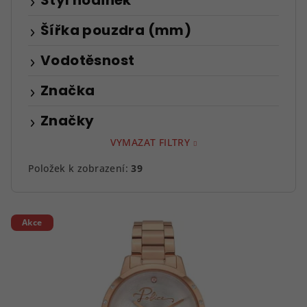
Styl hodinek
Šířka pouzdra (mm)
Vodotěsnost
Značka
Značky
VYMAZAT FILTRY
Položek k zobrazení:
39
V
Akce
ý
p
i
s