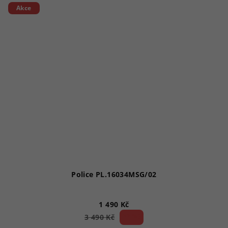
Akce
Police PL.16034MSG/02
1 490 Kč
57 %)
3 490 Kč
(–