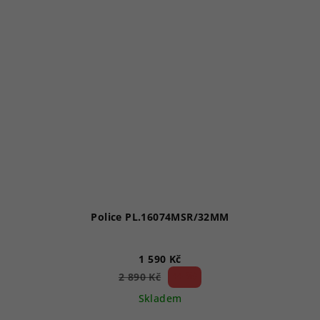
Police PL.16074MSR/32MM
1 590 Kč
44 %)
2 890 Kč
(–
Skladem