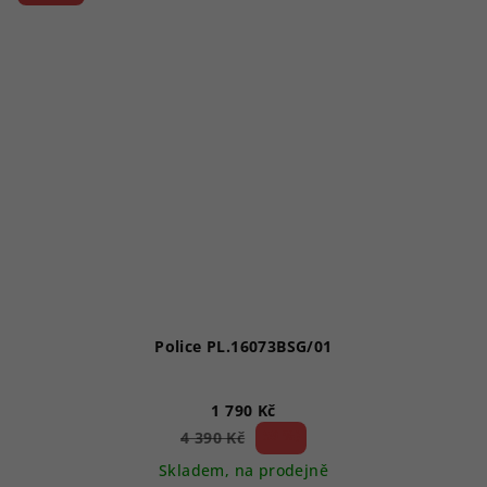
Police PL.16073BSG/01
1 790 Kč
59 %)
4 390 Kč
(–
Skladem, na prodejně