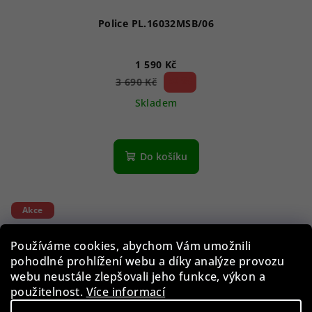
Police PL.16032MSB/06
1 590 Kč
56 %)
3 690 Kč
(–
Skladem
Do košíku
Akce
Používáme cookies, abychom Vám umožnili
pohodlné prohlížení webu a díky analýze provozu
webu neustále zlepšovali jeho funkce, výkon a
použitelnost.
Více informací