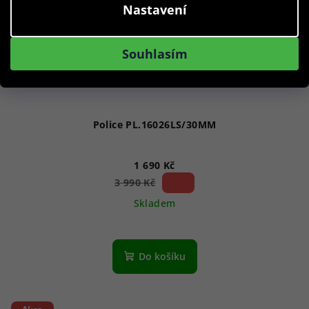
Nastavení
Souhlasím
Police PL.16026LS/30MM
1 690 Kč
57 %)
3 990 Kč
(–
Skladem
Do košíku