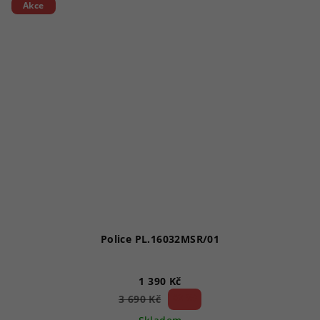
Akce
Police PL.16032MSR/01
1 390 Kč
62 %)
3 690 Kč
(–