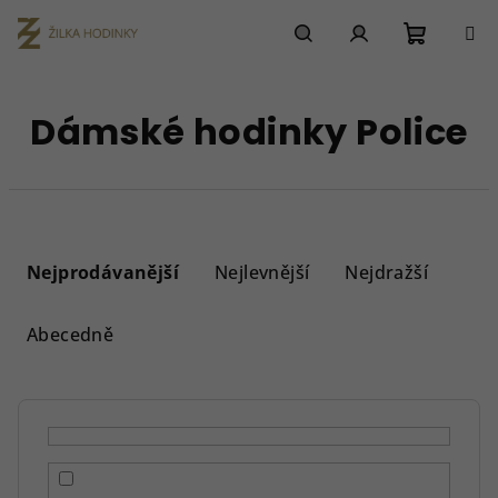
Přejít
na
obsah
Nákupn
Hledat
Přihlášení
Dámské hodinky Police
košík
Ř
a
Nejprodávanější
Nejlevnější
Nejdražší
z
e
Abecedně
n
í
p
r
o