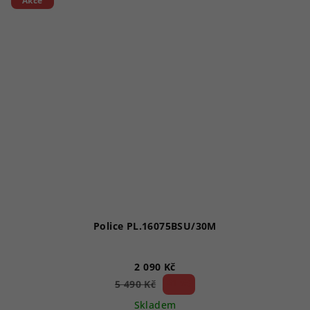
Akce
Police PL.16075BSU/30M
2 090 Kč
61 %)
5 490 Kč
(–
Skladem