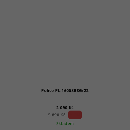
Police PL.16068BSG/22
2 090 Kč
64 %)
5 890 Kč
(–
Skladem