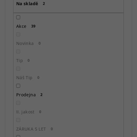
Na skladě
d
2
u
k
Akce
39
t
ů
Novinka
0
Tip
0
Náš Tip
0
Prodejna
2
II. jakost
0
ZÁRUKA 5 LET
0