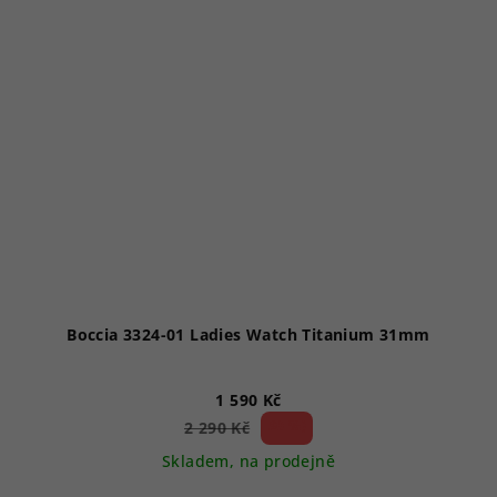
Boccia 3324-01 Ladies Watch Titanium 31mm
1 590 Kč
30 %)
2 290 Kč
(–
Skladem, na prodejně