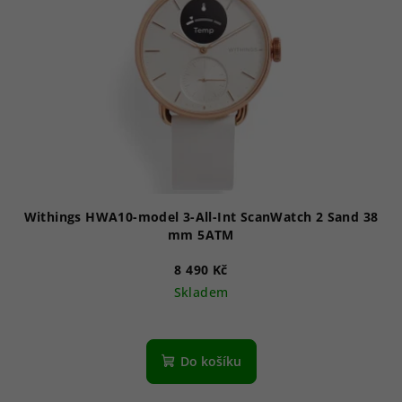
s
p
r
o
d
u
k
t
ů
Withings HWA10-model 3-All-Int ScanWatch 2 Sand 38
mm 5ATM
8 490 Kč
Skladem
Do košíku