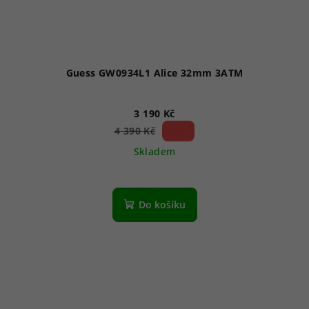
Guess GW0934L1 Alice 32mm 3ATM
3 190 Kč
27 %)
4 390 Kč
(–
Skladem
Do košíku