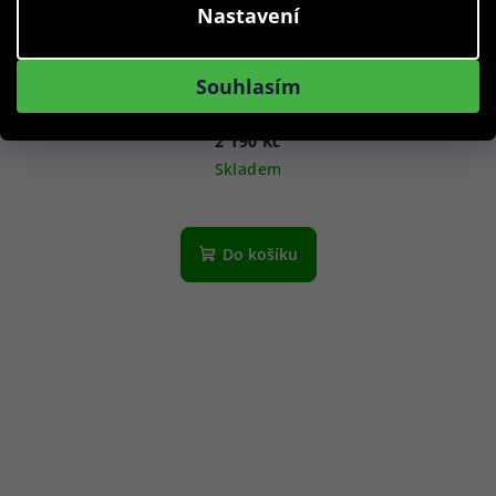
Nastavení
Mondaine A660.30314.16SBR Classic Black And pink
Souhlasím
36mm 3ATM
2 190 Kč
Skladem
Do košíku