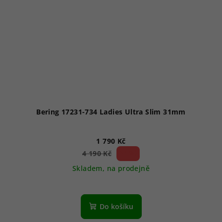
Bering 17231-734 Ladies Ultra Slim 31mm
1 790 Kč
57 %)
4 190 Kč
(–
Skladem, na prodejně
Do košíku