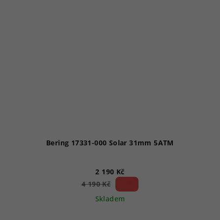
Bering 17331-000 Solar 31mm 5ATM
2 190 Kč
47 %)
4 190 Kč
(–
Skladem