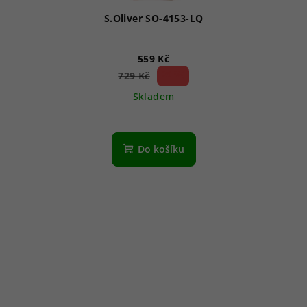
S.Oliver SO-4153-LQ
559 Kč
23 %)
729 Kč
(–
Skladem
Do košíku