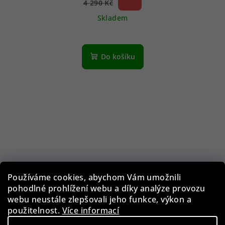
48 %)
4 290 Kč
(–
Skladem
Do košíku
Používáme cookies, abychom Vám umožnili
pohodlné prohlížení webu a díky analýze provozu
webu neustále zlepšovali jeho funkce, výkon a
použitelnost.
Více informací