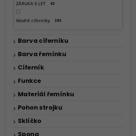
ZÁRUKA 5 LET
42
Modré ciferníky
385
Barva ciferníku
Barva řemínku
Ciferník
Funkce
Materiál řemínku
Pohon strojku
Sklíčko
Spona