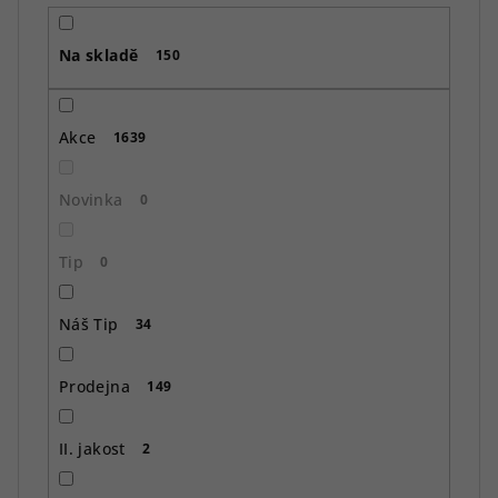
r
o
Na skladě
d
150
u
k
Akce
1639
t
ů
Novinka
0
Tip
0
Náš Tip
34
Prodejna
149
II. jakost
2