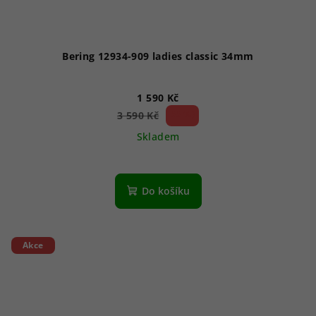
Bering 12934-909 ladies classic 34mm
1 590 Kč
55 %)
3 590 Kč
(–
Skladem
Do košíku
Akce