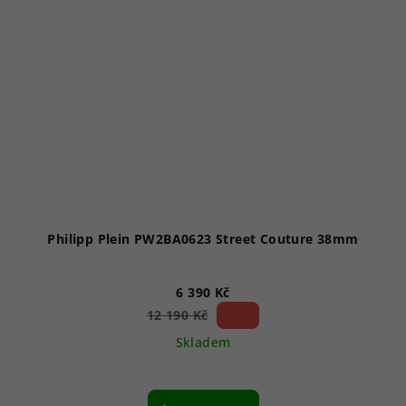
Philipp Plein PW2BA0623 Street Couture 38mm
6 390 Kč
47 %)
12 190 Kč
(–
Skladem