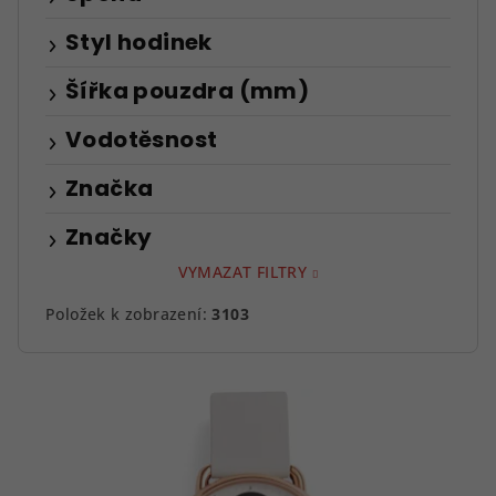
Styl hodinek
Šířka pouzdra (mm)
Vodotěsnost
Značka
Značky
VYMAZAT FILTRY
Položek k zobrazení:
3103
V
ý
p
i