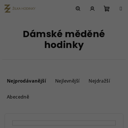
Přejít
na
obsah
Nákupn
Hledat
Přihlášení
Dámské měděné
košík
hodinky
Ř
a
Nejprodávanější
Nejlevnější
Nejdražší
z
e
Abecedně
n
í
p