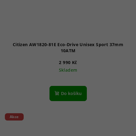
Citizen AW1820-81E Eco-Drive Unisex Sport 37mm
10ATM
2 990 Kč
Skladem
Průměrné
hodnocení
produktu
Do košíku
je
5,0
z
5
Akce
hvězdiček.