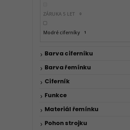
ZÁRUKA 5 LET
0
Modré ciferníky
1
Barva ciferníku
Barva řemínku
Ciferník
Funkce
Materiál řemínku
Pohon strojku