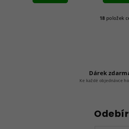
18
položek c
O
v
l
á
d
a
c
Dárek zdarm
í
Ke každé objednávce h
p
r
v
k
Odebír
y
v