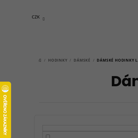
Přejít
na
CZK
obsah
/
HODINKY
/
DÁMSKÉ
/
DÁMSKÉ HODINKY 
DOMŮ
Dám
P
o