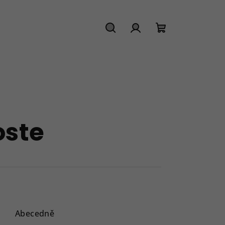
Hledat
Přihlášení
Nákupní
košík
oste
Abecedně