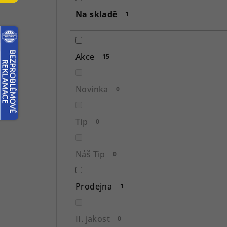
s
Na skladě
1
t
r
Akce
15
a
n
Novinka
0
n
í
Tip
0
p
Náš Tip
0
a
n
Prodejna
1
e
l
II. jakost
0