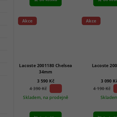
Akce
Akce
Lacoste 2001180 Chelsea
Lacoste 20
34mm
3 590 Kč
3 090 K
4 390 Kč
18 %)
4 190 Kč
2
(–
(–
Skladem, na prodejně
Sklade