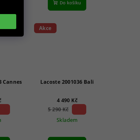
íku
Do košíku
Akce
3 Cannes
Lacoste 2001036 Bali
č
4 490 Kč
3 %)
5 290 Kč
15 %)
(–
m
Skladem