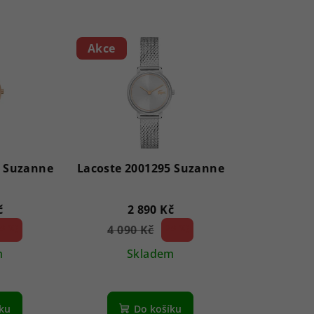
Akce
1 Suzanne
Lacoste 2001295 Suzanne
č
2 890 Kč
9 %)
4 090 Kč
29 %)
(–
m
Skladem
íku
Do košíku