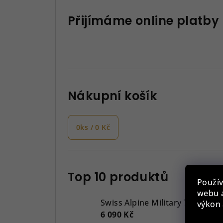
Přijímáme online platby
Nákupní košík
0
ks /
0 Kč
Top 10 produktů
Použív
webu a
Swiss Alpine Military 7043.917
výkon 
6 090 Kč