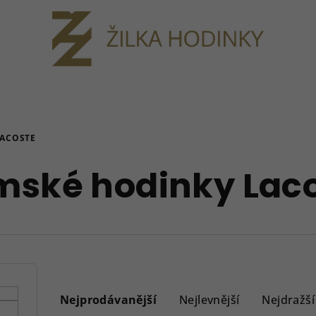
LACOSTE
ské hodinky Lac
Ř
a
Nejprodávanější
Nejlevnější
Nejdražší