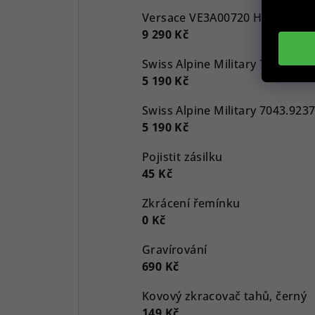
9 290 Kč
5 190 Kč
5 190 Kč
Pojistit zásilku
45 Kč
Zkrácení řemínku
0 Kč
Gravírování
690 Kč
Kovový zkracovač tahů, černý
149 Kč