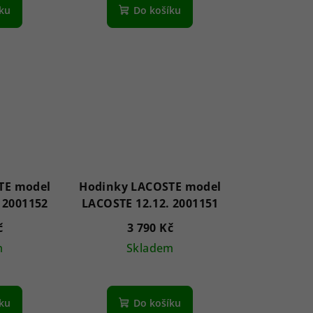
íku
Do košíku
TE model
Hodinky LACOSTE model
 2001152
LACOSTE 12.12. 2001151
č
3 790 Kč
m
Skladem
íku
Do košíku