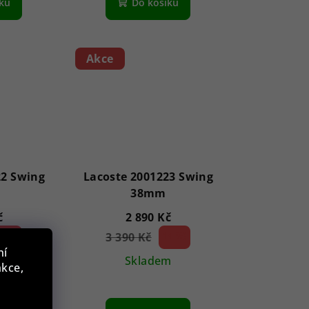
íku
Do košíku
Akce
22 Swing
Lacoste 2001223 Swing
38mm
č
2 890 Kč
4 %)
3 390 Kč
14 %)
(–
ní
m
Skladem
nkce,