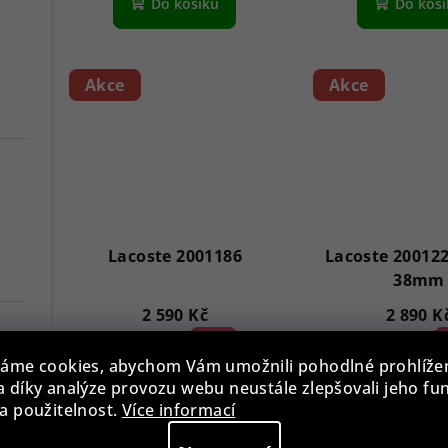
Do košíku
Do koš
Akce
Akce
Lacoste 2001186
Lacoste 20012
38mm
2 590 Kč
2 890 K
3 990 Kč
35 %)
3 390 Kč
1
(–
(–
áme cookies, abychom Vám umožnili pohodlné prohlíže
Skladem
Sklade
 díky analýze provozu webu neustále zlepšovali jeho fu
7
a použitelnost.
Více informací