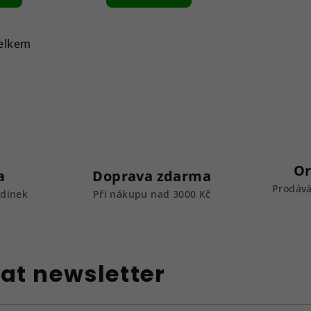
elkem
Or
a
Doprava zdarma
Prodává
odinek
Při nákupu nad 3000 Kč
at newsletter