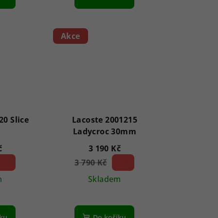
Akce
20 Slice
Lacoste 2001215
Ladycroc 30mm
č
3 190 Kč
5 %)
3 790 Kč
15 %)
(–
m
Skladem
íku
Do košíku