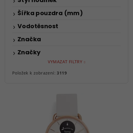
Styl hodinek
Šířka pouzdra (mm)
Vodotěsnost
Značka
Značky
VYMAZAT FILTRY
Položek k zobrazení:
3119
V
ý
p
i
s