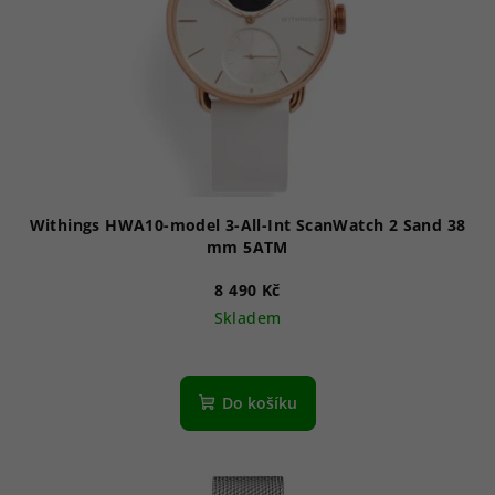
p
r
o
d
u
k
t
ů
Withings HWA10-model 3-All-Int ScanWatch 2 Sand 38
mm 5ATM
8 490 Kč
Skladem
Do košíku