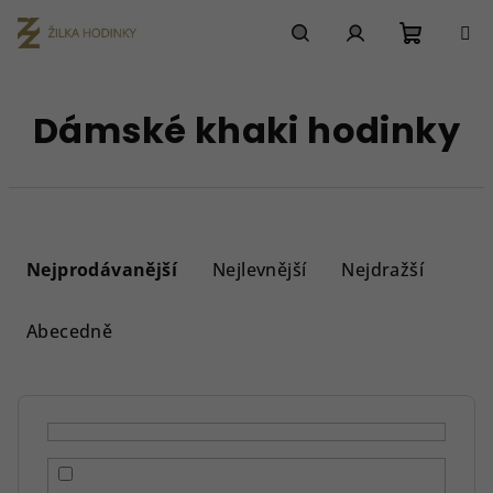
Přejít
na
obsah
Nákupn
Hledat
Přihlášení
Dámské khaki hodinky
košík
Ř
a
Nejprodávanější
Nejlevnější
Nejdražší
z
e
Abecedně
n
í
p
r
o