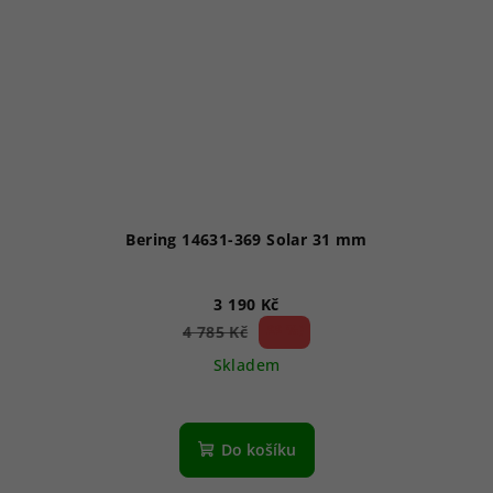
Bering 14631-369 Solar 31 mm
3 190 Kč
33 %)
4 785 Kč
(–
Skladem
Do košíku