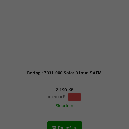
Bering 17331-000 Solar 31mm 5ATM
2 190 Kč
47 %)
4 190 Kč
(–
Skladem
Do košíku