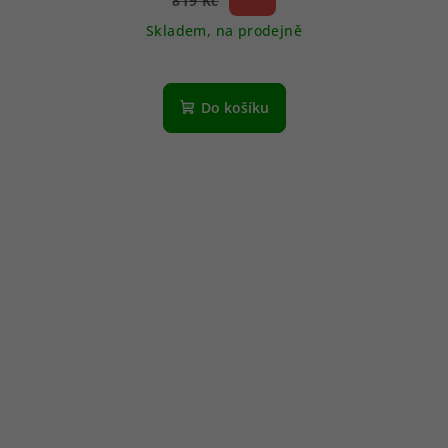
819 Kč
(–
Skladem, na prodejně
Do košíku