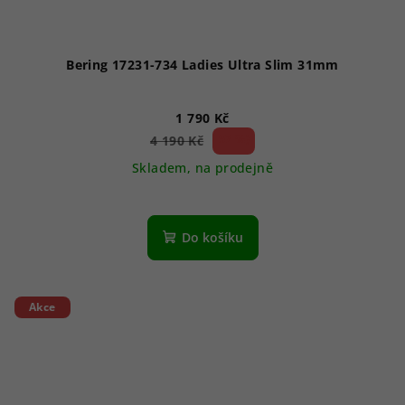
Bering 17231-734 Ladies Ultra Slim 31mm
1 790 Kč
57 %)
4 190 Kč
(–
Skladem, na prodejně
Do košíku
Akce