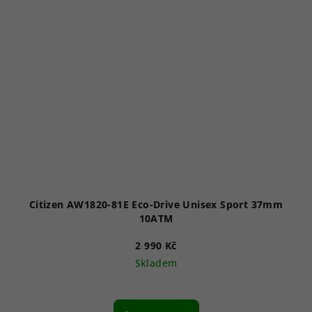
Citizen AW1820-81E Eco-Drive Unisex Sport 37mm
10ATM
2 990 Kč
Skladem
Průměrné
hodnocení