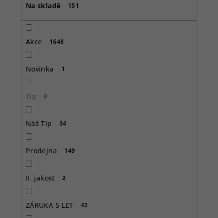
Na skladě
d
151
u
k
Akce
1648
t
ů
Novinka
1
Tip
0
Náš Tip
34
Prodejna
149
II. jakost
2
ZÁRUKA 5 LET
42