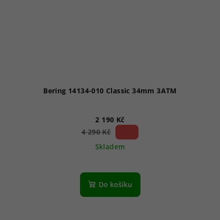
Bering 14134-010 Classic 34mm 3ATM
2 190 Kč
48 %)
4 290 Kč
(–
Skladem
Do košíku