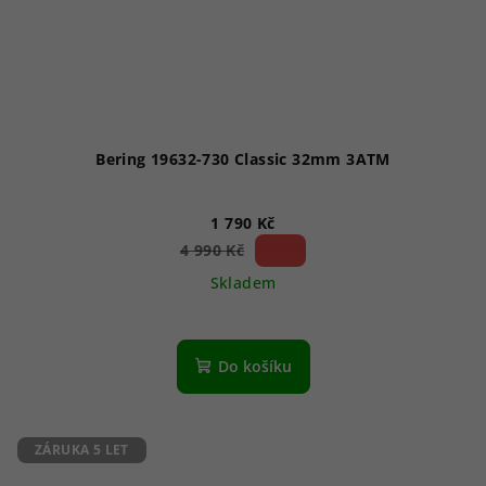
Bering 19632-730 Classic 32mm 3ATM
1 790 Kč
64 %)
4 990 Kč
(–
Skladem
Do košíku
ZÁRUKA 5 LET