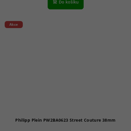
produktu
Do košíku
je
5,0
z
5
Akce
hvězdiček.
Philipp Plein PW2BA0623 Street Couture 38mm