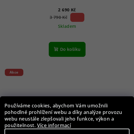
2 690 Kč
29 %)
3 790 Kč
(–
Skladem
Do košíku
Akce
Používáme cookies, abychom Vám umožnili
pohodlné prohlížení webu a díky analýze provozu
webu neustále zlepšovali jeho funkce, výkon a
použitelnost.
Více informací