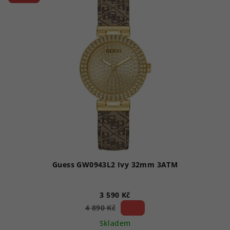
Guess GW0943L2 Ivy 32mm 3ATM
3 590 Kč
26 %)
4 890 Kč
(–
Skladem