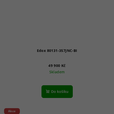
Edox 80131-357JNC-BI
49 900 Kč
Skladem
Do košíku
Akce