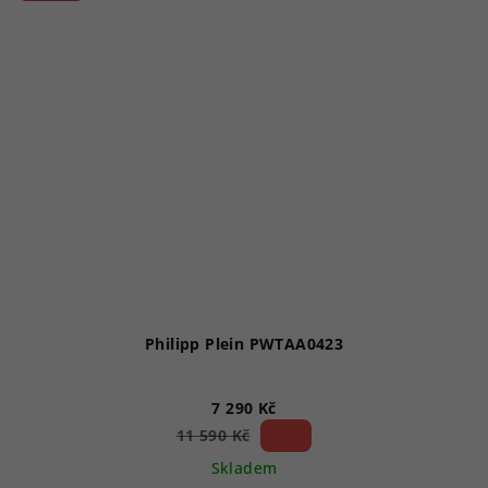
Philipp Plein PWTAA0423
7 290 Kč
37 %)
11 590 Kč
(–
Skladem