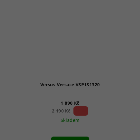
Versus Versace VSP1S1320
1 890 Kč
13 %)
2 190 Kč
(–
Skladem