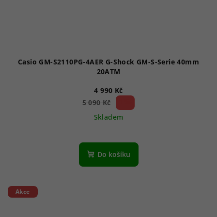
Casio GM-S2110PG-4AER G-Shock GM-S-Serie 40mm
20ATM
4 990 Kč
1 %)
5 090 Kč
(–
Skladem
Do košíku
Akce