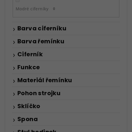
Modré ciferníky
0
Barva ciferníku
Barva řemínku
Ciferník
Funkce
Materiál řemínku
Pohon strojku
Sklíčko
Spona