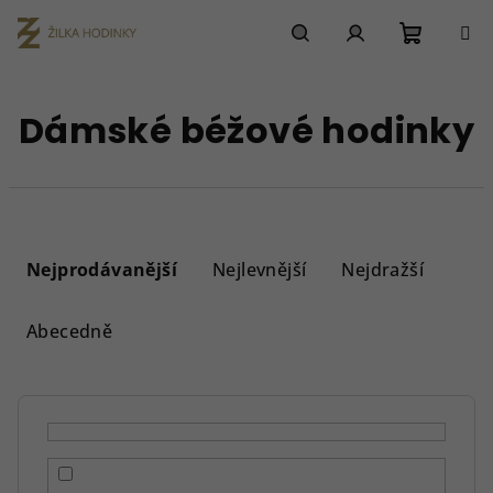
Přejít
na
obsah
Nákupn
Hledat
Přihlášení
Dámské béžové hodinky
košík
Ř
a
Nejprodávanější
Nejlevnější
Nejdražší
z
e
Abecedně
n
í
p
r
o