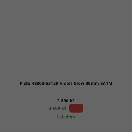
Picto 43303-6312R Violet Glow 30mm 5ATM
2 890 Kč
21 %)
3 690 Kč
(–
Skladem