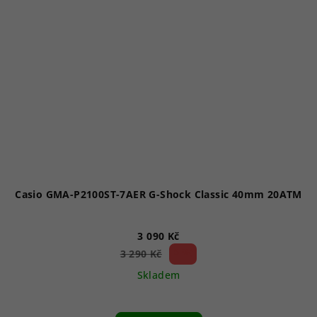
Casio GMA-P2100ST-7AER G-Shock Classic 40mm 20ATM
3 090 Kč
6 %)
3 290 Kč
(–
Skladem