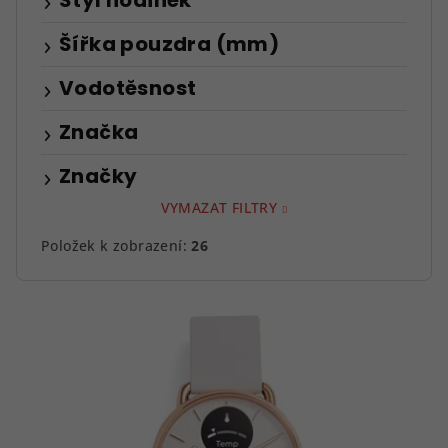
Styl hodinek
Šířka pouzdra (mm)
Vodotěsnost
Značka
Značky
VYMAZAT FILTRY
Položek k zobrazení:
26
V
ý
p
i
s