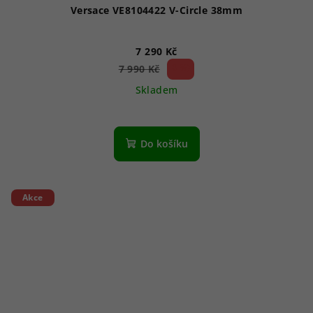
Versace VE8104422 V-Circle 38mm
7 290 Kč
8 %)
7 990 Kč
(–
Skladem
Do košíku
Akce