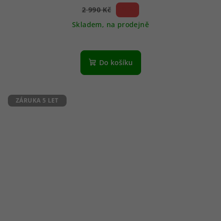
56 %)
2 990 Kč
(–
Skladem, na prodejně
Do košíku
ZÁRUKA 5 LET