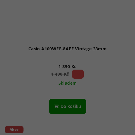
Casio A100WEF-8AEF Vintage 33mm
1 390 Kč
6 %)
1 490 Kč
(–
Skladem
Do košíku
Akce