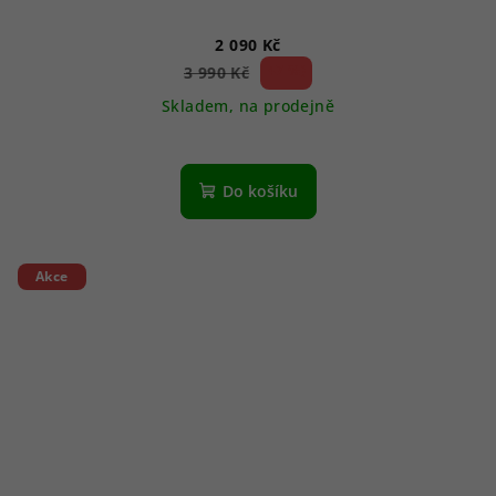
2 090 Kč
47 %)
3 990 Kč
(–
Skladem, na prodejně
Do košíku
Akce