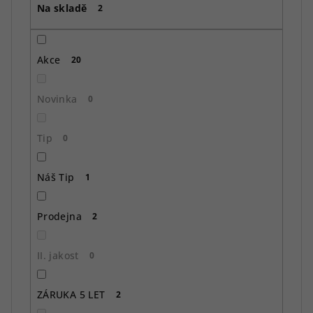
Na skladě
d
2
u
k
Akce
20
t
ů
Novinka
0
Tip
0
Náš Tip
1
Prodejna
2
II. jakost
0
ZÁRUKA 5 LET
2