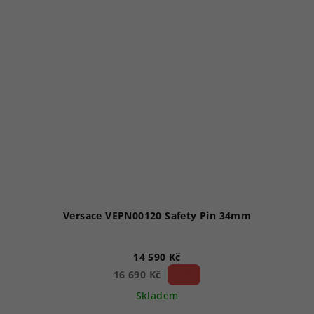
Versace VEPN00120 Safety Pin 34mm
14 590 Kč
12 %)
16 690 Kč
(–
Skladem