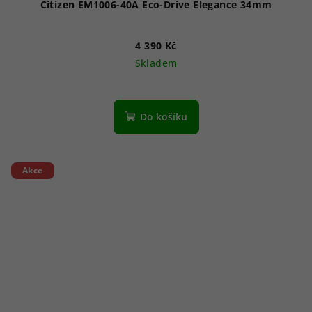
Citizen EM1006-40A Eco-Drive Elegance 34mm
4 390 Kč
Skladem
Průměrné
hodnocení
produktu
Do košíku
je
5,0
z
5
Akce
hvězdiček.