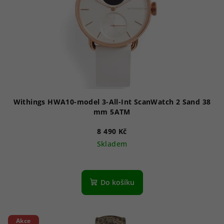
p
r
o
d
u
k
t
ů
Withings HWA10-model 3-All-Int ScanWatch 2 Sand 38
mm 5ATM
8 490 Kč
Skladem
Do košíku
Akce