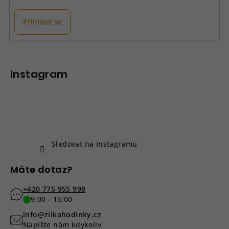
Přihlásit se
Z
á
p
Instagram
a
t
í
Sledovat na Instagramu
Máte dotaz?
+420 775 955 998
9:00 - 15:00
info@zilkahodinky.cz
Napište nám kdykoliv