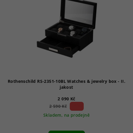
Rothenschild RS-2351-10BL Watches & jewelry box - II.
jakost
2 090 Kč
19 %)
2 590 Kč
(–
Skladem, na prodejně
Průměrné
hodnocení