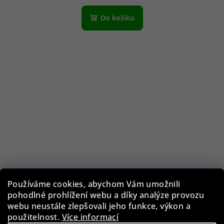
Do košíku
Používáme cookies, abychom Vám umožnili
pohodlné prohlížení webu a díky analýze provozu
webu neustále zlepšovali jeho funkce, výkon a
použitelnost.
Více informací
Rothenschild RS-2271-8GI Watches & jewelry box