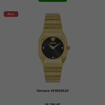
Akce
Versace VE9E00524
18 290 Kč