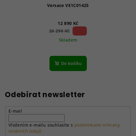
Versace VE1C01425
12 890 Kč
50 %)
26 290 Kč
(–
Skladem
Do košíku
Odebírat newsletter
E-mail
Vložením e-mailu souhlasíte s
podmínkami ochrany
osobních údajů