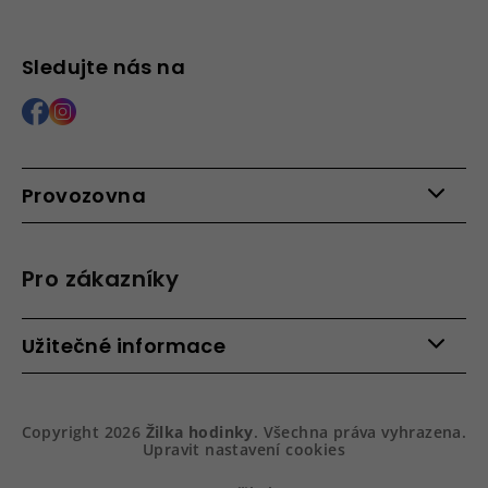
Sledujte nás na
Provozovna
Po - Pá: 9:00 - 15:00
Roháčova 639, 390 02 Tábor
Pro zákazníky
Více informací >
Kontakty
Užitečné informace
Věrnostní program
Bezpečená platba
Doprava a platba
Hodnocení obchodu
Slovník pojmů
Jak zboží balíme
Copyright 2026
Žilka hodinky
. Všechna práva vyhrazena.
Obchodní podmínky
Dárkové balení hodinek
Upravit nastavení cookies
Vrácení a reklamace
Gravírování