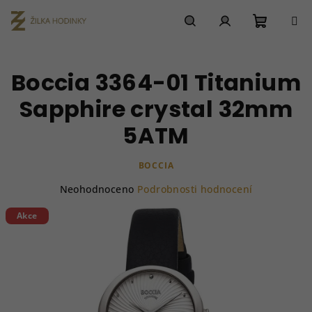
Přejít
na
obsah
Nákupn
Hledat
Přihlášení
Boccia 3364-01 Titanium
košík
Sapphire crystal 32mm
5ATM
BOCCIA
Průměrné
Neohodnoceno
Podrobnosti hodnocení
hodnocení
produktu
Akce
je
0,0
z
5
hvězdiček.