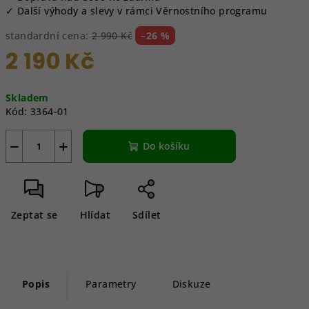
✓ Další výhody a slevy v rámci Věrnostního programu
standardní cena:
2 990 Kč
–26 %
2 190 Kč
Měrná
Skladem
cena:
Kód:
3364-01
−
+
Do košíku
Zeptat se
Hlídat
Sdílet
Popis
Parametry
Diskuze