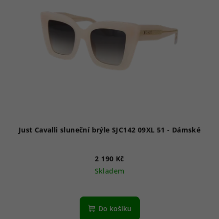
i
s
p
r
o
d
u
k
t
ů
Just Cavalli sluneční brýle SJC142 09XL 51 - Dámské
2 190 Kč
Skladem
Do košíku