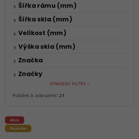
Šířka rámu (mm)
Šířka skla (mm)
Velikost (mm)
Výška skla (mm)
Značka
Značky
VYMAZAT FILTRY
Položek k zobrazení:
21
V
Akce
ý
Novinka
p