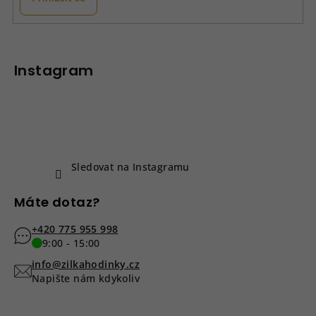
y
v
Z
ý
á
p
p
Instagram
i
a
s
u
t
í
Sledovat na Instagramu
Máte dotaz?
+420 775 955 998
9:00 - 15:00
info@zilkahodinky.cz
Napište nám kdykoliv