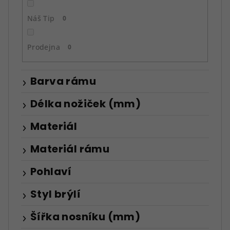
Náš Tip
0
Prodejna
0
Barva rámu
Délka nožiček (mm)
Materiál
Materiál rámu
Pohlaví
Styl brýlí
Šířka nosníku (mm)