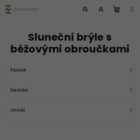
Přejít
na
obsah
Nákupn
Hledat
Přihlášení
Sluneční brýle s
košík
béžovými obroučkami
Pánské
Dámské
Unisex
Ř