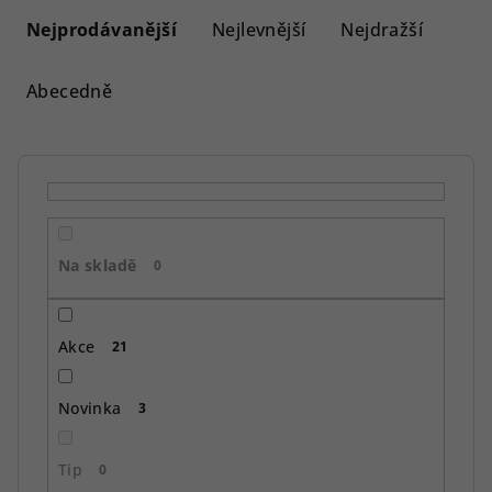
a
Nejprodávanější
Nejlevnější
Nejdražší
z
e
Abecedně
n
í
p
r
o
Na skladě
d
0
u
k
Akce
21
t
ů
Novinka
3
Tip
0