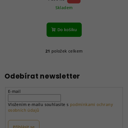
Skladem
Do košíku
21
položek celkem
O
v
l
á
Odebírat newsletter
d
a
E-mail
c
í
Vložením e-mailu souhlasíte s
podmínkami ochrany
p
osobních údajů
r
v
k
Přihlásit se