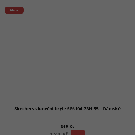
Akce
Skechers sluneční brýle SE6104 73H 55 - Dámské
649 Kč
59 %)
1 590 Kč
(–