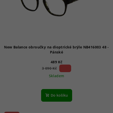
New Balance obroučky na dioptrické brýle NB416003 48 -
Pánské
489 Kč
84 %)
3 090 Kč
(–
Skladem
Do košíku