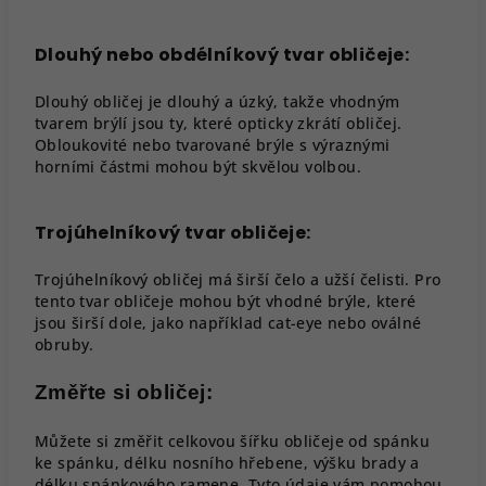
Dlouhý nebo obdélníkový tvar obličeje:
Dlouhý obličej je dlouhý a úzký, takže vhodným
tvarem brýlí jsou ty, které opticky zkrátí obličej.
Obloukovité nebo tvarované brýle s výraznými
horními částmi mohou být skvělou volbou.
Trojúhelníkový tvar obličeje:
Trojúhelníkový obličej má širší čelo a užší čelisti. Pro
tento tvar obličeje mohou být vhodné brýle, které
jsou širší dole, jako například cat-eye nebo oválné
obruby.
Změřte si obličej:
Můžete si změřit celkovou šířku obličeje od spánku
ke spánku, délku nosního hřebene, výšku brady a
délku spánkového ramene. Tyto údaje vám pomohou