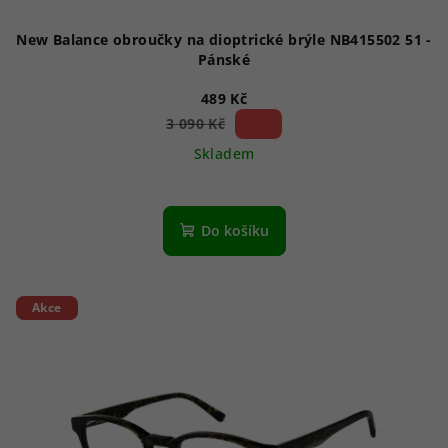
New Balance obroučky na dioptrické brýle NB415502 51 -
Pánské
489 Kč
84 %)
3 090 Kč
(–
Skladem
Do košíku
Akce