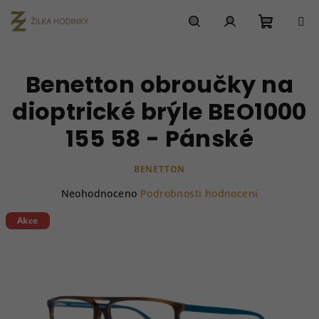
Přejít
na
obsah
Nákupn
Hledat
Přihlášení
Benetton obroučky na
košík
dioptrické brýle BEO1000
155 58 - Pánské
BENETTON
Průměrné
Neohodnoceno
Podrobnosti hodnocení
hodnocení
produktu
Akce
je
0,0
z
5
hvězdiček.