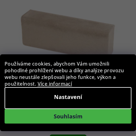
Používáme cookies, abychom Vám umožnili
pohodlné prohlížení webu a díky analýze provozu
webu neustále zlepšovali jeho funkce, výkon a
použitelnost.
Více informací
Pouzdro na brýle BLB-EWC-838-GRY
Nastavení
189 Kč
Souhlasím
Skladem