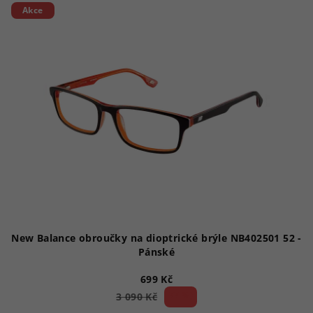
Akce
New Balance obroučky na dioptrické brýle NB402501 52 -
Pánské
699 Kč
77 %)
3 090 Kč
(–