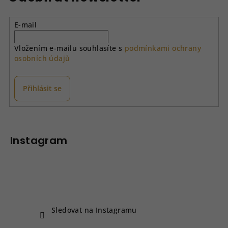
E-mail
Vložením e-mailu souhlasíte s
podmínkami ochrany
osobních údajů
Přihlásit se
Z
á
p
Instagram
a
t
í
Sledovat na Instagramu