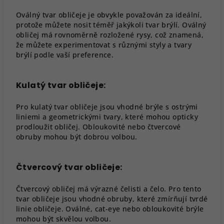
Oválný tvar obličeje je obvykle považován za ideální,
protože můžete nosit téměř jakýkoli tvar brýlí. Oválný
obličej má rovnoměrně rozložené rysy, což znamená,
že můžete experimentovat s různými styly a tvary
brýlí podle vaší preference.
Kulatý tvar obličeje:
Pro kulatý tvar obličeje jsou vhodné brýle s ostrými
liniemi a geometrickými tvary, které mohou opticky
prodloužit obličej. Obloukovité nebo čtvercové
obruby mohou být dobrou volbou.
Čtvercový tvar obličeje:
Čtvercový obličej má výrazné čelisti a čelo. Pro tento
tvar obličeje jsou vhodné obruby, které zmírňují tvrdé
linie obličeje. Oválné, cat-eye nebo obloukovité brýle
mohou být skvělou volbou.