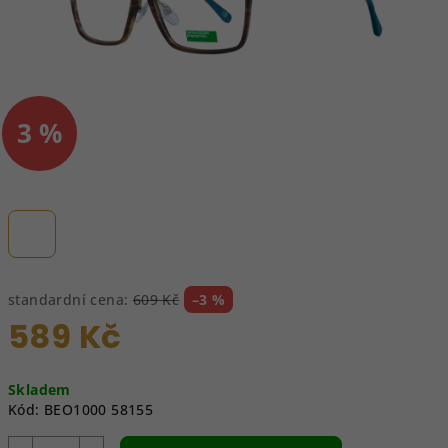
3 %
–
standardní cena:
609 Kč
–3 %
589 Kč
Měrná
Skladem
cena:
Kód:
BEO1000 58155