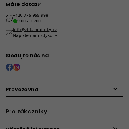
Máte dotaz?
+420 775 955 998
9:00 - 15:00
info@zilkahodinky.cz
Napište nám kdykoliv
Sledujte nás na
Provozovna
Po - Pá: 9:00 - 15:00
Roháčova 639, 390 02 Tábor
Pro zákazníky
Více informací >
Kontakty