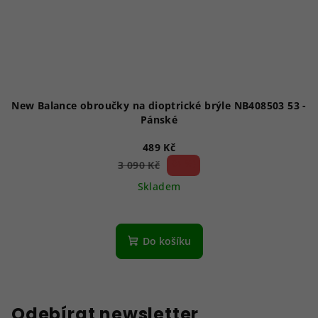
New Balance obroučky na dioptrické brýle NB408503 53 -
Pánské
489 Kč
84 %)
3 090 Kč
(–
Skladem
Do košíku
Odebírat newsletter