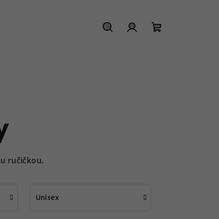
Hledat
Přihlášení
Nákupní
košík
y
u ručičkou.
Unisex