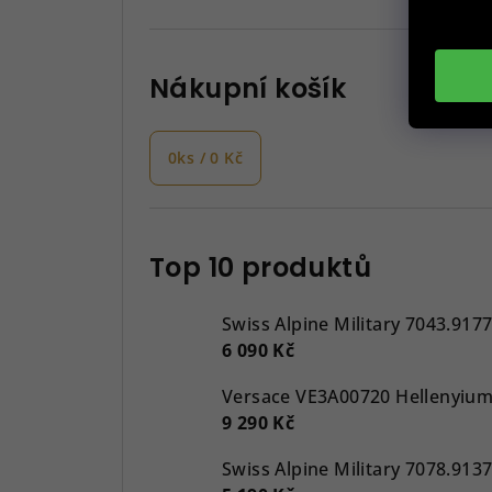
Nákupní košík
0
ks /
0 Kč
Top 10 produktů
Swiss Alpine Military 7043.917
6 090 Kč
9 290 Kč