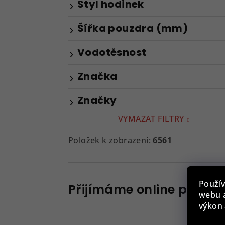
Styl hodinek
Šířka pouzdra (mm)
Vodotěsnost
Značka
Značky
VYMAZAT FILTRY
Položek k zobrazení:
6561
Použív
Přijímáme online platby
webu a
výkon 