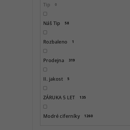
í
Tip
0
p
Náš Tip
58
a
n
Rozbaleno
1
e
l
Prodejna
319
II. jakost
5
ZÁRUKA 5 LET
135
Modré ciferníky
1260