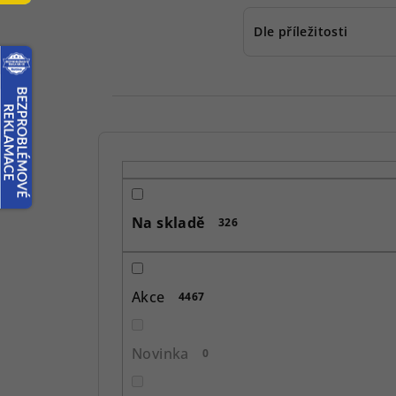
Dle příležitosti
P
o
s
Na skladě
326
t
r
Akce
4467
a
n
Novinka
0
n