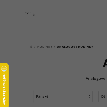
Přejít
na
CZK
obsah
/
HODINKY
/
ANALOGOVÉ HODINKY
DOMŮ
Analogové 
Pánské
Dá