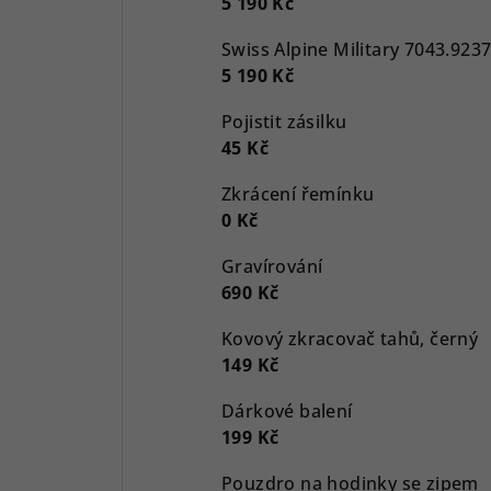
5 190 Kč
5 190 Kč
Pojistit zásilku
45 Kč
Zkrácení řemínku
0 Kč
Gravírování
690 Kč
Kovový zkracovač tahů, černý
149 Kč
Dárkové balení
199 Kč
Pouzdro na hodinky se zipem