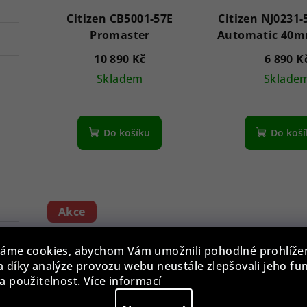
Citizen CB5001-57E
Citizen NJ0231
Promaster
Automatic 40
10 890 Kč
6 890 K
Skladem
Sklade
Průměrné
hodnocení
Do košíku
Do koš
produktu
je
3,7
z
5
Akce
hvězdiček.
áme cookies, abychom Vám umožnili pohodlné prohlíže
 díky analýze provozu webu neustále zlepšovali jeho fu
a použitelnost.
Více informací