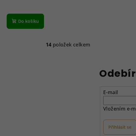
Do košíku
14
položek celkem
O
v
l
Odebír
á
d
a
E-mail
c
í
Vložením e-ma
p
r
Přihlásit se
v