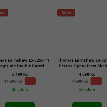
ce
Akce
as Earnshaw ES-8255-11
Thomas Earnshaw ES-82
ngitude Double Barrel
Bertha Open Heart Skel
Automatic
Limited X/500
5 490 Kč
4 090 Kč
14 590 Kč
62 %)
4 690 Kč
12 %)
(–
(–
Skladem
Skladem