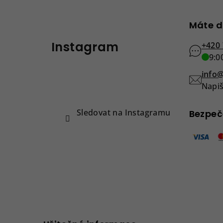
Z
Máte d
á
Instagram
p
+420 
9:0
a
info@
t
Napiš
í
Sledovat na Instagramu
Bezpeč