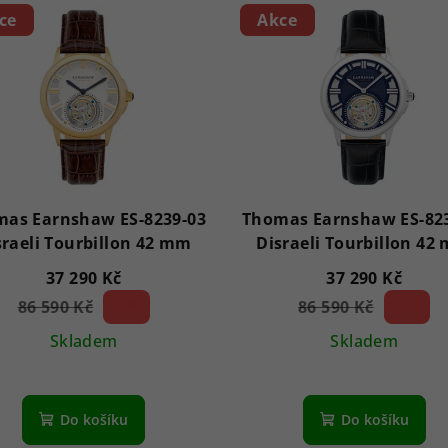
ce
Akce
as Earnshaw ES-8239-03
Thomas Earnshaw ES-82
sraeli Tourbillon 42 mm
Disraeli Tourbillon 42
37 290 Kč
37 290 Kč
86 590 Kč
56 %)
86 590 Kč
56 %)
(–
(–
Skladem
Skladem
Do košíku
Do košíku