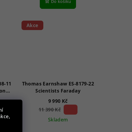
Do košíku
Akce
08-11
Thomas Earnshaw ES-8179-22
ion
Scientists Faraday
9 990 Kč
11 390 Kč
12 %)
ní
(–
nkce,
Skladem