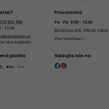
k
y
otaz?
Provozovna
v
775 955 998
Po - Pá: 9:00 - 15:00
ý
0 - 15:00
Roháčova 639, 390 02 Tábor
p
zilkahodinky.cz
i
Více informací >
te nám kdykoliv
s
u
ená platba
Sledujte nás na