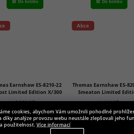
Do košíku
Do košíku
ce
Akce
as Earnshaw ES-8210-22
Thomas Earnshaw ES-82
ost Limited Edition X/300
Smeaton Limited Edit
X/300
5 390 Kč
4 490 Kč
6 090 Kč
11 %)
5 090 Kč
11 %)
áme cookies, abychom Vám umožnili pohodlné prohlíže
(–
(–
 díky analýze provozu webu neustále zlepšovali jeho fu
Skladem
Skladem
a použitelnost.
Více informací