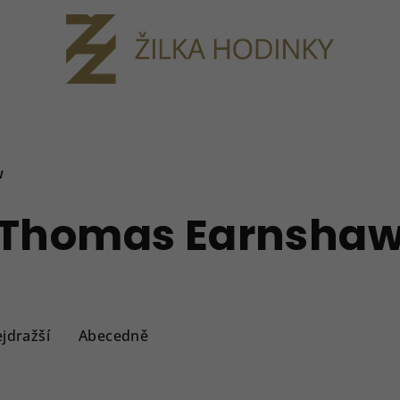
W
Thomas Earnsha
jdražší
Abecedně