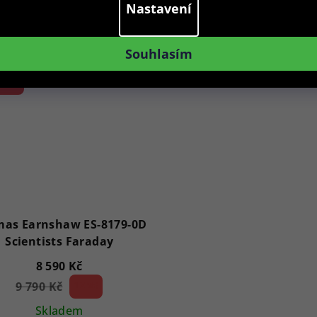
Nastavení
Do košíku
Do košíku
Souhlasím
ce
as Earnshaw ES-8179-0D
Scientists Faraday
8 590 Kč
9 790 Kč
12 %)
(–
Skladem