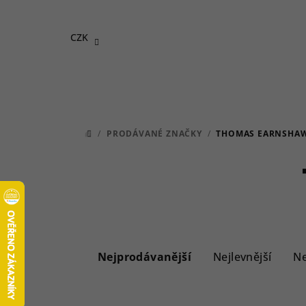
Přejít
na
CZK
obsah
/
PRODÁVANÉ ZNAČKY
/
THOMAS EARNSHA
DOMŮ
Ř
a
Nejprodávanější
Nejlevnější
Ne
z