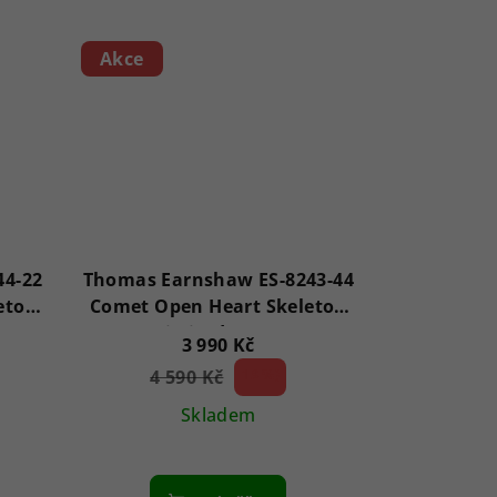
Akce
44-22
Thomas Earnshaw ES-8243-44
eton
Comet Open Heart Skeleton
Limited X/500
3 990 Kč
4 590 Kč
13 %)
(–
Skladem