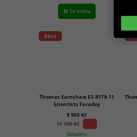
Do košíku
Akce
Ak
Thomas Earnshaw ES-8179-11
Thom
Scientists Faraday
9 990 Kč
11 390 Kč
12 %)
(–
Skladem