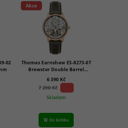
Akce
39-02
Thomas Earnshaw ES-8273-07
 mm
Brewster Double Barrel
Automatic
6 390 Kč
7 290 Kč
12 %)
(–
Skladem
Do košíku