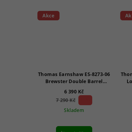
ů
Akce
Ak
Thomas Earnshaw ES-8273-06
Thom
Brewster Double Barrel
Lo
Automatic
6 390 Kč
7 290 Kč
12 %)
(–
Skladem